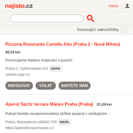
Najisto.cz
menu
SEKCE
ŠTÍTKY
Související sekce/štítky
Najisto.cz
Restaurace a stravování
Restaurace
Pizzeria Ristorante Cartello Alto
(Praha 2 - Nové Město)
Italské restaurace
80,55 km
Provozujeme italskou restauraci s pizzerií.
Praha 2
,
Vyšehradská 415
MAPA
cartello.wgz.cz/
NAVIGOVAT
VOLAT
NAPIŠTE NÁM
Aperol Spritz terrace Mánes Praha
(Praha)
81,09 km
Pokud hledáte nezapomenutelný zážitek spojený s vynikajícími ...
Praha
,
Masarykovo nábřeží 250
MAPA
https://aperolterracemanes.cz/