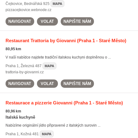
Čejkovice
,
Bednářská 925
MAPA
pizzacejkovice.webnode.cz
NAVIGOVAT
VOLAT
NAPIŠTE NÁM
Restaurant Trattoria by Giovanni
(Praha 1 - Staré Město)
80,95 km
V naší nabídce najdete tradiční italskou kuchyni doplněnou o ...
Praha 1
,
Železná 487
MAPA
trattoria-by-giovanni.cz
NAVIGOVAT
VOLAT
NAPIŠTE NÁM
Restaurace a pizzerie Giovanni
(Praha 1 - Staré Město)
80,96 km
Italská kuchyně
Nabízíme originální jídlo připravené z italských surovin ...
Praha 1
,
Kožná 481
MAPA