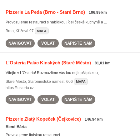
Pizzerie La Peda
(Brno - Staré Brno)
106,99 km
Provozujeme restauraci s nabídkou jídel české kuchyně a ...
Brno
,
Křížová 97
MAPA
NAVIGOVAT
VOLAT
NAPIŠTE NÁM
L'Osteria Palác Kinských
(Staré Město)
81,01 km
Vítejte v L'Osteria! Rozmazlíme vás tou nejlepší pizzou, ...
Staré Město
,
Staroměstské náměstí 606
MAPA
https://losteria.cz
NAVIGOVAT
VOLAT
NAPIŠTE NÁM
Pizzerie Zlatý Kopeček
(Čejkovice)
146,94 km
René Bárta
Provozujeme italskou restauraci.