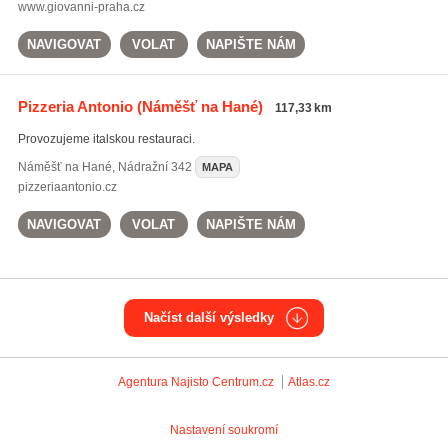
www.giovanni-praha.cz
NAVIGOVAT
VOLAT
NAPIŠTE NÁM
Pizzeria Antonio
(Náměšť na Hané)
117,33 km
Provozujeme italskou restauraci.
Náměšť na Hané
,
Nádražní 342
MAPA
pizzeriaantonio.cz
NAVIGOVAT
VOLAT
NAPIŠTE NÁM
Načíst další výsledky
Agentura Najisto
Centrum.cz
Atlas.cz
Nastavení soukromí