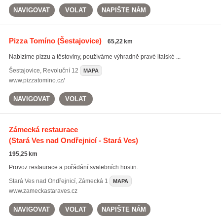
NAVIGOVAT
VOLAT
NAPIŠTE NÁM
Pizza Tomíno
(Šestajovice)
65,22 km
Nabízíme pizzu a těstoviny, používáme výhradně pravé italské ...
Šestajovice
,
Revoluční 12
MAPA
www.pizzatomino.cz/
NAVIGOVAT
VOLAT
Zámecká restaurace
(Stará Ves nad Ondřejnicí - Stará Ves)
195,25 km
Provoz restaurace a pořádání svatebních hostin.
Stará Ves nad Ondřejnicí
,
Zámecká 1
MAPA
www.zameckastaraves.cz
NAVIGOVAT
VOLAT
NAPIŠTE NÁM