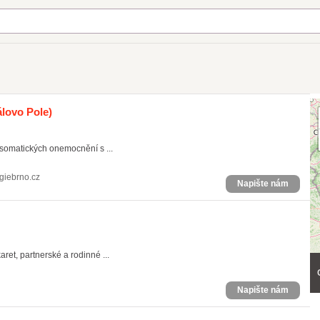
álovo Pole)
somatických onemocnění s ...
giebrno.cz
Napište nám
ret, partnerské a rodinné ...
Napište nám