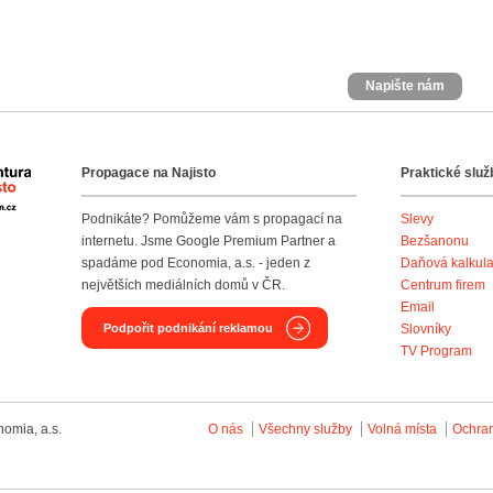
Napište nám
Propagace na Najisto
Praktické služ
Agentura Najisto
Podnikáte? Pomůžeme vám s propagací na
Slevy
internetu. Jsme Google Premium Partner a
Bezšanonu
spadáme pod Economia, a.s. - jeden z
Daňová kalkul
největších mediálních domů v ČR.
Centrum firem
Email
Podpořit podnikání reklamou
Slovníky
TV Program
omia, a.s.
O nás
Všechny služby
Volná místa
Ochra