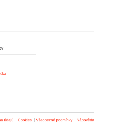
by
ačka
na údajů
Cookies
Všeobecné podmínky
Nápověda