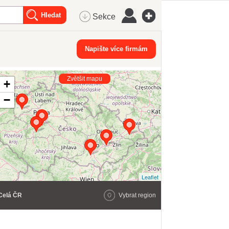
Sekce
Napište více firmám
Zvětšit mapu
+
−
Leaflet
Celá ČR
Vybrat region