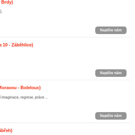
 Brdy)
ů.
Napište nám
 10 - Záběhlice)
Napište nám
oravou - Bolelouc)
imaginace, regrese, práce ...
Napište nám
ábřeh)