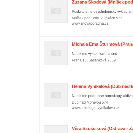
Zuzana Škodová
(Mníšek pod
Poskytujeme psychologický výklad sn
Mníšek pod Brdy
,
V lipkách 523
www.snovaporadna.cz
Michala Ema Šturmová
(Praha
Nabízíme výklad karet a snů.
Praha 10
,
Sasanková 2659
Helena Vynikalová
(Dub nad M
Nabízíme podrobné horoskopy, aktivní 
Dub nad Moravou
574
www.astrologie-vynikalova.cz
Věra Szuściková
(Ostrava - Z