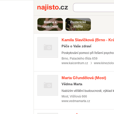
Najisto.cz
Rodina a
Esoterické
společnost
služby
Kamila Slavíčková
(Brno - Kr
Péče o Vaše zdraví
Poskytování pomoci při řešení psycho
Brno
,
Palackého třída 659
www.kaicentrum.cz
www.kineziolo
Marta Gřundělová
(Most)
Vědma Marta
Nabízím věštění budoucnosti, výklad ka
Most
,
Višňová 666
www.vedmamarta.cz