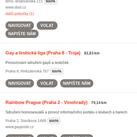
Brno
,
Bratislavská 215
MAPA
www.stud.cz
další pobočky (1)
NAVIGOVAT
VOLAT
NAPIŠTE NÁM
Gay a lesbická liga
(Praha 8 - Troja)
82,83 km
Provozování sdružení gayů a lesbiček.
Praha 8
,
Hnězdenská 767
MAPA
NAVIGOVAT
VOLAT
NAPIŠTE NÁM
Rainbow Prague
(Praha 2 - Vinohrady)
79,14 km
Sdružení homosexuálů a provoz informačního portálu o klubech a barech.
Praha 2
,
Slavíkova 1488
MAPA
www.gaypride.cz