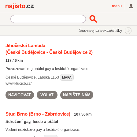
Najisto.cz
menu
SEKCE
ŠTÍTKY
Související sekce/štítky
Najisto.cz
Rodina a společnost
GLB služby a organizace
Jihočeská Lambda
Gay organizace
(České Budějovice - České Budějovice 2)
117,46 km
Provozování regionální gay a lesbické organizace.
České Budějovice
,
Labská 1153
MAPA
www.klucicb.cz/
NAVIGOVAT
VOLAT
NAPIŠTE NÁM
Stud Brno
(Brno - Zábrdovice)
107,56 km
Sdružení gay, leseb a přátel
Vedení neziskové gay a lesbické organizace.