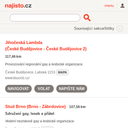
Najisto.cz
menu
SEKCE
ŠTÍTKY
Související sekce/štítky
Najisto.cz
Rodina a společnost
GLB služby a organizace
Jihočeská Lambda
Lesbické organizace
(České Budějovice - České Budějovice 2)
117,46 km
Provozování regionální gay a lesbické organizace.
České Budějovice
,
Labská 1153
MAPA
www.klucicb.cz/
NAVIGOVAT
VOLAT
NAPIŠTE NÁM
Stud Brno
(Brno - Zábrdovice)
107,56 km
Sdružení gay, leseb a přátel
Vedení neziskové gay a lesbické organizace.