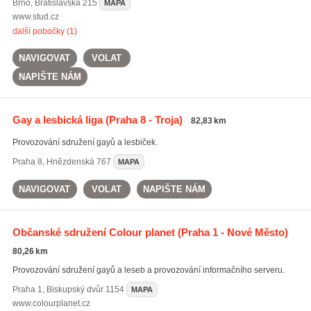
Brno
,
Bratislavská 215
MAPA
www.stud.cz
další pobočky (1)
NAVIGOVAT
VOLAT
NAPIŠTE NÁM
Gay a lesbická liga
(Praha 8 - Troja)
82,83 km
Provozování sdružení gayů a lesbiček.
Praha 8
,
Hnězdenská 767
MAPA
NAVIGOVAT
VOLAT
NAPIŠTE NÁM
Občanské sdružení Colour planet
(Praha 1 - Nové Město)
80,26 km
Provozování sdružení gayů a leseb a provozování informačního serveru.
Praha 1
,
Biskupský dvůr 1154
MAPA
www.colourplanet.cz