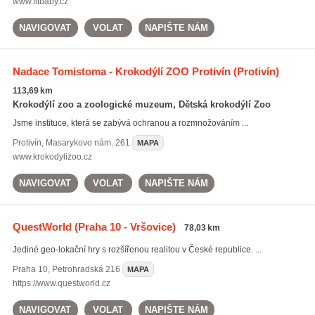
www.fitbaby.cz
NAVIGOVAT
VOLAT
NAPIŠTE NÁM
Nadace Tomistoma - Krokodýlí ZOO Protivín
(Protivín)
113,69 km
Krokodýlí zoo a zoologické muzeum, Dětská krokodýlí Zoo
Jsme instituce, která se zabývá ochranou a rozmnožováním ...
Protivín
,
Masarykovo nám. 261
MAPA
www.krokodylizoo.cz
NAVIGOVAT
VOLAT
NAPIŠTE NÁM
QuestWorld
(Praha 10 - Vršovice)
78,03 km
Jediné geo-lokační hry s rozšířenou realitou v České republice. ...
Praha 10
,
Petrohradská 216
MAPA
https://www.questworld.cz
NAVIGOVAT
VOLAT
NAPIŠTE NÁM