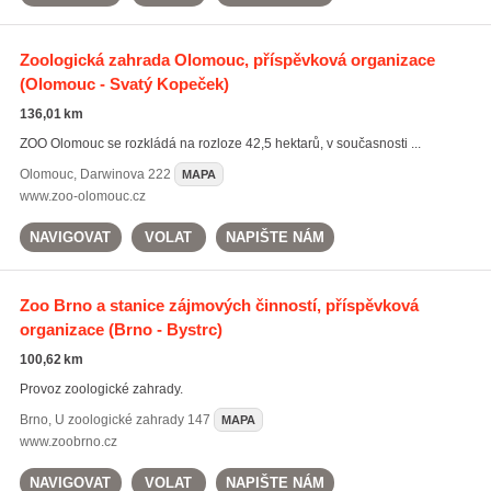
Zoologická zahrada Olomouc, příspěvková organizace
(Olomouc - Svatý Kopeček)
136,01 km
ZOO Olomouc se rozkládá na rozloze 42,5 hektarů, v současnosti ...
Olomouc
,
Darwinova 222
MAPA
www.zoo-olomouc.cz
NAVIGOVAT
VOLAT
NAPIŠTE NÁM
Zoo Brno a stanice zájmových činností, příspěvková
organizace
(Brno - Bystrc)
100,62 km
Provoz zoologické zahrady.
Brno
,
U zoologické zahrady 147
MAPA
www.zoobrno.cz
NAVIGOVAT
VOLAT
NAPIŠTE NÁM