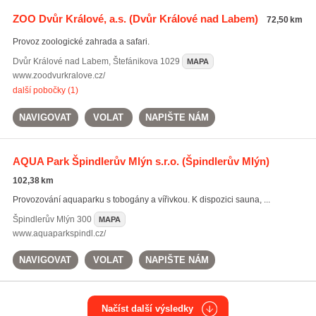
ZOO Dvůr Králové, a.s.
(Dvůr Králové nad Labem)
72,50 km
Provoz zoologické zahrada a safari.
Dvůr Králové nad Labem
,
Štefánikova 1029
MAPA
www.zoodvurkralove.cz/
další pobočky (1)
NAVIGOVAT
VOLAT
NAPIŠTE NÁM
AQUA Park Špindlerův Mlýn s.r.o.
(Špindlerův Mlýn)
102,38 km
Provozování aquaparku s tobogány a vířivkou. K dispozici sauna, ...
Špindlerův Mlýn
300
MAPA
www.aquaparkspindl.cz/
NAVIGOVAT
VOLAT
NAPIŠTE NÁM
Načíst další výsledky