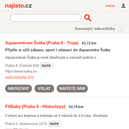
Najisto.cz
menu
SEKCE
ŠTÍTKY
Související sekce/štítky
Najisto.cz
Rodina a společnost
Zábavní centra a zařízení
Aquacentrum Šutka
(Praha 8 - Troja)
81,72 km
ZOO a botanické zahrady
(44)
Přijďte si užít zábavu, sport i relaxaci do Aquacentra Šutka
Dětské herny
(40)
Aquacentrum Šutka je nově otevřeným a zároveň jedním z ...
Lasergame
(17)
Praha 8
,
Čimická 848
MAPA
Všechny související sekce
https://www.sutka.eu
další pobočky (53)
NAVIGOVAT
VOLAT
NAPIŠTE NÁM
FitBaby
(Praha 5 - Hlubočepy)
82,78 km
Cvičení pro kojence a batolata od 3 měsíců do 3,5 roku. Vhodným ...
Praha 5
,
Voskovcova 1075
MAPA