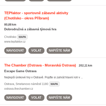
TEPfaktor - sportovně zábavné aktivity
(Chotilsko - okres Příbram)
80,88 km
Dobrodružná a zábavná týmová hra
Chotilsko
MAPA
www.tepfaktor.cz
NAVIGOVAT
VOLAT
NAPIŠTE NÁM
The Chamber
(Ostrava - Moravská Ostrava)
202,11 km
Escape Game Ostrava
Nejlepší únikové hry v Ostravě. Pojďte si zahrát hlavní roli v ...
Ostrava
,
Smetanovo náměstí 1180
MAPA
ostrava.thechamber.cz
NAVIGOVAT
VOLAT
NAPIŠTE NÁM