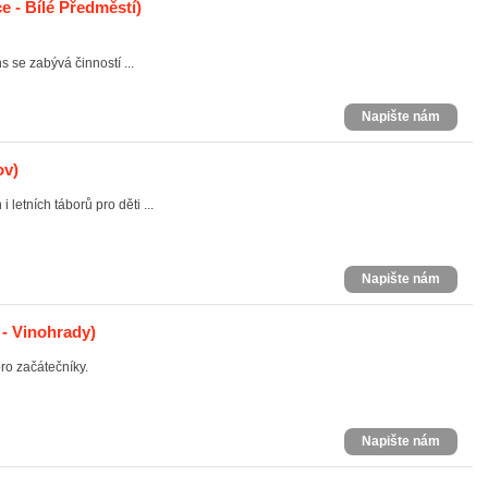
e - Bílé Předměstí)
 se zabývá činností ...
Napište nám
ov)
 letních táborů pro děti ...
Napište nám
 - Vinohrady)
ro začátečníky.
Napište nám