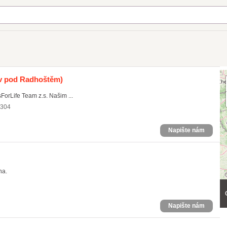
 pod Radhoštěm)
orLife Team z.s. Našim ...
2304
Napište nám
na.
Napište nám