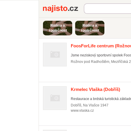
Najisto.cz
Rodina a
Rodina a
společnost
společnost
FoosForLife centrum
(Rožnov
Jsme neziskový sportovní spolek FoosF
Rožnov pod Radhoštěm
,
Meziříčská 
Krmelec Vlaška
(Dobříš)
Restaurace a brdská turistická základ
Dobříš
,
Na Vlašce 1947
www.vlaska.cz