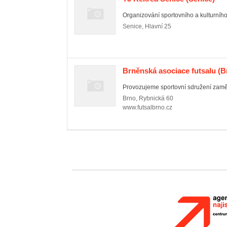
Organizování sportovního a kulturního 
Senice
,
Hlavní 25
Brněnská asociace futsalu
(B
Provozujeme sportovní sdružení zaměř
Brno
,
Rybnická 60
www.futsalbrno.cz