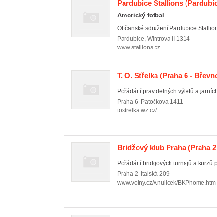
Pardubice Stallions
(Pardubic
Americký fotbal
Občanské sdružení Pardubice Stallions
Pardubice
,
Wintrova II 1314
www.stallions.cz
T. O. Střelka
(Praha 6 - Břevn
Pořádání pravidelných výletů a jarních i
Praha 6
,
Patočkova 1411
tostrelka.wz.cz/
Bridžový klub Praha
(Praha 2
Pořádání bridgových turnajů a kurzů p
Praha 2
,
Italská 209
www.volny.cz/v.nulicek/BKPhome.htm