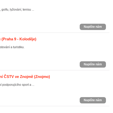
golfu, lyžování, tenisu ...
Napište nám
ů
(Praha 9 - Koloděje)
tování a turistiku.
Napište nám
ení ČSTV ve Znojmě
(Znojmo)
 podporujícího sport a ...
Napište nám