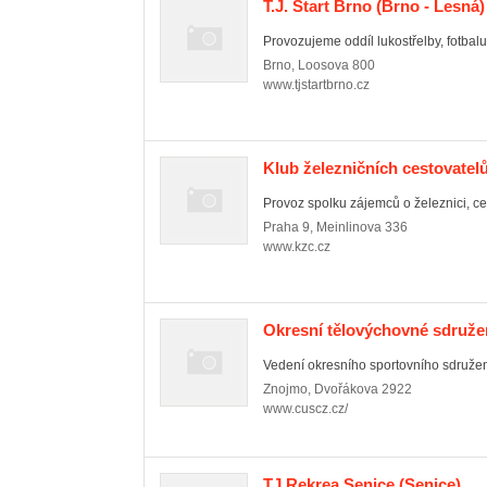
T.J. Start Brno
(Brno - Lesná)
Provozujeme oddíl lukostřelby, fotbalu, 
Brno
,
Loosova 800
www.tjstartbrno.cz
Klub železničních cestovatel
Provoz spolku zájemců o železnici, ces
Praha 9
,
Meinlinova 336
www.kzc.cz
Okresní tělovýchovné sdruž
Vedení okresního sportovního sdružení
Znojmo
,
Dvořákova 2922
www.cuscz.cz/
TJ Rekrea Senice
(Senice)