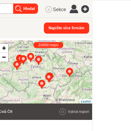
Sekce
Napište více firmám
Zvětšit mapu
+
−
Leaflet
Celá ČR
Vybrat region