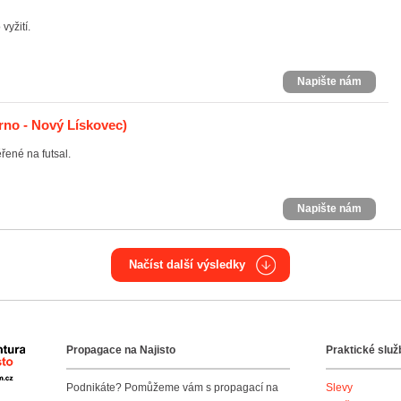
vyžití.
Napište nám
rno - Nový Lískovec)
ené na futsal.
Napište nám
Načíst další výsledky
Propagace na Najisto
Praktické služ
Agentura Najisto
Podnikáte? Pomůžeme vám s propagací na
Slevy