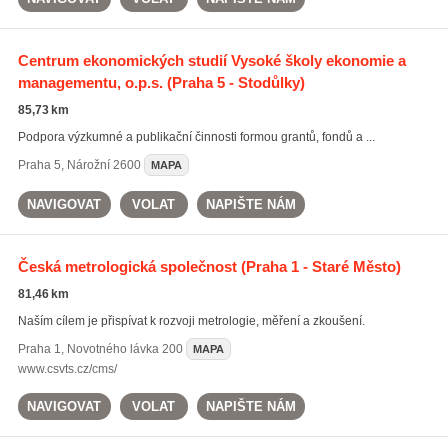
Centrum ekonomických studií Vysoké školy ekonomie a
managementu, o.p.s.
(Praha 5 - Stodůlky)
85,73 km
Podpora výzkumné a publikační činnosti formou grantů, fondů a ...
Praha 5
,
Nárožní 2600
MAPA
NAVIGOVAT
VOLAT
NAPIŠTE NÁM
Česká metrologická společnost
(Praha 1 - Staré Město)
81,46 km
Naším cílem je přispívat k rozvoji metrologie, měření a zkoušení.
Praha 1
,
Novotného lávka 200
MAPA
www.csvts.cz/cms/
NAVIGOVAT
VOLAT
NAPIŠTE NÁM