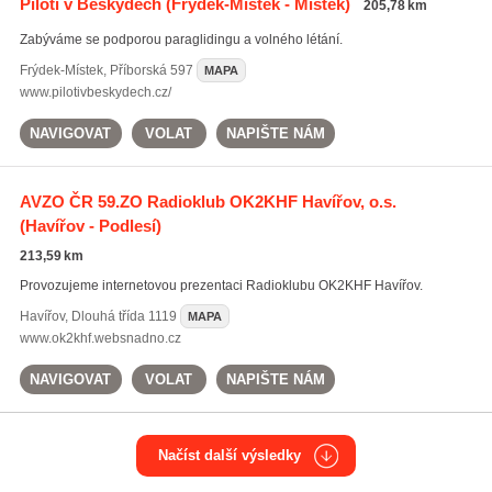
Piloti v Beskydech
(Frýdek-Místek - Místek)
205,78 km
Zabýváme se podporou paraglidingu a volného létání.
Frýdek-Místek
,
Příborská 597
MAPA
www.pilotivbeskydech.cz/
NAVIGOVAT
VOLAT
NAPIŠTE NÁM
AVZO ČR 59.ZO Radioklub OK2KHF Havířov, o.s.
(Havířov - Podlesí)
213,59 km
Provozujeme internetovou prezentaci Radioklubu OK2KHF Havířov.
Havířov
,
Dlouhá třída 1119
MAPA
www.ok2khf.websnadno.cz
NAVIGOVAT
VOLAT
NAPIŠTE NÁM
Načíst další výsledky