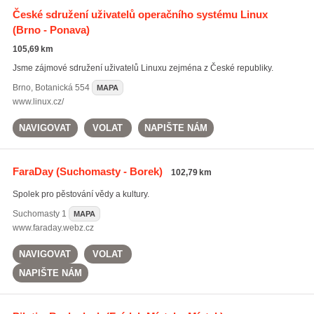
České sdružení uživatelů operačního systému Linux
(Brno - Ponava)
105,69 km
Jsme zájmové sdružení uživatelů Linuxu zejména z České republiky.
Brno
,
Botanická 554
MAPA
www.linux.cz/
NAVIGOVAT
VOLAT
NAPIŠTE NÁM
FaraDay
(Suchomasty - Borek)
102,79 km
Spolek pro pěstování vědy a kultury.
Suchomasty
1
MAPA
www.faraday.webz.cz
NAVIGOVAT
VOLAT
NAPIŠTE NÁM