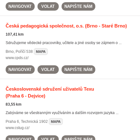
NAVIGOVAT
VOLAT
NAPIŠTE NÁM
Česká pedagogická společnost, o.s.
(Brno - Staré Brno)
107,41 km
Sdružujeme vědecké pracovníky, učitele a jiné osoby se zájmem o ...
Brno
,
Poříčí 538
MAPA
www.cpds.cz/
NAVIGOVAT
VOLAT
NAPIŠTE NÁM
Československé sdružení uživatelů Texu
(Praha 6 - Dejvice)
83,55 km
Zabýváme se všestranným využíváním a dalším rozvojem jazyka ...
Praha 6
,
Technická 1902
MAPA
www.cstug.cz/
NAVIGOVAT
VOLAT
NAPIŠTE NÁM