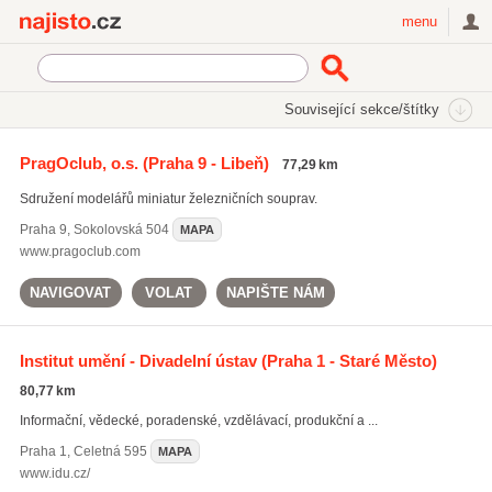
Najisto.cz
menu
SEKCE
ŠTÍTKY
Související sekce/štítky
Najisto.cz
Rodina a společnost
Zájmové spolky a sdružení
PragOclub, o.s.
(Praha 9 - Libeň)
77,29 km
Vědecko - technické spolky a sdružení
Sdružení modelářů miniatur železničních souprav.
Praha 9
,
Sokolovská 504
MAPA
www.pragoclub.com
NAVIGOVAT
VOLAT
NAPIŠTE NÁM
Institut umění - Divadelní ústav
(Praha 1 - Staré Město)
80,77 km
Informační, vědecké, poradenské, vzdělávací, produkční a ...
Praha 1
,
Celetná 595
MAPA
www.idu.cz/