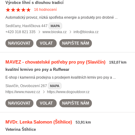
Výrobce líhní s dlouhou tradicí
16
hodnocení
Automatický provoz, nízká spotřeba energie a produkty pro drobné ...
Sedlčany
,
Havlíčkova 447
MAPA
+420 318 821 335
www.bioska.cz
info@bioska.cz
NAVIGOVAT
VOLAT
NAPIŠTE NÁM
MAVEZ - chovatelské potřeby pro psy
(Slavičín)
192,07 km
kvalitní krmivo pro psy a Ruffwear
E-shop i kamenná prodejna s prodejem kvalitních krmiv pro psy a ...
Slavičín
,
Osvobození 267
MAPA
https://www.mavez.cz
https://www.dogoutdoor.cz
NAVIGOVAT
VOLAT
NAPIŠTE NÁM
MVDr. Lenka Salomon
(Štíhlice)
53,91 km
Veterina Štíhlice