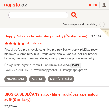
Najisto.cz
menu
SEKCE
ŠTÍTKY
Související sekce/štítky
Najisto.cz
Rodina a společnost
Zvířata
Chovatelské potřeby
HappyPet.cz - chovatelské potřeby
(Český Těšín)
226,16 km
On-line prodej chovatelských potřeb
(593)
4
hodnocení
Prodej potřeb pro chovatele, krmiva pro psy, kočky, ptáky, rybičky, fretky,
hlodavce a terarijní zvířata. Prodáváme obojky, vodítka, pelíšky, hračky,
kartáče, hřebeny, pamlsky, klece, voliéry i přenosky pro vaše miláčky.
Český Těšín
,
Výdejní místo 1: Jablunkovská 2054
MAPA
+420 777 293 002
www.happypet.cz
info@happypet.cz
NAVIGOVAT
VOLAT
NAPIŠTE NÁM
BIOSKA SEDLČANY s.r.o. - líhně na drůbež a pernatou
zvěř
(Sedlčany)
77,67 km