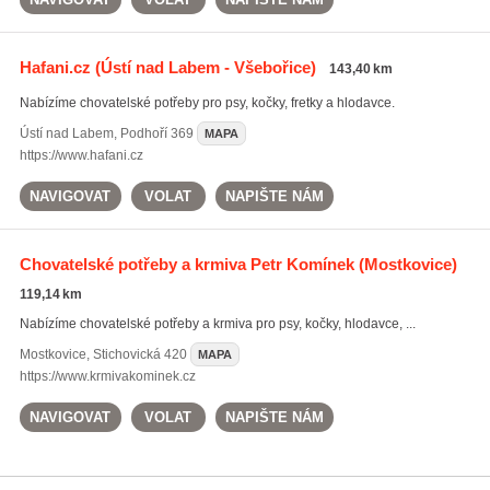
Hafani.cz
(Ústí nad Labem - Všebořice)
143,40 km
Nabízíme chovatelské potřeby pro psy, kočky, fretky a hlodavce.
Ústí nad Labem
,
Podhoří 369
MAPA
https://www.hafani.cz
NAVIGOVAT
VOLAT
NAPIŠTE NÁM
Chovatelské potřeby a krmiva Petr Komínek
(Mostkovice)
119,14 km
Nabízíme chovatelské potřeby a krmiva pro psy, kočky, hlodavce, ...
Mostkovice
,
Stichovická 420
MAPA
https://www.krmivakominek.cz
NAVIGOVAT
VOLAT
NAPIŠTE NÁM