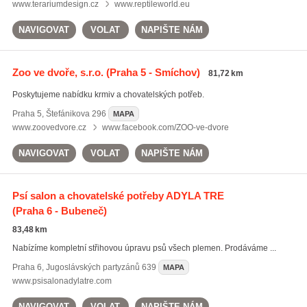
www.terariumdesign.cz
www.reptileworld.eu
NAVIGOVAT
VOLAT
NAPIŠTE NÁM
Zoo ve dvoře, s.r.o.
(Praha 5 - Smíchov)
81,72 km
Poskytujeme nabídku krmiv a chovatelských potřeb.
Praha 5
,
Štefánikova 296
MAPA
www.zoovedvore.cz
www.facebook.com/ZOO-ve-dvore
NAVIGOVAT
VOLAT
NAPIŠTE NÁM
Psí salon a chovatelské potřeby ADYLA TRE
(Praha 6 - Bubeneč)
83,48 km
Nabízíme kompletní střihovou úpravu psů všech plemen. Prodáváme ...
Praha 6
,
Jugoslávských partyzánů 639
MAPA
www.psisalonadylatre.com
NAVIGOVAT
VOLAT
NAPIŠTE NÁM