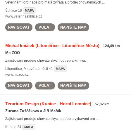
Veterinární ordinace pro malá zvířata a prodej chovatelských ...
Štíhlice
16
MAPA
www.veterinastihlice.cz
NAVIGOVAT
VOLAT
NAPIŠTE NÁM
Michal Imiálek
(Litoměřice - Litoměřice-Město)
124,49 km
Mc ZOO
Zajišťování prodeje chovatelských potřeb a krmiva.
Litoměřice
,
Mírové náměstí 41
MAPA
www.mczoo.cz
NAVIGOVAT
VOLAT
NAPIŠTE NÁM
Terarium Design
(Kunice - Horní Lomnice)
57,82 km
Zuzana Zuščáková a Jiří Mařák
Zajišťování prodeje chovatelských potřeb a vybavení pro ...
Kunice
24
MAPA