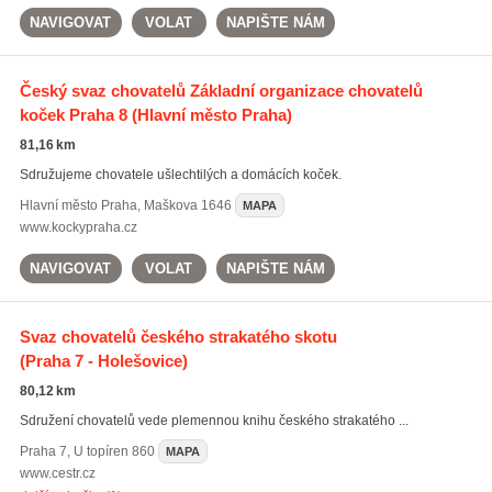
NAVIGOVAT
VOLAT
NAPIŠTE NÁM
Český svaz chovatelů Základní organizace chovatelů
koček Praha 8
(Hlavní město Praha)
81,16 km
Sdružujeme chovatele ušlechtilých a domácích koček.
Hlavní město Praha
,
Maškova 1646
MAPA
www.kockypraha.cz
NAVIGOVAT
VOLAT
NAPIŠTE NÁM
Svaz chovatelů českého strakatého skotu
(Praha 7 - Holešovice)
80,12 km
Sdružení chovatelů vede plemennou knihu českého strakatého ...
Praha 7
,
U topíren 860
MAPA
www.cestr.cz