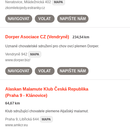
Neratovice
,
Mládežnická 402
MAPA
zkomlekojedy.estranky.cz
NAVIGOVAT
VOLAT
NAPIŠTE NÁM
Dorper Asociace CZ
(Vendryně)
234,54 km
Uznané chovatelské sdružení pro chov ovcí plemen Dorper.
Vendryně
942
MAPA
www.dorper.biz/
NAVIGOVAT
VOLAT
NAPIŠTE NÁM
Alaskan Malamute Klub Česká Republika
(Praha 9 - Klánovice)
64,67 km
Klub sdružující chovatele plemene Aljašský malamut.
Praha 9
,
Libřická 644
MAPA
www.amkcr.eu