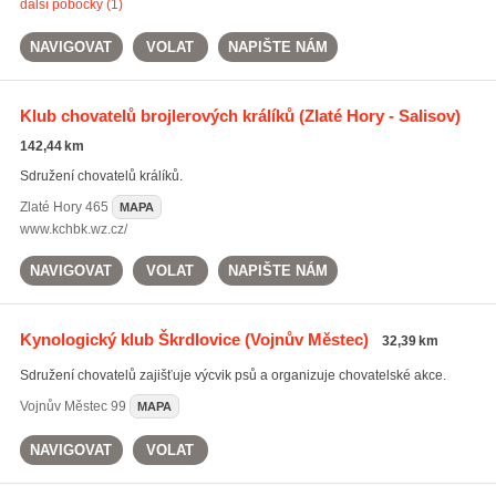
další pobočky (1)
NAVIGOVAT
VOLAT
NAPIŠTE NÁM
Klub chovatelů brojlerových králíků
(Zlaté Hory - Salisov)
142,44 km
Sdružení chovatelů králíků.
Zlaté Hory
465
MAPA
www.kchbk.wz.cz/
NAVIGOVAT
VOLAT
NAPIŠTE NÁM
Kynologický klub Škrdlovice
(Vojnův Městec)
32,39 km
Sdružení chovatelů zajišťuje výcvik psů a organizuje chovatelské akce.
Vojnův Městec
99
MAPA
NAVIGOVAT
VOLAT