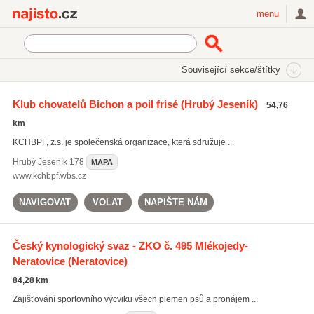
Najisto.cz
menu
SEKCE
ŠTÍTKY
Související sekce/štítky
Najisto.cz
Rodina a společnost
Zvířata
Spolky chovatelů
Klub chovatelů Bichon a poil frisé
(Hrubý Jeseník)
54,76
Kynologie
(261)
km
KCHBPF, z.s. je společenská organizace, která sdružuje ...
Hrubý Jeseník
178
MAPA
www.kchbpf.wbs.cz
NAVIGOVAT
VOLAT
NAPIŠTE NÁM
Český kynologický svaz - ZKO č. 495 Mlékojedy-
Neratovice
(Neratovice)
84,28 km
Zajišťování sportovního výcviku všech plemen psů a pronájem ...