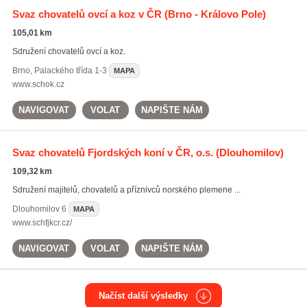
Svaz chovatelů ovcí a koz v ČR
(Brno - Královo Pole)
105,01 km
Sdružení chovatelů ovcí a koz.
Brno
,
Palackého třída 1-3
MAPA
www.schok.cz
NAVIGOVAT
VOLAT
NAPIŠTE NÁM
Svaz chovatelů Fjordských koní v ČR, o.s.
(Dlouhomilov)
109,32 km
Sdružení majitelů, chovatelů a příznivců norského plemene ...
Dlouhomilov
6
MAPA
www.schfjkcr.cz/
NAVIGOVAT
VOLAT
NAPIŠTE NÁM
Načíst další výsledky