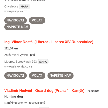
Chvaletice
MAPA
www.psivycvik.cz
NAVIGOVAT
VOLAT
NAPIŠTE NÁM
Ing. Viktor Dostál
(Liberec - Liberec XIV-Ruprechtice)
111,50 km
Zajišťování výcviku psů.
Liberec
,
Borový vrch 793
MAPA
www.psiskolafalco.cz
NAVIGOVAT
VOLAT
NAPIŠTE NÁM
Vladimír Nedvěd - Guard-dog
(Praha 4 - Kamýk)
76,94 km
Hunting-dog
Nabízíme výchovu a výcvik psů.