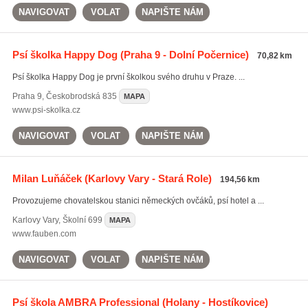
NAVIGOVAT
VOLAT
NAPIŠTE NÁM
Psí školka Happy Dog
(Praha 9 - Dolní Počernice)
70,82 km
Psí školka Happy Dog je první školkou svého druhu v Praze. ...
Praha 9
,
Českobrodská 835
MAPA
www.psi-skolka.cz
NAVIGOVAT
VOLAT
NAPIŠTE NÁM
Milan Luňáček
(Karlovy Vary - Stará Role)
194,56 km
Provozujeme chovatelskou stanici německých ovčáků, psí hotel a ...
Karlovy Vary
,
Školní 699
MAPA
www.fauben.com
NAVIGOVAT
VOLAT
NAPIŠTE NÁM
Psí škola AMBRA Professional
(Holany - Hostíkovice)