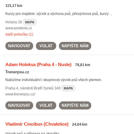
115,17 km
Kurzy pro majitele: výcvik a výchova psů, převýchova psů, kurzy ...
Holany
26
MAPA
www.psiskola.cz
další pobočky (1)
NAVIGOVAT
VOLAT
NAPIŠTE NÁM
Adam Holeksa
(Praha 4 - Nusle)
78,81 km
Trenerpsu.cz
Nabízíme individuální i skupinový výcvik psů všech plemen.
Praha 4
,
náměstí Bratří Synků 340
MAPA
www.trenerpsu.cz/
NAVIGOVAT
VOLAT
NAPIŠTE NÁM
Vladimír Cincibus
(Chvaletice)
24,04 km
Výcvik psů a příprava na zkoušky.