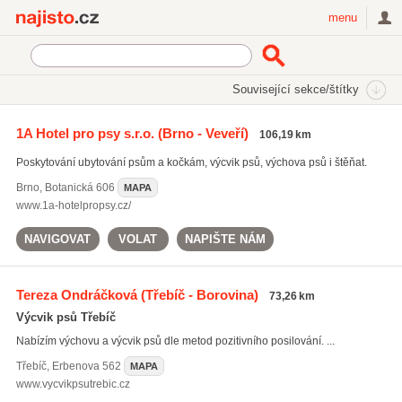
Najisto.cz
menu
SEKCE
ŠTÍTKY
Související sekce/štítky
Najisto.cz
Rodina a společnost
Zvířata
Výcvik psů
1A Hotel pro psy s.r.o.
(Brno - Veveří)
106,19 km
Poskytování ubytování psům a kočkám, výcvik psů, výchova psů i štěňat.
Brno
,
Botanická 606
MAPA
www.1a-hotelpropsy.cz/
NAVIGOVAT
VOLAT
NAPIŠTE NÁM
Tereza Ondráčková
(Třebíč - Borovina)
73,26 km
Výcvik psů Třebíč
Nabízím výchovu a výcvik psů dle metod pozitivního posilování. ...
Třebíč
,
Erbenova 562
MAPA
www.vycvikpsutrebic.cz