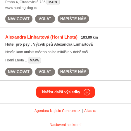
Praha 4
,
Otradovická 735
MAPA
www.hunting-dog.cz
NAVIGOVAT
VOLAT
NAPIŠTE NÁM
Alexandra Linhartová
(Horní Lhota)
183,89 km
Hotel pro psy , Výcvik psů Alexandra Linhartová
Nevíte kam umístit vašeho psího miláčka v době vaši ...
Horní Lhota
1
MAPA
NAVIGOVAT
VOLAT
NAPIŠTE NÁM
Načíst další výsledky
Agentura Najisto
Centrum.cz
Atlas.cz
Nastavení soukromí