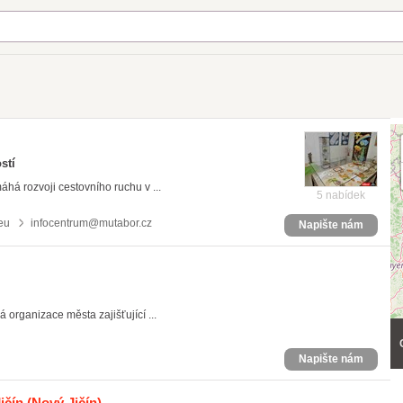
stí
á rozvoji cestovního ruchu v ...
5 nabídek
eu
infocentrum@mutabor.cz
Napište nám
organizace města zajišťující ...
Napište nám
ičín
(Nový Jičín)