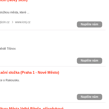
ložkou města, které ...
icin.cz
www.icnj.cz
Napište nám
ěstě Tišnov.
Napište nám
ační složka
(Praha 1 - Nové Město)
ace o Rakousku.
Napište nám
ltury Města Velké Bíteše, příspěvková