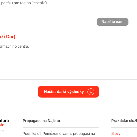
 portálu pro region Jeseníků.
Napište nám
ží Dar)
formačního centra.
Načíst další výsledky
Propagace na Najisto
Praktické služ
Agentura Najisto
Podnikáte? Pomůžeme vám s propagací na
Slevy