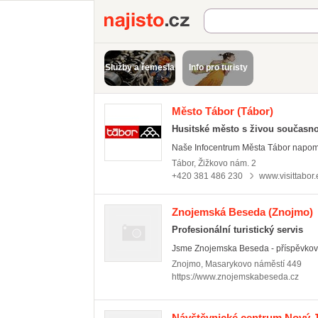
Najisto.cz
Služby a řemesla
Info pro turisty
Město Tábor
(Tábor)
Husitské město s živou současno
Naše Infocentrum Města Tábor napomáh
Tábor
,
Žižkovo nám. 2
+420 381 486 230
www.visittabor.
Znojemská Beseda
(Znojmo)
Profesionální turistický servis
Jsme Znojemska Beseda - příspěvková 
Znojmo
,
Masarykovo náměstí 449
https://www.znojemskabeseda.cz
Návštěvnické centrum Nový J