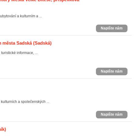
ytování a kulturním a ...
Napište nám
um města Sadská
(Sadská)
turistické informace, ...
Napište nám
kulturních a společenských ...
Napište nám
ík)