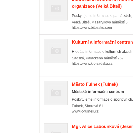
organizace
(Velká Bíteš)
Poskytujeme informace o památkách, ub
Velká Bíteš
,
Masarykovo náměstí 5
https://www.bitessko.com
Kulturní a informační centr
Hledáte informace o kulturních akcích, 
Sadská
,
Palackého náměstí 257
https://www.kic-sadska.cz
Město Fulnek
(Fulnek)
Městské informační centrum
Poskytujeme informace o sportovních, 
Fulnek
,
Sborová 81
www.ic-fulnek.cz
Mgr. Alice Labounková
(Jesen