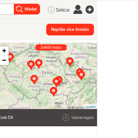
Sekce
Napište více firmám
Zvětšit mapu
+
−
Leaflet
Celá ČR
Vybrat region