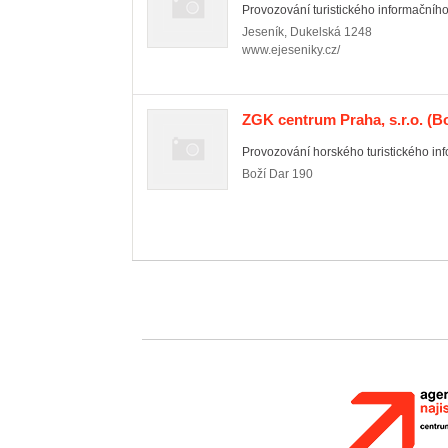
Provozování turistického informačního
Jeseník
,
Dukelská 1248
www.ejeseniky.cz/
ZGK centrum Praha, s.r.o.
(Bo
Provozování horského turistického in
Boží Dar
190