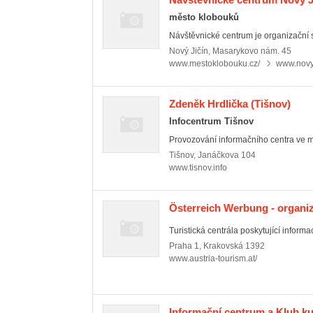
město klobouků
Návštěvnické centrum je organizační s
Nový Jičín
,
Masarykovo nám. 45
www.mestoklobouku.cz/
www.novyj
Zdeněk Hrdlička
(Tišnov)
Infocentrum Tišnov
Provozování informačního centra ve m
Tišnov
,
Janáčkova 104
www.tisnov.info
Österreich Werbung - organiz
Turistická centrála poskytující inform
Praha 1
,
Krakovská 1392
www.austria-tourism.at/
Informační centrum a Klub ku