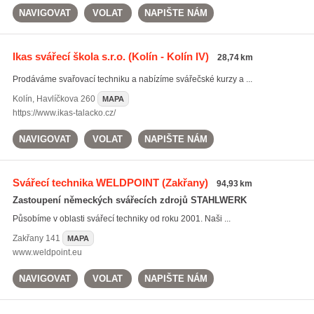
NAVIGOVAT
VOLAT
NAPIŠTE NÁM
Ikas svářecí škola s.r.o.
(Kolín - Kolín IV)
28,74 km
Prodáváme svařovací techniku a nabízíme svářečské kurzy a ...
Kolín
,
Havlíčkova 260
MAPA
https://www.ikas-talacko.cz/
NAVIGOVAT
VOLAT
NAPIŠTE NÁM
Svářecí technika WELDPOINT
(Zakřany)
94,93 km
Zastoupení německých svářecích zdrojů STAHLWERK
Působíme v oblasti svářecí techniky od roku 2001. Naši ...
Zakřany
141
MAPA
www.weldpoint.eu
NAVIGOVAT
VOLAT
NAPIŠTE NÁM