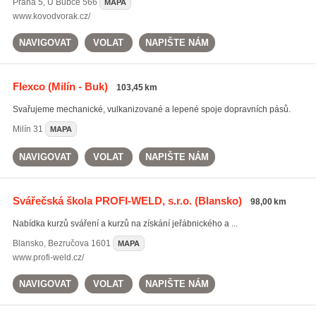
Praha 5
,
U Bubce 566
MAPA
www.kovodvorak.cz/
NAVIGOVAT
VOLAT
NAPIŠTE NÁM
Flexco
(Milín - Buk)
103,45 km
Svařujeme mechanické, vulkanizované a lepené spoje dopravních pásů.
Milín
31
MAPA
NAVIGOVAT
VOLAT
NAPIŠTE NÁM
Svářečská škola PROFI-WELD, s.r.o.
(Blansko)
98,00 km
Nabídka kurzů sváření a kurzů na získání jeřábnického a ...
Blansko
,
Bezručova 1601
MAPA
www.profi-weld.cz/
NAVIGOVAT
VOLAT
NAPIŠTE NÁM