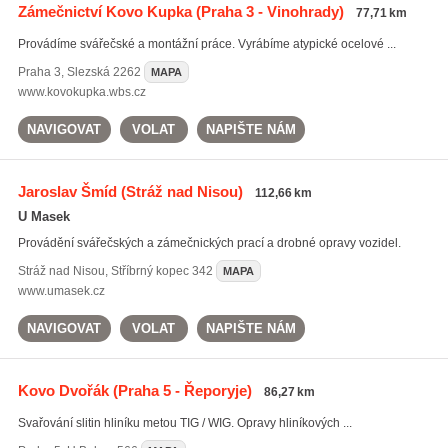
Zámečnictví Kovo Kupka
(Praha 3 - Vinohrady)
77,71 km
Provádíme svářečské a montážní práce. Vyrábíme atypické ocelové ...
Praha 3
,
Slezská 2262
MAPA
www.kovokupka.wbs.cz
NAVIGOVAT
VOLAT
NAPIŠTE NÁM
Jaroslav Šmíd
(Stráž nad Nisou)
112,66 km
U Masek
Provádění svářečských a zámečnických prací a drobné opravy vozidel.
Stráž nad Nisou
,
Stříbrný kopec 342
MAPA
www.umasek.cz
NAVIGOVAT
VOLAT
NAPIŠTE NÁM
Kovo Dvořák
(Praha 5 - Řeporyje)
86,27 km
Svařování slitin hliníku metou TIG / WIG. Opravy hliníkových ...