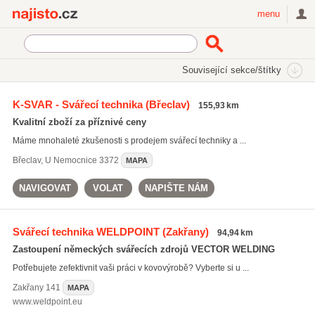
Najisto.cz
menu
SEKCE
ŠTÍTKY
Související sekce/štítky
Najisto.cz
Služby a řemesla
Řemeslníci
Svářečství
K-SVAR - Svářecí technika
(Břeclav)
155,93 km
Kvalitní zboží za příznivé ceny
Máme mnohaleté zkušenosti s prodejem svářecí techniky a ...
Břeclav
,
U Nemocnice 3372
MAPA
NAVIGOVAT
VOLAT
NAPIŠTE NÁM
Svářecí technika WELDPOINT
(Zakřany)
94,94 km
Zastoupení německých svářecích zdrojů VECTOR WELDING
Potřebujete zefektivnit vaši práci v kovovýrobě? Vyberte si u ...
Zakřany
141
MAPA
www.weldpoint.eu