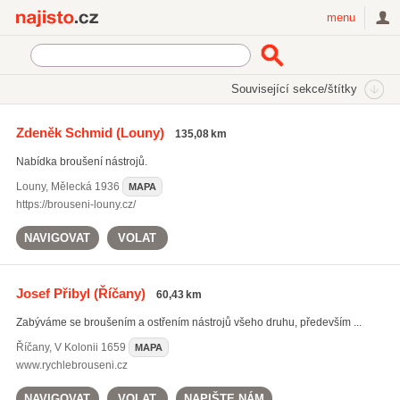
Najisto.cz
menu
SEKCE
ŠTÍTKY
Související sekce/štítky
Najisto.cz
Služby a řemesla
Servisy
Broušení nožů a nástrojů
Zdeněk Schmid
(Louny)
135,08 km
Nabídka broušení nástrojů.
Louny
,
Mělecká 1936
MAPA
https://brouseni-louny.cz/
NAVIGOVAT
VOLAT
Josef Přibyl
(Říčany)
60,43 km
Zabýváme se broušením a ostřením nástrojů všeho druhu, především ...
Říčany
,
V Kolonii 1659
MAPA
www.rychlebrouseni.cz
NAVIGOVAT
VOLAT
NAPIŠTE NÁM