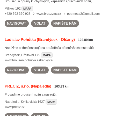
Broušení a opravy kuchyňských, kapesních i pracovních nožů, ...
Milíkov
192
MAPA
+420 792 360 928
www.bruszymy.cz
petrmeca2@gmail.com
NAVIGOVAT
VOLAT
NAPIŠTE NÁM
Ladislav Pohůtka
(Brandýsek - Olšany)
102,89 km
Nabízíme ostření nástrojů na obrábění a dělení všech materiálů.
Brandýsek
,
Hřbitovní 175
MAPA
www.brousenipohutka.estranky.cz/
NAVIGOVAT
VOLAT
NAPIŠTE NÁM
PRECIZ, s.r.o.
(Napajedla)
163,93 km
Provádíme broušení nožů a nástrojů.
Napajedla
,
Kvítkovická 1627
MAPA
www.preciz.cz