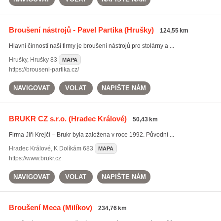
Broušení nástrojů - Pavel Partika
(Hrušky)
124,55 km
Hlavní činností naší firmy je broušení nástrojů pro stolárny a ...
Hrušky
,
Hrušky 83
MAPA
https://brouseni-partika.cz/
NAVIGOVAT
VOLAT
NAPIŠTE NÁM
BRUKR CZ s.r.o.
(Hradec Králové)
50,43 km
Firma Jiří Krejčí – Brukr byla založena v roce 1992. Původní ...
Hradec Králové
,
K Dolíkám 683
MAPA
https://www.brukr.cz
NAVIGOVAT
VOLAT
NAPIŠTE NÁM
Broušení Meca
(Milíkov)
234,76 km