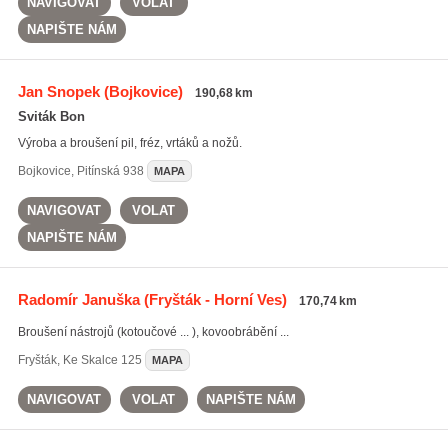
NAVIGOVAT
VOLAT
NAPIŠTE NÁM
Jan Snopek
(Bojkovice)
190,68 km
Sviták Bon
Výroba a broušení pil, fréz, vrtáků a nožů.
Bojkovice
,
Pitínská 938
MAPA
NAVIGOVAT
VOLAT
NAPIŠTE NÁM
Radomír Januška
(Fryšták - Horní Ves)
170,74 km
Broušení nástrojů (kotoučové ... ), kovoobrábění ...
Fryšták
,
Ke Skalce 125
MAPA
NAVIGOVAT
VOLAT
NAPIŠTE NÁM