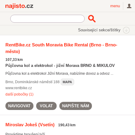
Najisto.cz
menu
SEKCE
ŠTÍTKY
Související sekce/štítky
Najisto.cz
Služby a řemesla
Servisy
RentBike.cz South Moravia Bike Rental
(Brno - Brno-
Servis sportovního vybavení
město)
Servisy jízdních kol
(93)
107,33 km
Servisy lyží a snowboardů
(19)
Půjčovna kol a elektrokol - jižní Morava BRNO & MIKULOV
Půjčovna kol a elektrokol Jižní Morava, nabízíme dovoz a odvoz ...
Brno
,
Dominikánské náměstí 188
MAPA
www.rentbike.cz
další pobočky (1)
NAVIGOVAT
VOLAT
NAPIŠTE NÁM
Miroslav Jokeš
(Vsetín)
190,43 km
Provádíme broušení lyží.