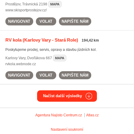
Prostějov
,
Trávnická 2198
MAPA
www.skisportprostejov.cz/
NAVIGOVAT
VOLAT
NAPIŠTE NÁM
RV kola
(Karlovy Vary - Stará Role)
194,42 km
Poskytujeme prodej, servis, opravy a stavbu jízdních kol.
Karlovy Vary
,
Dvořákova 667
MAPA
rvkola.webnode.cz
NAVIGOVAT
VOLAT
NAPIŠTE NÁM
Načíst další výsledky
Agentura Najisto
Centrum.cz
Atlas.cz
Nastavení soukromí