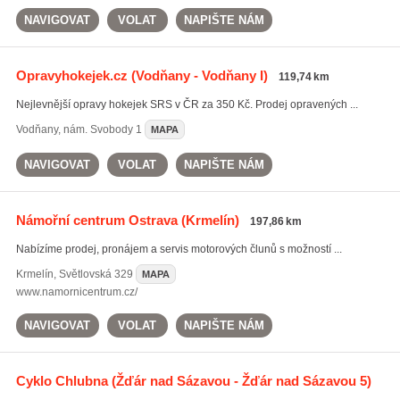
NAVIGOVAT
VOLAT
NAPIŠTE NÁM
Opravyhokejek.cz
(Vodňany - Vodňany I)
119,74 km
Nejlevnější opravy hokejek SRS v ČR za 350 Kč. Prodej opravených ...
Vodňany
,
nám. Svobody 1
MAPA
NAVIGOVAT
VOLAT
NAPIŠTE NÁM
Námořní centrum Ostrava
(Krmelín)
197,86 km
Nabízíme prodej, pronájem a servis motorových člunů s možností ...
Krmelín
,
Světlovská 329
MAPA
www.namornicentrum.cz/
NAVIGOVAT
VOLAT
NAPIŠTE NÁM
Cyklo Chlubna
(Žďár nad Sázavou - Žďár nad Sázavou 5)