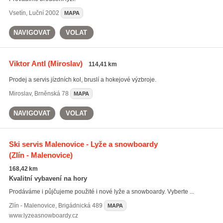
Vsetín
,
Luční 2002
MAPA
NAVIGOVAT
VOLAT
Viktor Antl
(Miroslav)
114,41 km
Prodej a servis jízdních kol, bruslí a hokejové výzbroje.
Miroslav
,
Brněnská 78
MAPA
NAVIGOVAT
VOLAT
Ski servis Malenovice - Lyže a snowboardy
(Zlín - Malenovice)
168,42 km
Kvalitní vybavení na hory
Prodáváme i půjčujeme použité i nové lyže a snowboardy. Vyberte ...
Zlín - Malenovice
,
Brigádnická 489
MAPA
www.lyzeasnowboardy.cz