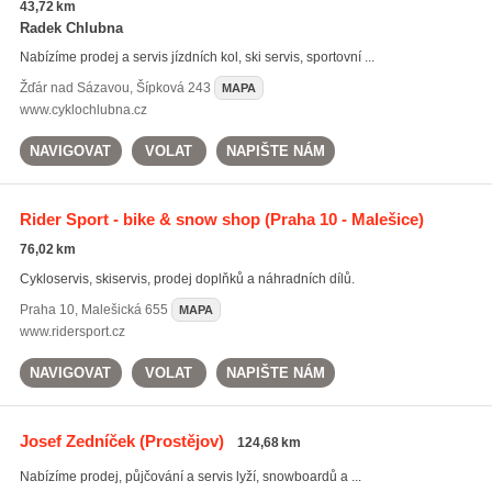
43,72 km
Radek Chlubna
Nabízíme prodej a servis jízdních kol, ski servis, sportovní ...
Žďár nad Sázavou
,
Šípková 243
MAPA
www.cyklochlubna.cz
NAVIGOVAT
VOLAT
NAPIŠTE NÁM
Rider Sport - bike & snow shop
(Praha 10 - Malešice)
76,02 km
Cykloservis, skiservis, prodej doplňků a náhradních dílů.
Praha 10
,
Malešická 655
MAPA
www.ridersport.cz
NAVIGOVAT
VOLAT
NAPIŠTE NÁM
Josef Zedníček
(Prostějov)
124,68 km
Nabízíme prodej, půjčování a servis lyží, snowboardů a ...