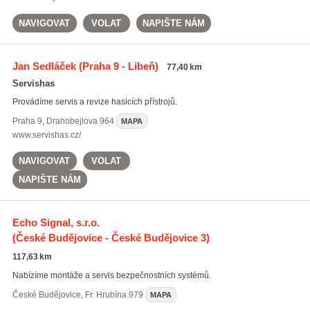
NAVIGOVAT
VOLAT
NAPIŠTE NÁM
Jan Sedláček
(Praha 9 - Libeň)
77,40 km
Servishas
Provádíme servis a revize hasicích přístrojů.
Praha 9
,
Drahobejlova 964
MAPA
www.servishas.cz/
NAVIGOVAT
VOLAT
NAPIŠTE NÁM
Echo Signal, s.r.o.
(České Budějovice - České Budějovice 3)
117,63 km
Nabízíme montáže a servis bezpečnostních systémů.
České Budějovice
,
Fr. Hrubína 979
MAPA