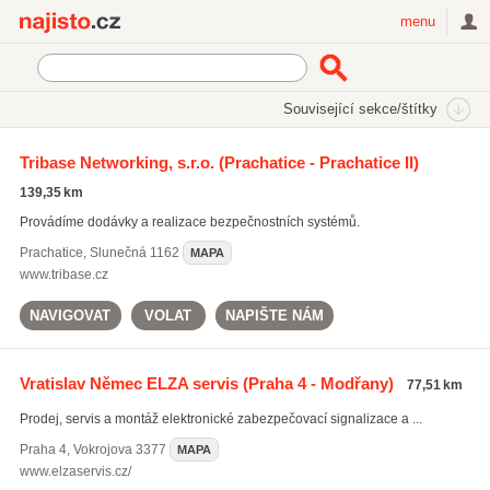
Najisto.cz
menu
SEKCE
ŠTÍTKY
Související sekce/štítky
Najisto.cz
Služby a řemesla
Servisy
Tribase Networking, s.r.o.
(Prachatice - Prachatice II)
Servisy bezpečnostní techniky
139,35 km
Provádíme dodávky a realizace bezpečnostních systémů.
Prachatice
,
Slunečná 1162
MAPA
www.tribase.cz
NAVIGOVAT
VOLAT
NAPIŠTE NÁM
Vratislav Němec ELZA servis
(Praha 4 - Modřany)
77,51 km
Prodej, servis a montáž elektronické zabezpečovací signalizace a ...
Praha 4
,
Vokrojova 3377
MAPA
www.elzaservis.cz/