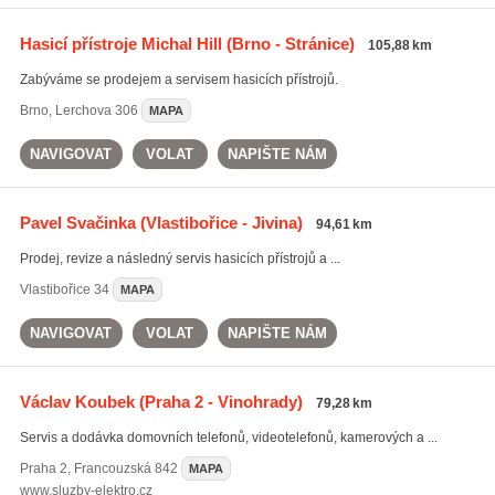
Hasicí přístroje Michal Hill
(Brno - Stránice)
105,88 km
Zabýváme se prodejem a servisem hasicích přístrojů.
Brno
,
Lerchova 306
MAPA
NAVIGOVAT
VOLAT
NAPIŠTE NÁM
Pavel Svačinka
(Vlastibořice - Jivina)
94,61 km
Prodej, revize a následný servis hasicích přístrojů a ...
Vlastibořice
34
MAPA
NAVIGOVAT
VOLAT
NAPIŠTE NÁM
Václav Koubek
(Praha 2 - Vinohrady)
79,28 km
Servis a dodávka domovních telefonů, videotelefonů, kamerových a ...
Praha 2
,
Francouzská 842
MAPA
www.sluzby-elektro.cz