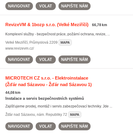
NAVIGOVAT
VOLAT
NAPIŠTE NÁM
RevizeVM & 1bozp s.r.o.
(Velké Meziříčí)
66,78 km
Komplexní služby - bezpečnost práce, požární ochrana, revize, ...
Velké Meziříčí
,
Průmyslová 2209
MAPA
www.revizevm.cz/
NAVIGOVAT
VOLAT
NAPIŠTE NÁM
MICROTECH CZ s.r.o. - Elektroinstalace
(Žďár nad Sázavou - Žďár nad Sázavou 1)
44,08 km
Instalace a servis bezpečnostních systémů
Zajišťujeme prodej, montáž i servis zabezpečovací techniky. Jde ...
Žďár nad Sázavou
,
nám. Republiky 72
MAPA
NAVIGOVAT
VOLAT
NAPIŠTE NÁM