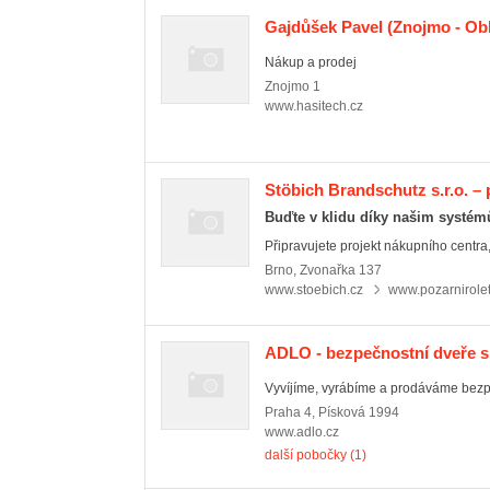
Gajdůšek Pavel
(Znojmo - Obl
Nákup a prodej
Znojmo
1
www.hasitech.cz
Stöbich Brandschutz s.r.o. – 
Buďte v klidu díky našim systé
Připravujete projekt nákupního centra,
Brno
,
Zvonařka 137
www.stoebich.cz
www.pozarnirolet
ADLO - bezpečnostní dveře s.
Vyvíjíme, vyrábíme a prodáváme bezpe
Praha 4
,
Písková 1994
www.adlo.cz
další pobočky (1)