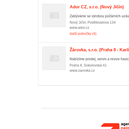
Ador CZ, s.r.o.
(Nový Jičín)
Zabýváme se výrobou požárních uzávě
Nový Jičín
,
Poděbradova 134
www.ador.cz
další pobočky (4)
Žárovka, s.r.o.
(Praha 8 - Karl
Nabízíme prodej, servis a revize hasicíc
Praha 8
,
Sokolovská 41
www.zarovka.cz