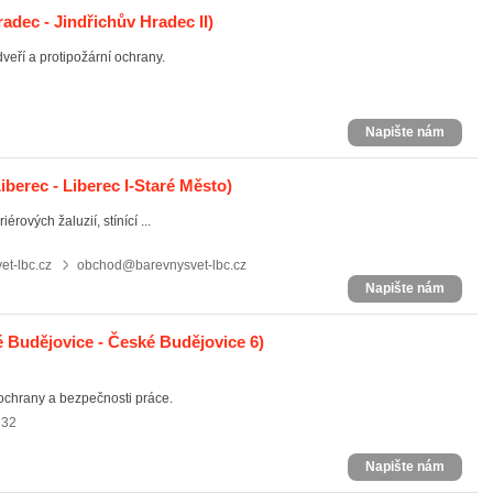
adec - Jindřichův Hradec II)
veří a protipožární ochrany.
Napište nám
iberec - Liberec I-Staré Město)
rových žaluzií, stínící ...
t-lbc.cz
obchod@barevnysvet-lbc.cz
Napište nám
 Budějovice - České Budějovice 6)
 ochrany a bezpečnosti práce.
232
Napište nám