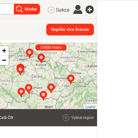
Sekce
Napište více firmám
Zvětšit mapu
+
−
Leaflet
Celá ČR
Vybrat region