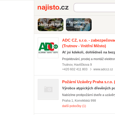
Najisto.cz
Bezpečnostní
Služby pro firmy
služby
ADC CZ, s.r.o. - zabezpečov
(Trutnov - Vnitřní Město)
Ať jsi kdekoli, dohlédneš na bez
Projektování, prodej a montáž elektro
Trutnov
,
Havlíčkova 9
+420 602 411 803
www.adccz.cz
Požární Uzávěry Praha s.r.o.
(
Výrobce atypických dřevěných pož
Nabízíme protipožární dveře a uzávěr
Praha 1
,
Konviktská 998
další pobočky (1)