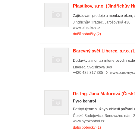
Plastikov, s.r.o.
(Jindřichův Hr
Zajišťování prodeje a montáže oken, d
Jindřichův Hradec
,
Jarošovská 430
www.plastikov.cz
další pobočky (2)
Barevný svět Liberec, s.r.o.
(L
Dodávky a montáž interiérových i exterié
Liberec
,
Svojsíkova 849
+420 482 317 385
www.barevnysve
Dr. Ing. Jana Maturová
(České
Pyro kontrol
Poskytujeme služby v oblasti požární
České Budějovice
,
Senovážné nám. 
www.pyrokontrol.cz
další pobočky (1)