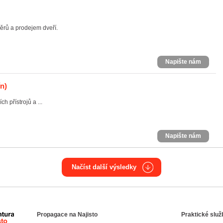
rů a prodejem dveří.
Napište nám
ín)
h přístrojů a ...
Napište nám
Načíst další výsledky
Propagace na Najisto
Praktické služ
Agentura Najisto