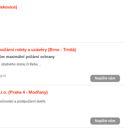
ekovice)
požární rolety a uzávěry
(Brno - Trnitá)
mům maximální požární ochrany
 obytného domu či třeba ...
y.cz
Napište nám
r.o.
(Praha 4 - Modřany)
čnostní a protipožární dveře.
Napište nám