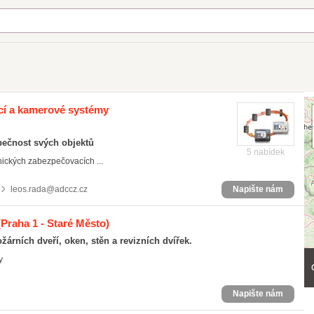
ací a kamerové systémy
pečnost svých objektů
5 nabídek
nických zabezpečovacích ...
leos.rada@adccz.cz
Napište nám
Praha 1 - Staré Město)
árních dveří, oken, stěn a revizních dvířek.
y
Napište nám