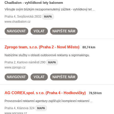
Chadbalon - vyhlídkové lety balonem
Věnujte svým blízkým nezapomenutelný zážitek - vyhlídkový let ...
Praha 4
,
Svojšovická 2832
MAPA
www.chadbalon.cz
NAVIGOVAT
VOLAT
NAPIŠTE NÁM
Zprogo team, s.r.o.
(Praha 2 - Nové Město)
80,74 km
Nabízíme služby v oblasti outdoorové reklamy a signmakingu.
Praha 2
,
Karlovo náměstí 290
MAPA
www.zprogo.cz
NAVIGOVAT
VOLAT
NAPIŠTE NÁM
AG COREX,spol. s r.o.
(Praha 4 - Hodkovičky)
78,59 km
Provozování reklamní agentury zajišťující komplexní reklamní ...
Praha 4
,
Klánova 324
MAPA
www.agcorex.cz