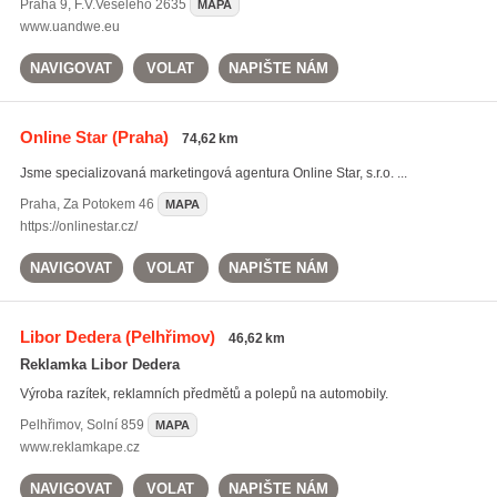
Praha 9
,
F.V.Veselého 2635
MAPA
www.uandwe.eu
NAVIGOVAT
VOLAT
NAPIŠTE NÁM
Online Star
(Praha)
74,62 km
Jsme specializovaná marketingová agentura Online Star, s.r.o. ...
Praha
,
Za Potokem 46
MAPA
https://onlinestar.cz/
NAVIGOVAT
VOLAT
NAPIŠTE NÁM
Libor Dedera
(Pelhřimov)
46,62 km
Reklamka Libor Dedera
Výroba razítek, reklamních předmětů a polepů na automobily.
Pelhřimov
,
Solní 859
MAPA
www.reklamkape.cz
NAVIGOVAT
VOLAT
NAPIŠTE NÁM