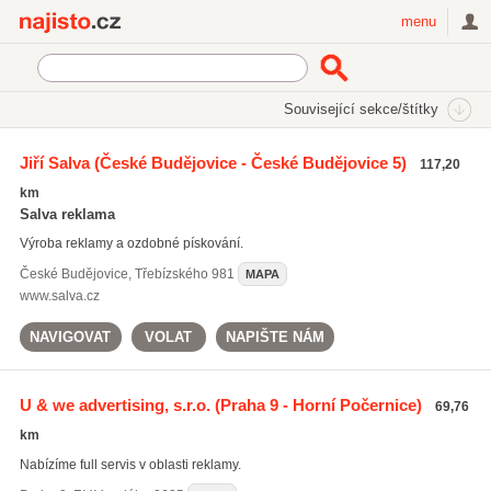
Najisto.cz
menu
SEKCE
ŠTÍTKY
Související sekce/štítky
Najisto.cz
Služby pro firmy
Reklamní služby a tisk
Jiří Salva
(České Budějovice - České Budějovice 5)
117,20
Reklamní agentury
km
Salva reklama
Výroba reklamy a ozdobné pískování.
České Budějovice
,
Třebízského 981
MAPA
www.salva.cz
NAVIGOVAT
VOLAT
NAPIŠTE NÁM
U & we advertising, s.r.o.
(Praha 9 - Horní Počernice)
69,76
km
Nabízíme full servis v oblasti reklamy.