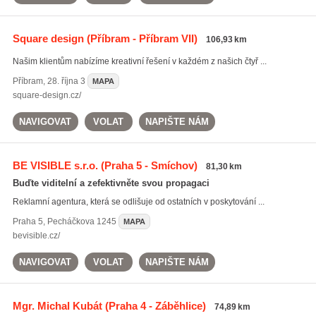
Square design
(Příbram - Příbram VII)
106,93 km
Našim klientům nabízíme kreativní řešení v každém z našich čtyř ...
Příbram
,
28. října 3
MAPA
square-design.cz/
NAVIGOVAT
VOLAT
NAPIŠTE NÁM
BE VISIBLE s.r.o.
(Praha 5 - Smíchov)
81,30 km
Buďte viditelní a zefektivněte svou propagaci
Reklamní agentura, která se odlišuje od ostatních v poskytování ...
Praha 5
,
Pecháčkova 1245
MAPA
bevisible.cz/
NAVIGOVAT
VOLAT
NAPIŠTE NÁM
Mgr. Michal Kubát
(Praha 4 - Záběhlice)
74,89 km