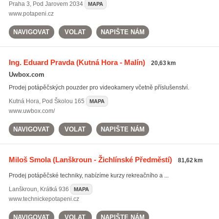
Praha 3
,
Pod Jarovem 2034
MAPA
www.potapeni.cz
NAVIGOVAT
VOLAT
NAPIŠTE NÁM
Ing. Eduard Pravda
(Kutná Hora - Malín)
20,63 km
Uwbox.com
Prodej potápěčských pouzder pro videokamery včetně příslušenství.
Kutná Hora
,
Pod Školou 165
MAPA
www.uwbox.com/
NAVIGOVAT
VOLAT
NAPIŠTE NÁM
Miloš Smola
(Lanškroun - Žichlínské Předměstí)
81,62 km
Prodej potápěčské techniky, nabízíme kurzy rekreačního a ...
Lanškroun
,
Krátká 936
MAPA
www.technickepotapeni.cz
NAVIGOVAT
VOLAT
NAPIŠTE NÁM