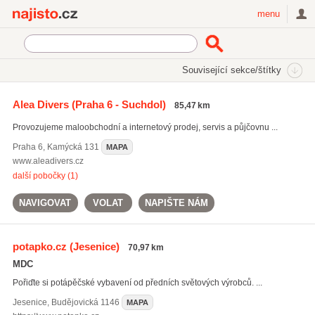
Najisto.cz
menu
SEKCE
ŠTÍTKY
Související sekce/štítky
Najisto.cz
Sport
Sportovní potřeby a vybavení
Alea Divers
(Praha 6 - Suchdol)
85,47 km
Potápěčské potřeby
Provozujeme maloobchodní a internetový prodej, servis a půjčovnu ...
On-line prodej potápěčských potřeb
(27)
Praha 6
,
Kamýcká 131
MAPA
www.aleadivers.cz
další pobočky (1)
NAVIGOVAT
VOLAT
NAPIŠTE NÁM
potapko.cz
(Jesenice)
70,97 km
MDC
Pořiďte si potápěčské vybavení od předních světových výrobců. ...
Jesenice
,
Budějovická 1146
MAPA