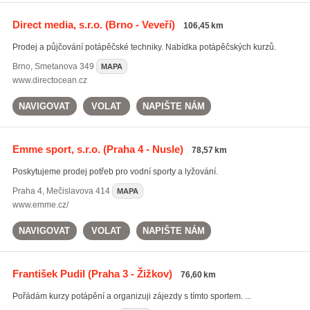
Direct media, s.r.o.
(Brno - Veveří)
106,45 km
Prodej a půjčování potápěčské techniky. Nabídka potápěčských kurzů.
Brno
,
Smetanova 349
MAPA
www.directocean.cz
NAVIGOVAT
VOLAT
NAPIŠTE NÁM
Emme sport, s.r.o.
(Praha 4 - Nusle)
78,57 km
Poskytujeme prodej potřeb pro vodní sporty a lyžování.
Praha 4
,
Mečislavova 414
MAPA
www.emme.cz/
NAVIGOVAT
VOLAT
NAPIŠTE NÁM
František Pudil
(Praha 3 - Žižkov)
76,60 km
Pořádám kurzy potápění a organizuji zájezdy s tímto sportem. ...