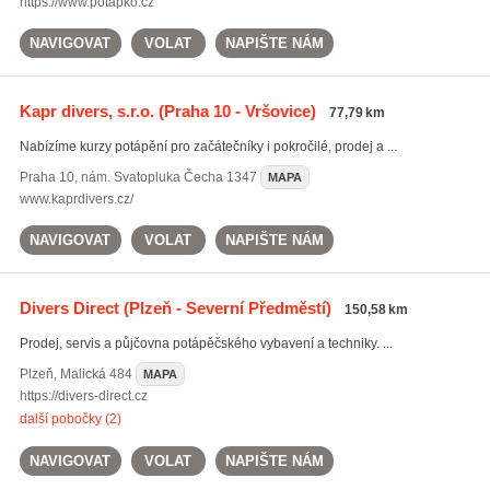
https://www.potapko.cz
NAVIGOVAT
VOLAT
NAPIŠTE NÁM
Kapr divers, s.r.o.
(Praha 10 - Vršovice)
77,79 km
Nabízíme kurzy potápění pro začátečníky i pokročilé, prodej a ...
Praha 10
,
nám. Svatopluka Čecha 1347
MAPA
www.kaprdivers.cz/
NAVIGOVAT
VOLAT
NAPIŠTE NÁM
Divers Direct
(Plzeň - Severní Předměstí)
150,58 km
Prodej, servis a půjčovna potápěčského vybavení a techniky. ...
Plzeň
,
Malická 484
MAPA
https://divers-direct.cz
další pobočky (2)
NAVIGOVAT
VOLAT
NAPIŠTE NÁM