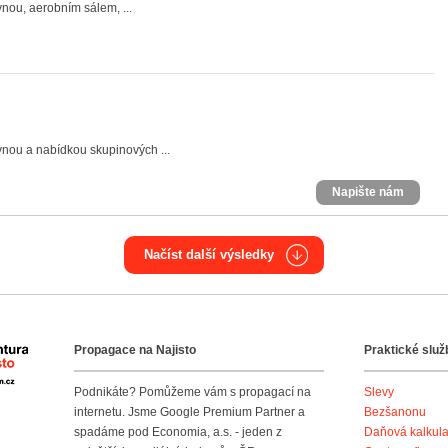
nou, aerobním sálem, ...
vnou a nabídkou skupinových ...
Napište nám
Načíst další výsledky
Propagace na Najisto
Praktické služ
Agentura Najisto
Podnikáte? Pomůžeme vám s propagací na
Slevy
internetu. Jsme Google Premium Partner a
Bezšanonu
spadáme pod Economia, a.s. - jeden z
Daňová kalkul