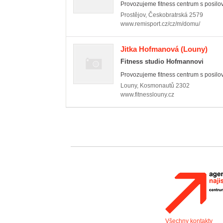
Provozujeme fitness centrum s posilov
Prostějov
,
Českobratrská 2579
www.remisport.cz/cz/m/domu/
Jitka Hofmanová
(Louny)
Fitness studio Hofmannovi
Provozujeme fitness centrum s posilo
Louny
,
Kosmonautů 2302
www.fitnesslouny.cz
Všechny kontakty