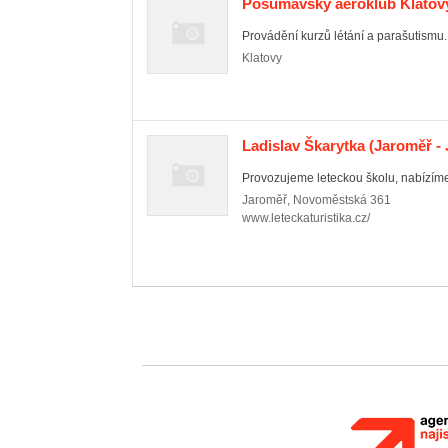
Pošumavský aeroklub Klatov
Provádění kurzů létání a parašutismu.
Klatovy
Ladislav Škarytka
(Jaroměř - 
Provozujeme leteckou školu, nabízíme v
Jaroměř
,
Novoměstská 361
www.leteckaturistika.cz/