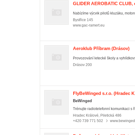
GLIDER AEROBATIC CLUB, o
Nabízíme výcvik pilotů kluzáku, motoro
Bystřice
145
www.gac-ramert.eu
Aeroklub Příbram
(Drásov)
Provozování letecké školy a vyhlídkov
Drásov
200
FlyBeWinged s.r.o.
(Hradec Kr
BeWinged
Trénujte radiotelefonní komunikaci s ř
Hradec Králové
,
Piletická 486
+420 739 771 502
www.bewinged