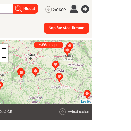
Sekce
Napište více firmám
Zvětšit mapu
+
−
Leaflet
Celá ČR
Vybrat region