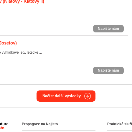
y
(Klatovy - Klatovy II)
Napište nám
Josefov)
yhlídkové lety, letecké ...
Napište nám
Načíst další výsledky
Propagace na Najisto
Praktické služ
Agentura Najisto