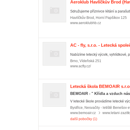
Aeroklub Havlíčkův Brod
(Hav
Sdružujeme příznivce létání a parašuti
Havlíčkův Brod
,
Horní Papšíkov 125
www.aeroklubhb.cz
AC - fly, s.r.o. - Letecká spol
Nabízíme letecký výcvik, vyhlídkové, př
Brno
,
Vídeňská 251
www.acfly.cz/
Letecká škola BEMOAIR s.r.o. 
BEMOAIR - " Křídla a vzduch nás
V letecké škole provádíme letecké výcvi
Bystřice
,
Nesvačily - letiště Benešov e
www.bemoair.cz
www.letani-zazitk
další pobočky (1)