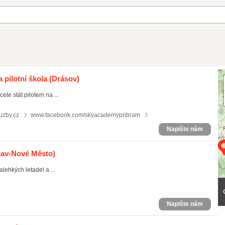
 pilotní škola
(Drásov)
ete stát pilotem na ...
uzby.cz
www.facebook.com/skyacademypribram
Napište nám
lav-Nové Město)
ehkých letadel a ...
Napište nám