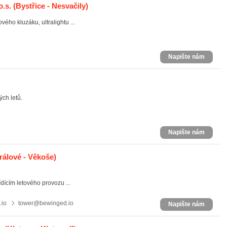
.s.
(Bystřice - Nesvačily)
vého kluzáku, ultralightu ...
Napište nám
ých letů.
Napište nám
álové - Věkoše)
ídícím letového provozu ...
.io
tower@bewinged.io
Napište nám