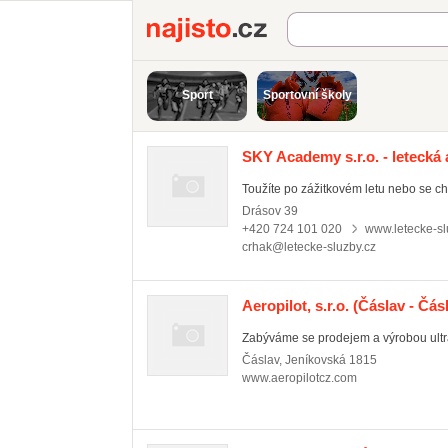
Najisto.cz
Sport
Sportovní školy
SKY Academy s.r.o. - letecká a
Toužíte po zážitkovém letu nebo se chc
Drásov
39
+420 724 101 020
www.letecke-sl
crhak@letecke-sluzby.cz
Aeropilot, s.r.o.
(Čáslav - Čás
Zabýváme se prodejem a výrobou ultral
Čáslav
,
Jeníkovská 1815
www.aeropilotcz.com