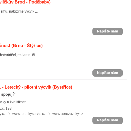
líčkův Brod - Poděbaby)
smu, nabízíme výcvik ...
Napište nám
ečnost
(Brno - Štýřice)
edváděcí, reklamní či ...
Napište nám
- Letecký - pilotní výcvik
(Bystřice)
 spojují"
ky a kvalifikace - ...
v.č. 193
y.cz
www.leteckyservis.cz
www.aerozazitky.cz
Napište nám