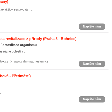
čany)
vé výživy, sestavování ...
Napište nám
 revitalizace z přírody
(Praha 8 - Bohnice)
ní detoxikace organismu
s různé bolesti a ...
tox.cz
www.calm-magnesium.cz
Napište nám
bová - Předměstí)
7
Napište nám