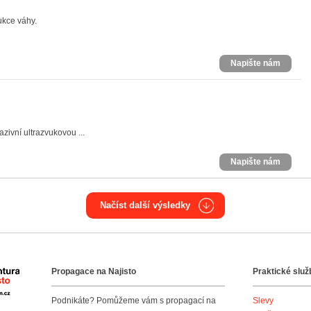
ukce váhy.
Napište nám
zivní ultrazvukovou ...
Napište nám
Načíst další výsledky
Propagace na Najisto
Praktické služ
Agentura Najisto
Podnikáte? Pomůžeme vám s propagací na
Slevy