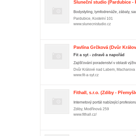
Sluneční studio
(Pardubice - 
Bodystyling, lymfodrenáže, zábaly, sa
Pardubice
,
Kostelní 101
www.slunecnistudio.cz
Pavlína Grčková
(Dvůr Králo
Fit a syt - zdravě a napořád
Zajišťování poradenství v oblasti výživ
Dvůr Králové nad Labem
,
Macharova
www.fit-a-syt.cz
Fithall, s.r.o.
(Zdiby - Přemyšl
Internetový portál nabízející profesioná
Zdiby
,
Modřínová 259
www.fithall.cz/