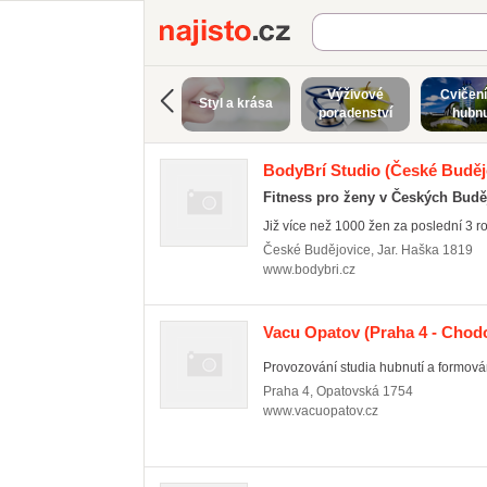
Najisto.cz
Výživové
Cvičení
Styl a krása
poradenství
hubnu
BodyBrí Studio
(České Budějo
Fitness pro ženy v Českých Budě
Již více než 1000 žen za poslední 3 rok
České Budějovice
,
Jar. Haška 1819
www.bodybri.cz
Vacu Opatov
(Praha 4 - Chod
Provozování studia hubnutí a formová
Praha 4
,
Opatovská 1754
www.vacuopatov.cz