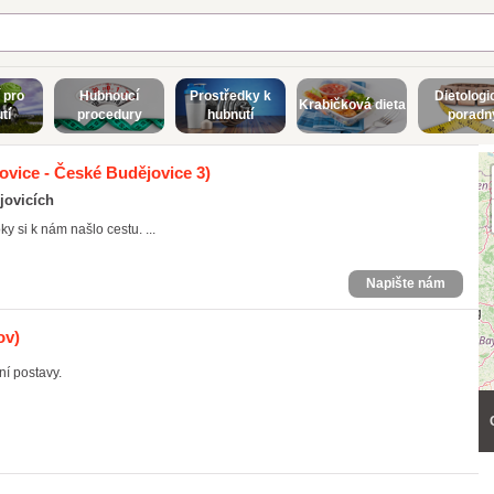
 pro
Hubnoucí
Prostředky k
Dietologi
Krabičková dieta
tí
procedury
hubnutí
poradn
vice - České Budějovice 3)
jovicích
y si k nám našlo cestu. ...
Napište nám
ov)
ní postavy.