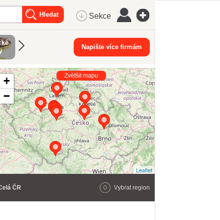
Sekce
cké
Napište více firmám
y
Zvětšit mapu
+
−
Leaflet
Celá ČR
Vybrat region