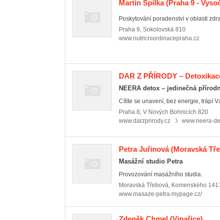
Martin Spilka
(Praha 9 - Vyso
Poskytování poradenství v oblasti zdra
Praha 9
,
Sokolovská 810
www.nutricniordinacepraha.cz
DAR Z PŘÍRODY – Detoxikace a
NEERA detox – jedinečná přírod
Cítíte se unavení, bez energie, trápí Vá
Praha 8
,
V Nových Bohnicích 820
www.darzprirody.cz
www.neera-de
Petra Juřinová
(Moravská Tře
Masážní studio Petra
Provozování masážního studia.
Moravská Třebová
,
Komenského 141
www.masaze-petra.mypage.cz/
Zdeněk Chmel
(Vinařice)