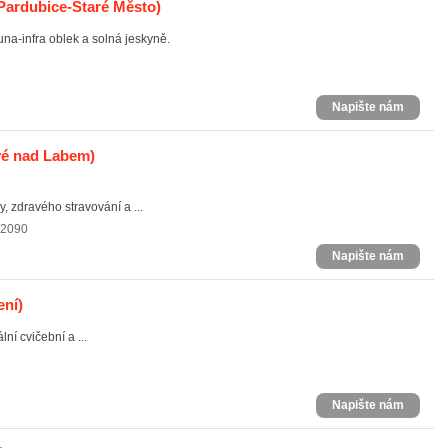
Pardubice-Staré Město)
una-infra oblek a solná jeskyně.
Napište nám
vé nad Labem)
y, zdravého stravování a ...
 2090
Napište nám
ení)
lní cvičební a ...
Napište nám