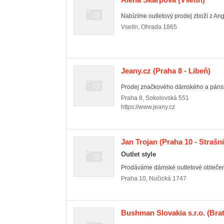
Nabízíme outletový prodej zboží z Ang
Vsetín
,
Ohrada 1865
Jeany.cz
(Praha 8 - Libeň)
Prodej značkového dámského a páns
Praha 8
,
Sokolovská 551
https://www.jeany.cz
Jan Trojan
(Praha 10 - Strašni
Outlet style
Prodáváme dámské outletové oblečen
Praha 10
,
Nučická 1747
Bushman Slovakia s.r.o.
(Brat