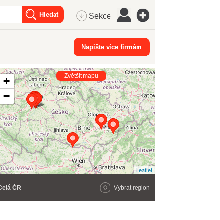
Sekce
Napište více firmám
Zvětšit mapu
+
−
Leaflet
Celá ČR
Vybrat region