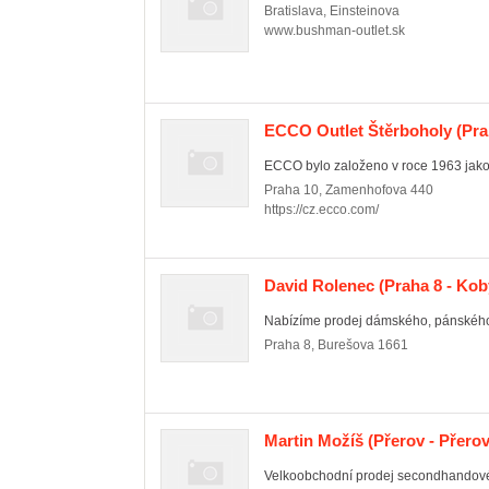
Bratislava
,
Einsteinova
www.bushman-outlet.sk
ECCO Outlet Štěrboholy
(Pra
ECCO bylo založeno v roce 1963 jako 
Praha 10
,
Zamenhofova 440
https://cz.ecco.com/
David Rolenec
(Praha 8 - Kob
Nabízíme prodej dámského, pánského 
Praha 8
,
Burešova 1661
Martin Možíš
(Přerov - Přerov
Velkoobchodní prodej secondhandového