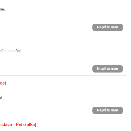
lie.
Napište nám
kého oblečení.
Napište nám
ce)
í.
Napište nám
islava - Petržalka)