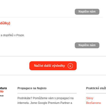
Napište nám
odůlky)
 a doplňků v Praze.
Napište nám
Načíst další výsledky
Propagace na Najisto
Praktické služ
Agentura Najisto
Podnikáte? Pomůžeme vám s propagací na
Slevy
internetu. Jsme Google Premium Partner a
Bezšanonu