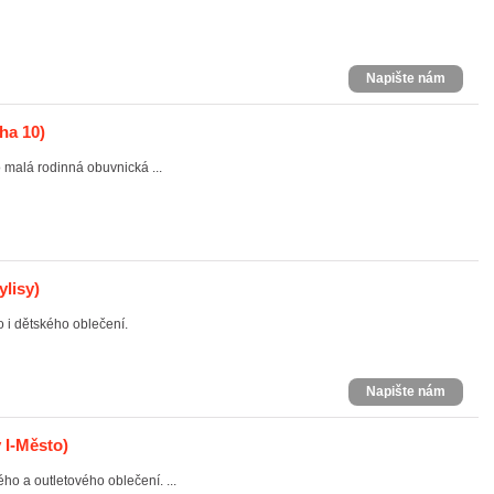
Napište nám
ha 10)
malá rodinná obuvnická ...
ylisy)
i dětského oblečení.
Napište nám
 I-Město)
 a outletového oblečení. ...