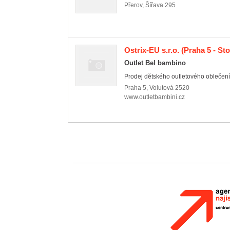
Přerov
,
Šířava 295
Ostrix-EU s.r.o.
(Praha 5 - St
Outlet Bel bambino
Prodej dětského outletového oblečení
Praha 5
,
Volutová 2520
www.outletbambini.cz