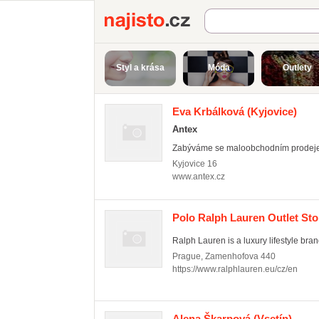
Najisto.cz
Styl a krása
Móda
Outlety
Eva Krbálková
(Kyjovice)
Antex
Zabýváme se maloobchodním prodejem
Kyjovice
16
www.antex.cz
Polo Ralph Lauren Outlet St
Ralph Lauren is a luxury lifestyle brand
Prague
,
Zamenhofova 440
https://www.ralphlauren.eu/cz/en
Alena Škarpová
(Vsetín)