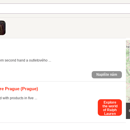
 second hand a outletového ...
Napište nám
ore Prague
(Prague)
 with products in five ...
Explore
the world
of Ralph
Lauren