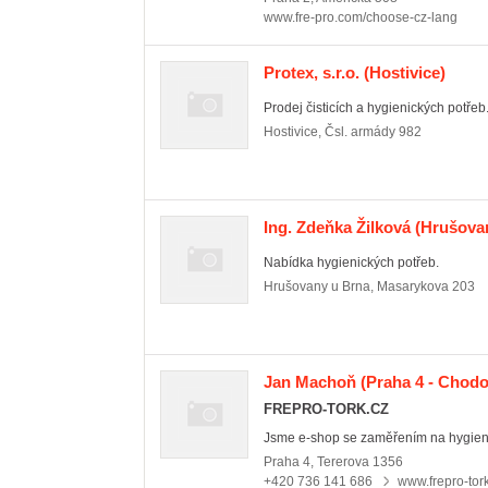
www.fre-pro.com/choose-cz-lang
Protex, s.r.o.
(Hostivice)
Prodej čisticích a hygienických potřeb
Hostivice
,
Čsl. armády 982
Ing. Zdeňka Žilková
(Hrušovan
Nabídka hygienických potřeb.
Hrušovany u Brna
,
Masarykova 203
Jan Machoň
(Praha 4 - Chodo
FREPRO-TORK.CZ
Jsme e-shop se zaměřením na hygieni
Praha 4
,
Tererova 1356
+420 736 141 686
www.frepro-tor