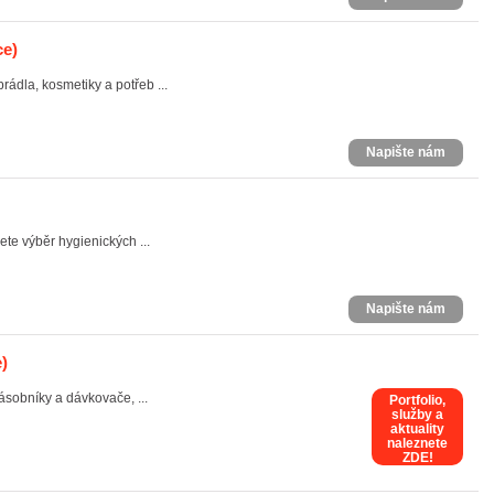
ce)
rádla, kosmetiky a potřeb ...
Napište nám
e výběr hygienických ...
Napište nám
)
ásobníky a dávkovače, ...
Portfolio,
služby a
aktuality
naleznete
ZDE!