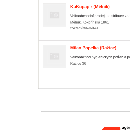
KuKupapír
(Mělník)
Velkoobchodní prodej a distribuce zn
Mělník
,
Kokořínská 1861
www.kukupapir.cz
Milan Popelka
(Ražice)
Velkoobchod hygienických potřeb a pa
Ražice
36