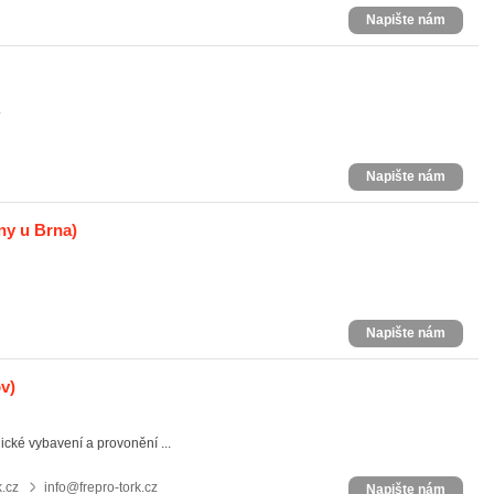
Napište nám
.
Napište nám
y u Brna)
Napište nám
v)
cké vybavení a provonění ...
k.cz
info@frepro-tork.cz
Napište nám