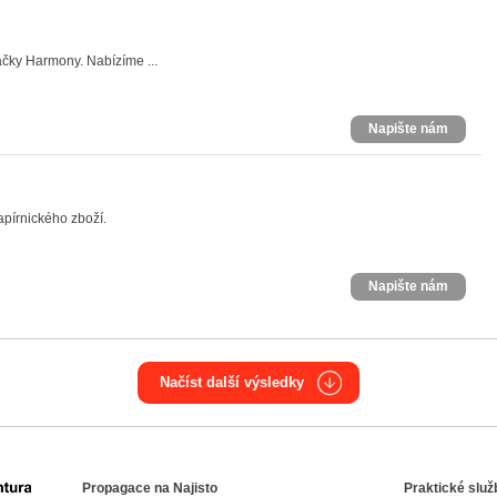
ačky Harmony. Nabízíme ...
Napište nám
pírnického zboží.
Napište nám
Načíst další výsledky
Propagace na Najisto
Praktické služ
Agentura Najisto