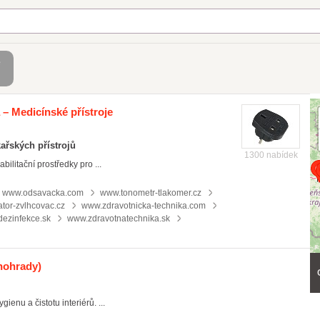
é
– Medicínské přístroje
ařských přístrojů
1300 nabídek
ilitační prostředky pro ...
www.odsavacka.com
www.tonometr-tlakomer.cz
tor-zvlhcovac.cz
www.zdravotnicka-technika.com
ezinfekce.sk
www.zdravotnatechnika.sk
inohrady)
enu a čistotu interiérů. ...