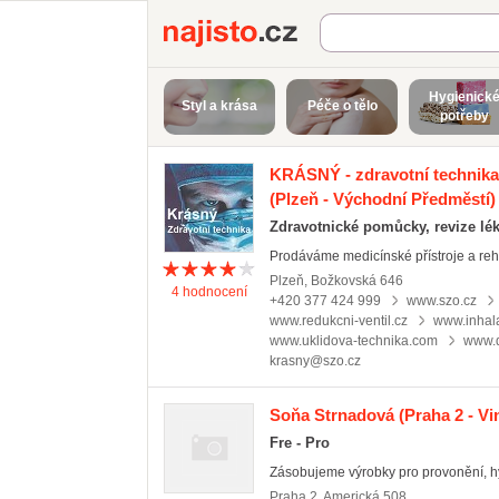
Najisto.cz
Hygienick
Styl a krása
Péče o tělo
potřeby
KRÁSNÝ - zdravotní technika 
(Plzeň - Východní Předměstí)
Zdravotnické pomůcky, revize lék
Prodáváme medicínské přístroje a rehab
Plzeň
,
Božkovská 646
4
hodnocení
+420 377 424 999
www.szo.cz
www.redukcni-ventil.cz
www.inhala
www.uklidova-technika.com
www.d
krasny@szo.cz
Soňa Strnadová
(Praha 2 - V
Fre - Pro
Zásobujeme výrobky pro provonění, hygi
Praha 2
,
Americká 508