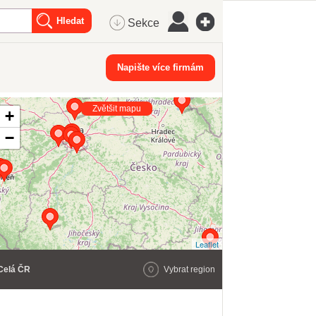
Sekce
Napište více firmám
Zvětšit mapu
+
−
Leaflet
Celá ČR
Vybrat region