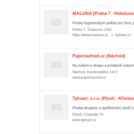
MALUNA
(Praha 7 - Holešovi
Prodej hygienických potřeb pro ženy, p
Praha 7
,
Tusarova 1384
https://www.maluna.cz
kalisek.cz
Papirnachod.cz
(Náchod)
Na našem e-shopu a prodejně naleznet
Náchod
,
Komenského 1472
www.papirnachod.cz
Tykvart, s.r.o.
(Plzeň - Křimice
Prodej drogerie a spotřebního zboží z
Plzeň
,
Chebská 79
www.tykvart.cz