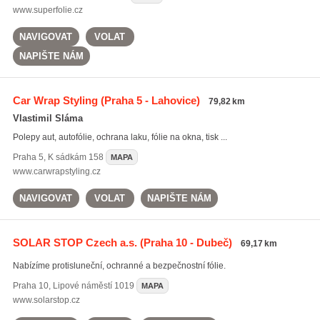
www.superfolie.cz
NAVIGOVAT
VOLAT
NAPIŠTE NÁM
Car Wrap Styling
(Praha 5 - Lahovice)
79,82 km
Vlastimil Sláma
Polepy aut, autofólie, ochrana laku, fólie na okna, tisk ...
Praha 5
,
K sádkám 158
MAPA
www.carwrapstyling.cz
NAVIGOVAT
VOLAT
NAPIŠTE NÁM
SOLAR STOP Czech a.s.
(Praha 10 - Dubeč)
69,17 km
Nabízíme protisluneční, ochranné a bezpečnostní fólie.
Praha 10
,
Lipové náměstí 1019
MAPA
www.solarstop.cz