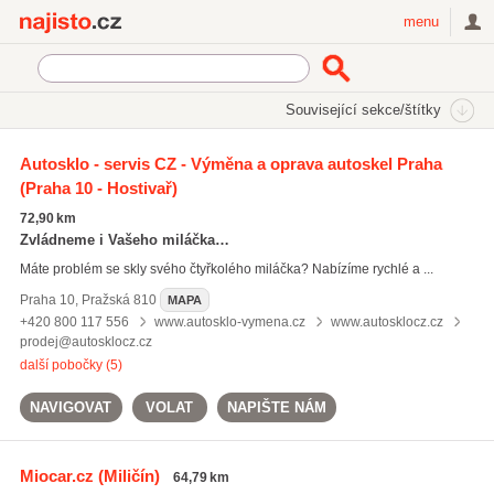
Najisto.cz
menu
SEKCE
ŠTÍTKY
Související sekce/štítky
Najisto.cz
3D fólie na auta
Autosklo - servis CZ - Výměna a oprava autoskel Praha
(Praha 10 - Hostivař)
3D fólie na auta
(13)
výměny autoskel
(182)
72,90 km
tónování autoskel
(181)
Zvládneme i Vašeho miláčka…
Máte problém se skly svého čtyřkolého miláčka? Nabízíme rychlé a ...
Všechny související štítky
Praha 10
,
Pražská 810
MAPA
+420 800 117 556
www.autosklo-vymena.cz
www.autosklocz.cz
prodej@autosklocz.cz
další pobočky (5)
NAVIGOVAT
VOLAT
NAPIŠTE NÁM
Miocar.cz
(Miličín)
64,79 km