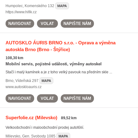
Humpolec
,
Komenského 132
MAPA
https://www.hifik.cz
NAVIGOVAT
VOLAT
NAPIŠTE NÁM
AUTOSKLO ÁURIS BRNO s.r.o. - Oprava a výměna
autoskla Brno
(Brno - Štýřice)
108,30 km
Mobilní servis, pojistné události, výměny autoskel
Stačí i malý kamínek a je z toho velký pavouk na předním skle ...
Brno
,
Vídeňská 297
MAPA
www.autoskloauris.cz
NAVIGOVAT
VOLAT
NAPIŠTE NÁM
Superfolie.cz
(Milevsko)
89,52 km
Velkoobchodní i maloobchodní prodej autofólií.
Milevsko
,
Gen. Svobody 1085
MAPA