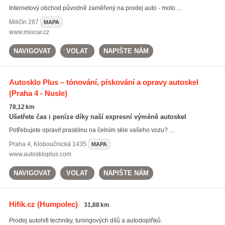
Internetový obchod původně zaměřený na prodej auto - moto ...
Miličín
287
MAPA
www.miocar.cz
NAVIGOVAT
VOLAT
NAPIŠTE NÁM
Autosklo Plus – tónování, pískování a opravy autoskel
(Praha 4 - Nusle)
78,12 km
Ušetřete čas i peníze díky naší expresní výměně autoskel
Potřebujete opravit prasklinu na čelním skle vašeho vozu? ...
Praha 4
,
Kloboučnická 1435
MAPA
www.autoskloplus.com
NAVIGOVAT
VOLAT
NAPIŠTE NÁM
Hifik.cz
(Humpolec)
31,88 km
Prodej autohifi techniky, tuningových dílů a autodoplňků.