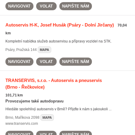
NAVIGOVAT
VOLAT
NAPIŠTE NÁM
Autoservis H-K, Josef Husák
(Psáry - Dolní Jirčany)
70,04
km
Kompletní nabídka služeb autoservisu a přípravy vozidel na STK.
Psáry
,
Pražská 144
MAPA
NAVIGOVAT
VOLAT
NAPIŠTE NÁM
TRANSERVIS, s.r.o. - Autoservis a pneuservis
(Brno - Řečkovice)
101,71 km
Provozujeme také autodopravu
Hledáte spolehlivý autoservis v Brně? Přijďte k nám s jakoukoli ...
Brno
,
Maříkova 2098
MAPA
www.transervis.com
NAVIGOVAT
VOLAT
NAPIŠTE NÁM