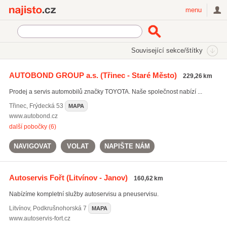
Najisto.cz
menu
SEKCE
ŠTÍTKY
Související sekce/štítky
Najisto.cz
autodiagnostika
AUTOBOND GROUP a.s.
(Třinec - Staré Město)
229,26 km
autodiagnostika
(2331)
Prodej a servis automobilů značky TOYOTA. Naše společnost nabízí ...
servis automobilů
(4404)
výměna pneumatik
(2761)
Třinec
,
Frýdecká 53
MAPA
www.autobond.cz
Všechny související štítky
další pobočky (6)
NAVIGOVAT
VOLAT
NAPIŠTE NÁM
Autoservis Fořt
(Litvínov - Janov)
160,62 km
Nabízíme kompletní služby autoservisu a pneuservisu.
Litvínov
,
Podkrušnohorská 7
MAPA
www.autoservis-fort.cz