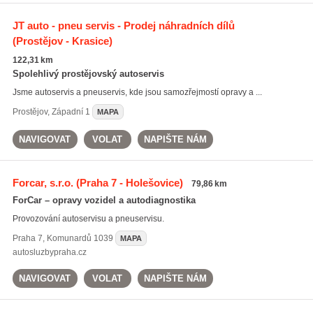
JT auto - pneu servis - Prodej náhradních dílů
(Prostějov - Krasice)
122,31 km
Spolehlivý prostějovský autoservis
Jsme autoservis a pneuservis, kde jsou samozřejmostí opravy a ...
Prostějov
,
Západní 1
MAPA
NAVIGOVAT
VOLAT
NAPIŠTE NÁM
Forcar, s.r.o.
(Praha 7 - Holešovice)
79,86 km
ForCar – opravy vozidel a autodiagnostika
Provozování autoservisu a pneuservisu.
Praha 7
,
Komunardů 1039
MAPA
autosluzbypraha.cz
NAVIGOVAT
VOLAT
NAPIŠTE NÁM