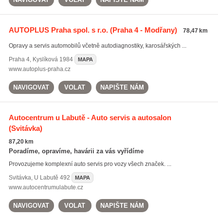
AUTOPLUS Praha spol. s r.o.
(Praha 4 - Modřany)
78,47 km
Opravy a servis automobilů včetně autodiagnostiky, karosářských ...
Praha 4
,
Kyslíková 1984
MAPA
www.autoplus-praha.cz
NAVIGOVAT
VOLAT
NAPIŠTE NÁM
Autocentrum u Labutě - Auto servis a autosalon
(Svitávka)
87,20 km
Poradíme, opravíme, havárii za vás vyřídíme
Provozujeme komplexní auto servis pro vozy všech značek. ...
Svitávka
,
U Labutě 492
MAPA
www.autocentrumulabute.cz
NAVIGOVAT
VOLAT
NAPIŠTE NÁM