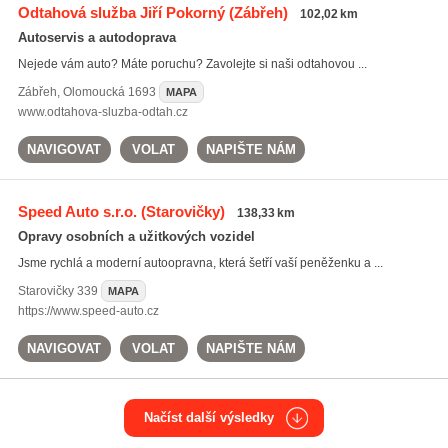
Odtahová služba Jiří Pokorný
(Zábřeh)
102,02 km
Autoservis a autodoprava
Nejede vám auto? Máte poruchu? Zavolejte si naši odtahovou ...
Zábřeh
,
Olomoucká 1693
MAPA
www.odtahova-sluzba-odtah.cz
NAVIGOVAT
VOLAT
NAPIŠTE NÁM
Speed Auto s.r.o.
(Starovičky)
138,33 km
Opravy osobních a užitkových vozidel
Jsme rychlá a moderní autoopravna, která šetří vaší peněženku a ...
Starovičky
339
MAPA
https://www.speed-auto.cz
NAVIGOVAT
VOLAT
NAPIŠTE NÁM
Načíst další výsledky