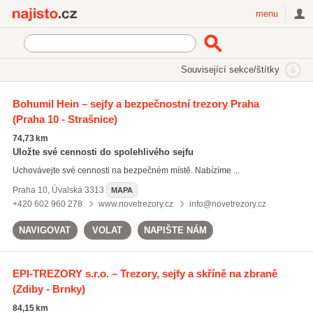
Najisto.cz
menu
SEKCE
ŠTÍTKY
Související sekce/štítky
Najisto.cz
bazary trezorů
Bohumil Hein – sejfy a bezpečnostní trezory Praha
(Praha 10 - Strašnice)
nábytkové trezory
(11)
bazary trezorů
(2)
74,73 km
trezory do zdi
(98)
Uložte své cennosti do spolehlivého sejfu
Uchovávejte své cennosti na bezpečném místě. Nabízíme ...
Všechny související štítky
Praha 10
,
Úvalská 3313
MAPA
+420 602 960 278
www.novetrezory.cz
info@novetrezory.cz
NAVIGOVAT
VOLAT
NAPIŠTE NÁM
EPI-TREZORY s.r.o. – Trezory, sejfy a skříně na zbraně
(Zdiby - Brnky)
84,15 km