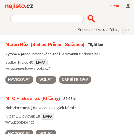
Najisto.cz
menu
SEKCE
ŠTÍTKY
Související sekce/štítky
Najisto.cz
dřevocementové tvárnice
Martin Hůzl
(Sedlec-Prčice - Sušetice)
75,16 km
dřevocementové tvárnice
(8)
Výroba a prodej betonového zboží a výrobků z přírodního i ...
sádrokartonové desky
(217)
duté cihly
(160)
Sedlec-Prčice
40
MAPA
www.cementovevyrobky.cz/
Všechny související štítky
NAVIGOVAT
VOLAT
NAPIŠTE NÁM
MFC Praha s.r.o.
(Klíčany)
85,62 km
Nabízíme prodej dřevocementových tvárnic.
Klíčany
,
U bytovek 18
MAPA
www.izoblok-cr.cz
NAVIGOVAT
VOLAT