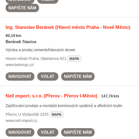
NAPIŠTE NÁM
Ing. Stanislav Beránek
(Hlavní město Praha - Nové Město)
80,19 km
Beránek Staviva
Výroba a prodej cementořískových desek.
Hlavní město Praha
,
Opletalova 921
MAPA
www.betonyp.cz/
NAVIGOVAT
VOLAT
NAPIŠTE NÁM
Nell import, s.r.o.
(Přerov - Přerov I-Město)
147,78 km
Zajišťování prodeje a montáže komínových systémů a střešních krytin.
Přerov
,
U Výstaviště 3255
MAPA
www.nell-import.cz
NAVIGOVAT
VOLAT
NAPIŠTE NÁM