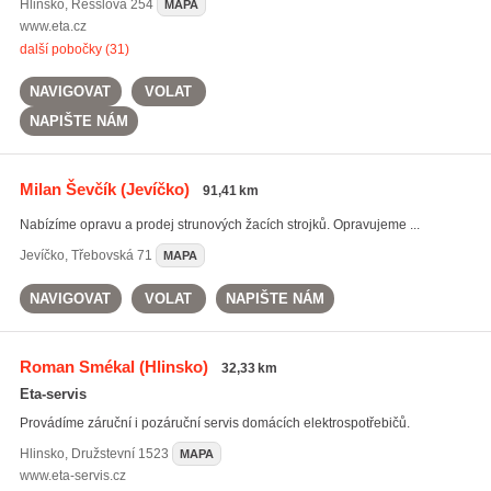
Hlinsko
,
Resslova 254
MAPA
www.eta.cz
další pobočky (31)
NAVIGOVAT
VOLAT
NAPIŠTE NÁM
Milan Ševčík
(Jevíčko)
91,41 km
Nabízíme opravu a prodej strunových žacích strojků. Opravujeme ...
Jevíčko
,
Třebovská 71
MAPA
NAVIGOVAT
VOLAT
NAPIŠTE NÁM
Roman Smékal
(Hlinsko)
32,33 km
Eta-servis
Provádíme záruční i pozáruční servis domácích elektrospotřebičů.
Hlinsko
,
Družstevní 1523
MAPA
www.eta-servis.cz