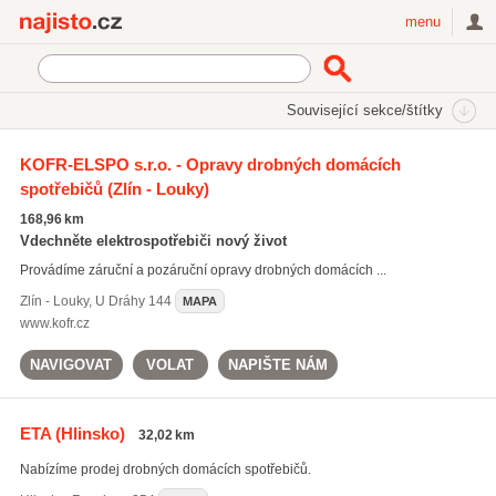
Najisto.cz
menu
SEKCE
ŠTÍTKY
Související sekce/štítky
Najisto.cz
ETA
KOFR-ELSPO s.r.o. - Opravy drobných domácích
spotřebičů
(Zlín - Louky)
ETA
(46)
mixér
(97)
168,96 km
žehličky
(142)
Vdechněte elektrospotřebiči nový život
Provádíme záruční a pozáruční opravy drobných domácích ...
Všechny související štítky
Zlín - Louky
,
U Dráhy 144
MAPA
www.kofr.cz
NAVIGOVAT
VOLAT
NAPIŠTE NÁM
ETA
(Hlinsko)
32,02 km
Nabízíme prodej drobných domácích spotřebičů.