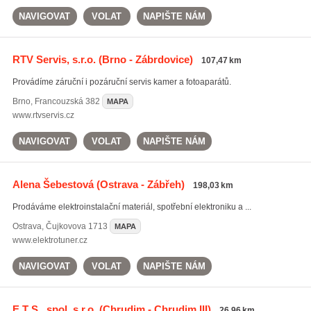
NAVIGOVAT
VOLAT
NAPIŠTE NÁM
RTV Servis, s.r.o.
(Brno - Zábrdovice)
107,47 km
Provádíme záruční i pozáruční servis kamer a fotoaparátů.
Brno
,
Francouzská 382
MAPA
www.rtvservis.cz
NAVIGOVAT
VOLAT
NAPIŠTE NÁM
Alena Šebestová
(Ostrava - Zábřeh)
198,03 km
Prodáváme elektroinstalační materiál, spotřební elektroniku a ...
Ostrava
,
Čujkovova 1713
MAPA
www.elektrotuner.cz
NAVIGOVAT
VOLAT
NAPIŠTE NÁM
E T S , spol. s r.o.
(Chrudim - Chrudim III)
26,96 km