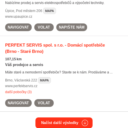
Nabízíme prodej a servis elektrospotřebičů a výpočetní techniky.
Úpice
,
Pod městem 206
MAPA
www.upaupice.cz
NAVIGOVAT
VOLAT
NAPIŠTE NÁM
PERFEKT SERVIS spol. s r.o. - Domácí spotřebiče
(Brno - Staré Brno)
107,15 km
Váš prodejce a servis
Máte staré a nemoderní spotřebiče? Stavte se k nám. Prodáváme a ...
Brno
,
Václavská 222
MAPA
www.perfektservis.cz
další pobočky (3)
NAVIGOVAT
VOLAT
Načíst další výsledky