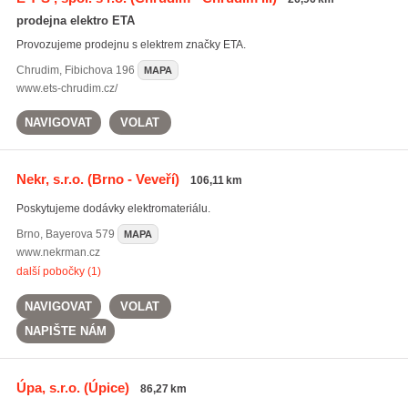
prodejna elektro ETA
Provozujeme prodejnu s elektrem značky ETA.
Chrudim
,
Fibichova 196
MAPA
www.ets-chrudim.cz/
NAVIGOVAT
VOLAT
Nekr, s.r.o.
(Brno - Veveří)
106,11 km
Poskytujeme dodávky elektromateriálu.
Brno
,
Bayerova 579
MAPA
www.nekrman.cz
další pobočky (1)
NAVIGOVAT
VOLAT
NAPIŠTE NÁM
Úpa, s.r.o.
(Úpice)
86,27 km