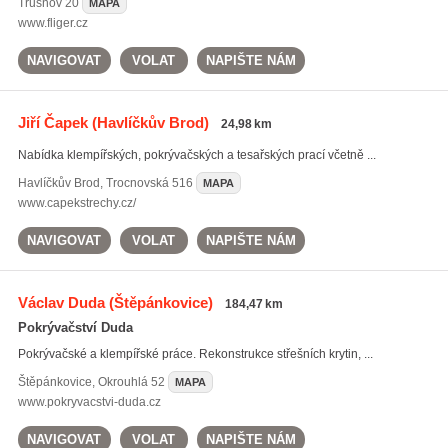
Trusnov
20
MAPA
www.fliger.cz
NAVIGOVAT
VOLAT
NAPIŠTE NÁM
Jiří Čapek
(Havlíčkův Brod)
24,98 km
Nabídka klempířských, pokrývačských a tesařských prací včetně ...
Havlíčkův Brod
,
Trocnovská 516
MAPA
www.capekstrechy.cz/
NAVIGOVAT
VOLAT
NAPIŠTE NÁM
Václav Duda
(Štěpánkovice)
184,47 km
Pokrývačství Duda
Pokrývačské a klempířské práce. Rekonstrukce střešních krytin, ...
Štěpánkovice
,
Okrouhlá 52
MAPA
www.pokryvacstvi-duda.cz
NAVIGOVAT
VOLAT
NAPIŠTE NÁM