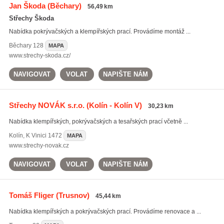
Jan Škoda
(Běchary)
56,49 km
Střechy Škoda
Nabídka pokrývačských a klempířských prací. Provádíme montáž ...
Běchary
128
MAPA
www.strechy-skoda.cz/
NAVIGOVAT
VOLAT
NAPIŠTE NÁM
Střechy NOVÁK s.r.o.
(Kolín - Kolín V)
30,23 km
Nabídka klempířských, pokrývačských a tesařských prací včetně ...
Kolín
,
K Vinici 1472
MAPA
www.strechy-novak.cz
NAVIGOVAT
VOLAT
NAPIŠTE NÁM
Tomáš Fliger
(Trusnov)
45,44 km
Nabídka klempířských a pokrývačských prací. Provádíme renovace a ...