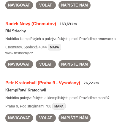
NAVIGOVAT
VOLAT
NAPIŠTE NÁM
Radek Nový
(Chomutov)
163,69 km
RN Střechy
Nabídka klempířských a pokrývačských prací. Provádíme renovace a ...
Chomutov
,
Spořická 4344
MAPA
www.rnstrechy.cz
NAVIGOVAT
VOLAT
NAPIŠTE NÁM
Petr Kratochvíl
(Praha 9 - Vysočany)
76,22 km
Klempířství Kratochvíl
Nabídka pokrývačských a klempířských prací. Provádíme montáž ...
Praha 9
,
Pod strojírnami 708
MAPA
NAVIGOVAT
VOLAT
NAPIŠTE NÁM