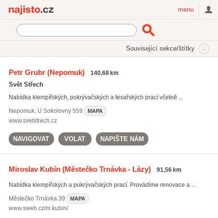
Najisto.cz
menu
SEKCE
ŠTÍTKY
Související sekce/štítky
Najisto.cz
Eternit
Petr Grubr
(Nepomuk)
140,68 km
Eternit
(43)
Svět Střech
Bramac
(534)
Nabídka klempířských, pokrývačských a tesařských prací včetně ...
Tondach
(447)
Nepomuk
,
U Sokolovny 559
MAPA
Všechny související štítky
www.svetstrech.cz
NAVIGOVAT
VOLAT
NAPIŠTE NÁM
Miroslav Kubín
(Městečko Trnávka - Lázy)
91,56 km
Nabídka klempířských a pokrývačských prací. Provádíme renovace a ...
Městečko Trnávka
39
MAPA
www.sweb.cz/m.kubin/