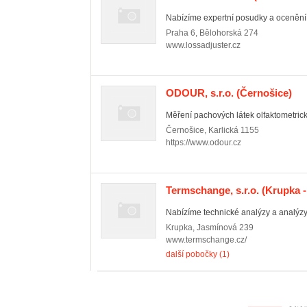
Nabízíme expertní posudky a ocenění 
Praha 6
,
Bělohorská 274
www.lossadjuster.cz
ODOUR, s.r.o.
(Černošice)
Měření pachových látek olfaktometrick
Černošice
,
Karlická 1155
https://www.odour.cz
Termschange, s.r.o.
(Krupka -
Nabízíme technické analýzy a analýzy r
Krupka
,
Jasmínová 239
www.termschange.cz/
další pobočky (1)