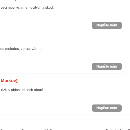
věcí movitých, nemovitých a škod.
Napište nám
ou metodou, zpracování ...
Napište nám
 Maršov)
izik v oblasti hi-tech oborů.
Napište nám