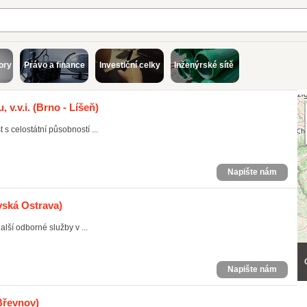
ory
Právo a finance
Investiční celky
Inženýrské sítě
v.v.i.
(Brno - Líšeň)
s celostátní působností ...
Napište nám
vská Ostrava)
lší odborné služby v ...
Napište nám
Břevnov)