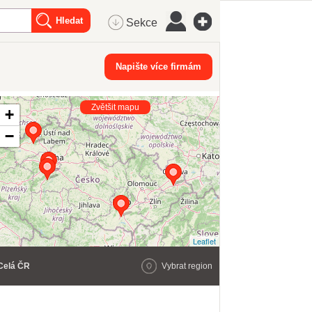
Sekce
Napište více firmám
Zvětšit mapu
+
−
Leaflet
Celá ČR
Vybrat region