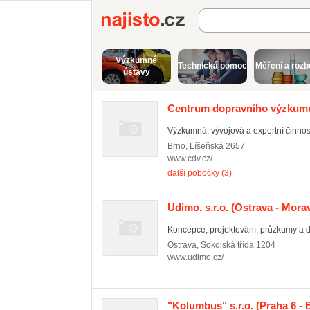
Najisto.cz
Výzkumné
Technická pomoc
Měření a rozb
ústavy
Centrum dopravního výzkumu, 
Výzkumná, vývojová a expertní činnost 
Brno
,
Líšeňská 2657
www.cdv.cz/
další pobočky (3)
Udimo, s.r.o.
(Ostrava - Mora
Koncepce, projektování, průzkumy a da
Ostrava
,
Sokolská třída 1204
www.udimo.cz/
"Kolumbus" s.r.o.
(Praha 6 - 