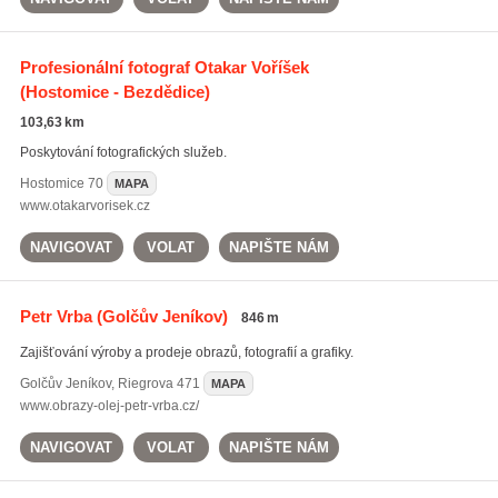
Profesionální fotograf Otakar Voříšek
(Hostomice - Bezdědice)
103,63 km
Poskytování fotografických služeb.
Hostomice
70
MAPA
www.otakarvorisek.cz
NAVIGOVAT
VOLAT
NAPIŠTE NÁM
Petr Vrba
(Golčův Jeníkov)
846 m
Zajišťování výroby a prodeje obrazů, fotografií a grafiky.
Golčův Jeníkov
,
Riegrova 471
MAPA
www.obrazy-olej-petr-vrba.cz/
NAVIGOVAT
VOLAT
NAPIŠTE NÁM