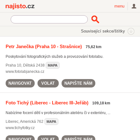
Najisto.cz
menu
SEKCE
ŠTÍTKY
Související sekce/štítky
Najisto.cz
fotografické služby
Petr Janečka
(Praha 10 - Strašnice)
75,62 km
fotografické služby
(1411)
Poskytování fotografických služeb a provozování fotolabu.
svatební fotografie
(938)
portrétní fotografie
(822)
Praha 10
,
Dětská 2438
MAPA
www.fotolabjanecka.cz
Všechny související štítky
NAVIGOVAT
VOLAT
NAPIŠTE NÁM
Foto Tichý
(Liberec - Liberec III-Jeřáb)
109,18 km
Nabízíme focení dětí v profesionálním ateliéru či v exteriéru, ...
Liberec
,
Americká 762
MAPA
www.tichyfotky.cz
NAVIGOVAT
VOLAT
NAPIŠTE NÁM