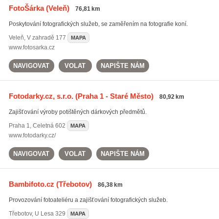
FotoŠárka
(Veleň)
76,81 km
Poskytování fotografických služeb, se zaměřením na fotografie koní.
Veleň
,
V zahradě 177
MAPA
www.fotosarka.cz
NAVIGOVAT
VOLAT
NAPIŠTE NÁM
Fotodarky.cz, s.r.o.
(Praha 1 - Staré Město)
80,92 km
Zajišťování výroby potištěných dárkových předmětů.
Praha 1
,
Celetná 602
MAPA
www.fotodarky.cz/
NAVIGOVAT
VOLAT
NAPIŠTE NÁM
Bambifoto.cz
(Třebotov)
86,38 km
Provozování fotoateliéru a zajišťování fotografických služeb.
Třebotov
,
U Lesa 329
MAPA