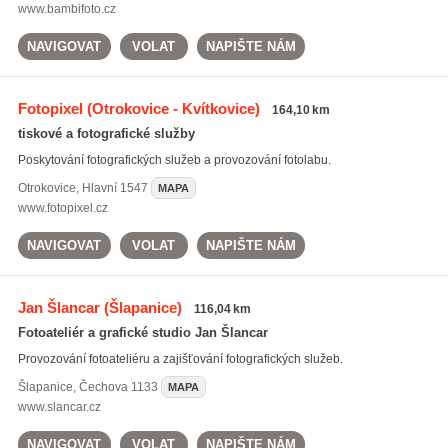
www.bambifoto.cz
NAVIGOVAT
VOLAT
NAPIŠTE NÁM
Fotopixel
(Otrokovice - Kvítkovice)
164,10 km
tiskové a fotografické služby
Poskytování fotografických služeb a provozování fotolabu.
Otrokovice
,
Hlavní 1547
MAPA
www.fotopixel.cz
NAVIGOVAT
VOLAT
NAPIŠTE NÁM
Jan Šlancar
(Šlapanice)
116,04 km
Fotoateliér a grafické studio Jan Šlancar
Provozování fotoateliéru a zajišťování fotografických služeb.
Šlapanice
,
Čechova 1133
MAPA
www.slancar.cz
NAVIGOVAT
VOLAT
NAPIŠTE NÁM