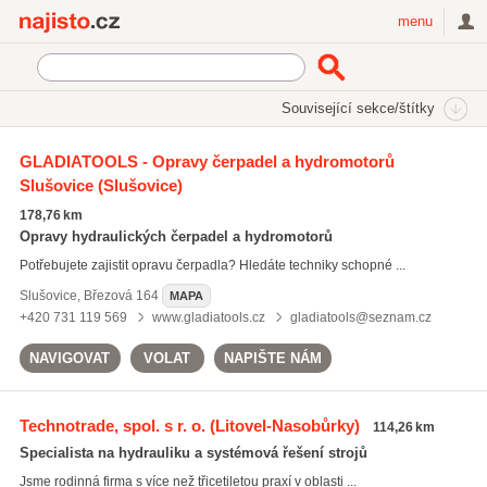
Najisto.cz
menu
SEKCE
ŠTÍTKY
Související sekce/štítky
Najisto.cz
hydromotory
GLADIATOOLS - Opravy čerpadel a hydromotorů
Slušovice
(Slušovice)
hydromotory
(3)
prodej čerpadel
(43)
178,76 km
ventily
(171)
Opravy hydraulických čerpadel a hydromotorů
Potřebujete zajistit opravu čerpadla? Hledáte techniky schopné ...
Všechny související štítky
Slušovice
,
Březová 164
MAPA
+420 731 119 569
www.gladiatools.cz
gladiatools@seznam.cz
NAVIGOVAT
VOLAT
NAPIŠTE NÁM
Technotrade, spol. s r. o.
(Litovel-Nasobůrky)
114,26 km
Specialista na hydrauliku a systémová řešení strojů
Jsme rodinná firma s více než třicetiletou praxí v oblasti ...