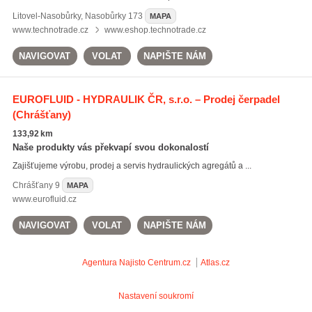
Litovel-Nasobůrky
,
Nasobůrky 173
MAPA
www.technotrade.cz
www.eshop.technotrade.cz
NAVIGOVAT
VOLAT
NAPIŠTE NÁM
EUROFLUID - HYDRAULIK ČR, s.r.o. – Prodej čerpadel
(Chrášťany)
133,92 km
Naše produkty vás překvapí svou dokonalostí
Zajišťujeme výrobu, prodej a servis hydraulických agregátů a ...
Chrášťany
9
MAPA
www.eurofluid.cz
NAVIGOVAT
VOLAT
NAPIŠTE NÁM
Agentura Najisto
Centrum.cz
Atlas.cz
Nastavení soukromí