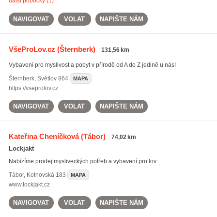
další pobočky (1)
NAVIGOVAT
VOLAT
NAPIŠTE NÁM
VšeProLov.cz
(Šternberk)
131,56 km
Vybavení pro myslivost a pobyt v přírodě od A do Z jedině u nás!
Šternberk
,
Světlov 864
MAPA
https://vseprolov.cz
NAVIGOVAT
VOLAT
NAPIŠTE NÁM
Kateřina Cheníčková
(Tábor)
74,02 km
Lockjakt
Nabízíme prodej mysliveckých potřeb a vybavení pro lov.
Tábor
,
Kotnovská 183
MAPA
www.lockjakt.cz
NAVIGOVAT
VOLAT
NAPIŠTE NÁM