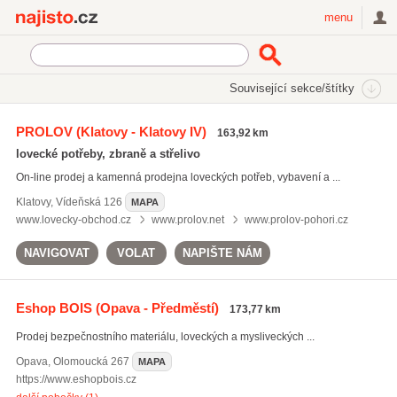
Najisto.cz
menu
SEKCE
ŠTÍTKY
Související sekce/štítky
Najisto.cz
lovecké oděvy
PROLOV
(Klatovy - Klatovy IV)
163,92 km
lovecké oděvy
(30)
lovecké potřeby, zbraně a střelivo
myslivecké oblečení
(39)
On-line prodej a kamenná prodejna loveckých potřeb, vybavení a ...
lovecké zbraně
(83)
Klatovy
,
Vídeňská 126
MAPA
Všechny související štítky
www.lovecky-obchod.cz
www.prolov.net
www.prolov-pohori.cz
NAVIGOVAT
VOLAT
NAPIŠTE NÁM
Eshop BOIS
(Opava - Předměstí)
173,77 km
Prodej bezpečnostního materiálu, loveckých a mysliveckých ...
Opava
,
Olomoucká 267
MAPA
https://www.eshopbois.cz