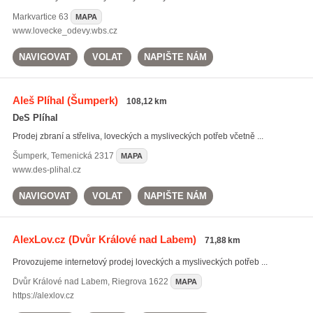
Markvartice
63
MAPA
www.lovecke_odevy.wbs.cz
NAVIGOVAT
VOLAT
NAPIŠTE NÁM
Aleš Plíhal
(Šumperk)
108,12 km
DeS Plíhal
Prodej zbraní a střeliva, loveckých a mysliveckých potřeb včetně ...
Šumperk
,
Temenická 2317
MAPA
www.des-plihal.cz
NAVIGOVAT
VOLAT
NAPIŠTE NÁM
AlexLov.cz
(Dvůr Králové nad Labem)
71,88 km
Provozujeme internetový prodej loveckých a mysliveckých potřeb ...
Dvůr Králové nad Labem
,
Riegrova 1622
MAPA
https://alexlov.cz