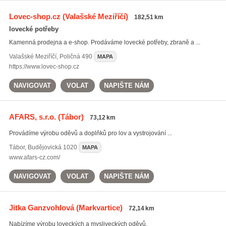
Lovec-shop.cz
(Valašské Meziříčí)
182,51 km
lovecké potřeby
Kamenná prodejna a e-shop. Prodáváme lovecké potřeby, zbraně a ...
Valašské Meziříčí
,
Poličná 490
MAPA
https://www.lovec-shop.cz
NAVIGOVAT
VOLAT
NAPIŠTE NÁM
AFARS, s.r.o.
(Tábor)
73,12 km
Provádíme výrobu oděvů a doplňků pro lov a vystrojování ...
Tábor
,
Budějovická 1020
MAPA
www.afars-cz.com/
NAVIGOVAT
VOLAT
NAPIŠTE NÁM
Jitka Ganzvohlová
(Markvartice)
72,14 km
Nabízíme výrobu loveckých a mysliveckých oděvů.