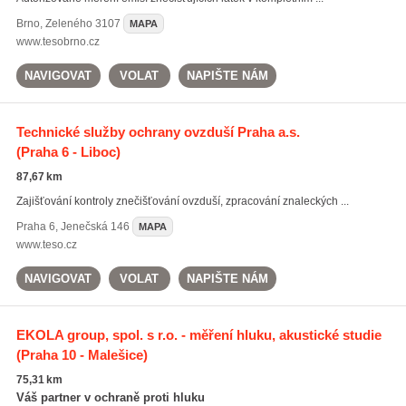
Brno
,
Zeleného 3107
MAPA
www.tesobrno.cz
NAVIGOVAT
VOLAT
NAPIŠTE NÁM
Technické služby ochrany ovzduší Praha a.s.
(Praha 6 - Liboc)
87,67 km
Zajišťování kontroly znečišťování ovzduší, zpracování znaleckých ...
Praha 6
,
Jenečská 146
MAPA
www.teso.cz
NAVIGOVAT
VOLAT
NAPIŠTE NÁM
EKOLA group, spol. s r.o. - měření hluku, akustické studie
(Praha 10 - Malešice)
75,31 km
Váš partner v ochraně proti hluku