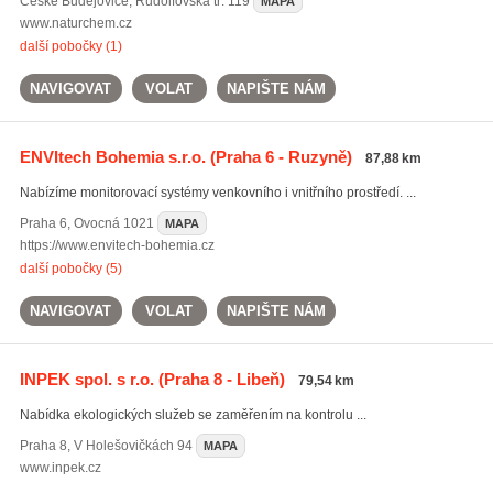
České Budějovice
,
Rudolfovská tř. 119
MAPA
www.naturchem.cz
další pobočky (1)
NAVIGOVAT
VOLAT
NAPIŠTE NÁM
ENVItech Bohemia s.r.o.
(Praha 6 - Ruzyně)
87,88 km
Nabízíme monitorovací systémy venkovního i vnitřního prostředí. ...
Praha 6
,
Ovocná 1021
MAPA
https://www.envitech-bohemia.cz
další pobočky (5)
NAVIGOVAT
VOLAT
NAPIŠTE NÁM
INPEK spol. s r.o.
(Praha 8 - Libeň)
79,54 km
Nabídka ekologických služeb se zaměřením na kontrolu ...
Praha 8
,
V Holešovičkách 94
MAPA
www.inpek.cz