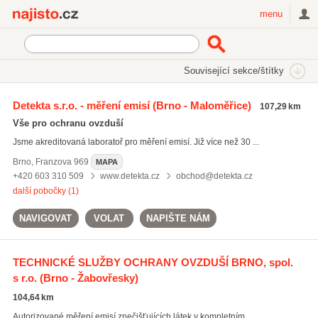
Najisto.cz
menu
SEKCE
ŠTÍTKY
Související sekce/štítky
Najisto.cz
měření imisí
Detekta s.r.o. - měření emisí
(Brno - Maloměřice)
107,29 km
měření imisí
(21)
Vše pro ochranu ovzduší
měření hluku
(118)
Jsme akreditovaná laboratoř pro měření emisí. Již více než 30 ...
akustické studie
(30)
Brno
,
Franzova 969
MAPA
Všechny související štítky
+420 603 310 509
www.detekta.cz
obchod@detekta.cz
další pobočky (1)
NAVIGOVAT
VOLAT
NAPIŠTE NÁM
TECHNICKÉ SLUŽBY OCHRANY OVZDUŠÍ BRNO, spol.
s r.o.
(Brno - Žabovřesky)
104,64 km
Autorizované měření emisí znečišťujících látek v kompletním ...