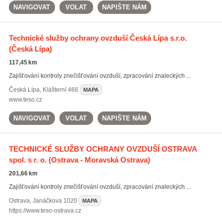
NAVIGOVAT
VOLAT
NAPIŠTE NÁM
Technické služby ochrany ovzduší Česká Lípa s.r.o.
(Česká Lípa)
117,45 km
Zajišťování kontroly znečišťování ovzduší, zpracování znaleckých ...
Česká Lípa
,
Klášterní 466
MAPA
www.teso.cz
NAVIGOVAT
VOLAT
NAPIŠTE NÁM
TECHNICKÉ SLUŽBY OCHRANY OVZDUŠÍ OSTRAVA
spol. s r. o.
(Ostrava - Moravská Ostrava)
201,66 km
Zajišťování kontroly znečišťování ovzduší, zpracování znaleckých ...
Ostrava
,
Janáčkova 1020
MAPA
https://www.teso-ostrava.cz