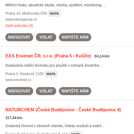
Měření hluku, akustické studie, návrhy, opatření, monitoring, ...
Praha 10
,
Mistrovská 558
MAPA
www.ekolagroup.cz
další pobočky (4)
NAVIGOVAT
VOLAT
NAPIŠTE NÁM
EAS Envimet ČR, s.r.o.
(Praha 5 - Košíře)
84,14 km
Dodáváme měřící techniku pro použití v ochraně životního ...
Praha 5
,
Naskové 1100
MAPA
www.envimet.cz
NAVIGOVAT
VOLAT
NAPIŠTE NÁM
NATURCHEM
(České Budějovice - České Budějovice 4)
117,44 km
Znalecká činnost v oborech chemie, čistota ovzduší a vodní ...