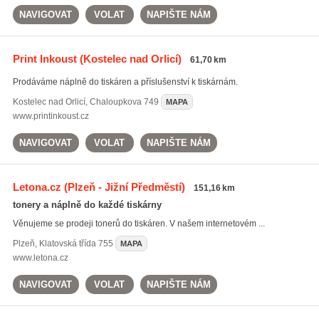
NAVIGOVAT
VOLAT
NAPIŠTE NÁM
Print Inkoust
(Kostelec nad Orlicí)
61,70 km
Prodáváme náplně do tiskáren a příslušenství k tiskárnám.
Kostelec nad Orlicí
,
Chaloupkova 749
MAPA
www.printinkoust.cz
NAVIGOVAT
VOLAT
NAPIŠTE NÁM
Letona.cz
(Plzeň - Jižní Předměstí)
151,16 km
tonery a náplně do každé tiskárny
Věnujeme se prodeji tonerů do tiskáren. V našem internetovém ...
Plzeň
,
Klatovská třída 755
MAPA
www.letona.cz
NAVIGOVAT
VOLAT
NAPIŠTE NÁM