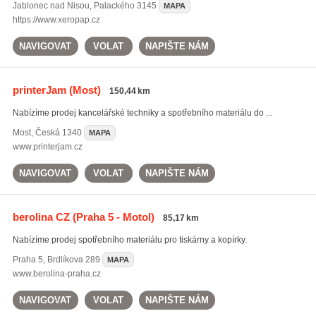
Jablonec nad Nisou
,
Palackého 3145
MAPA
https://www.xeropap.cz
NAVIGOVAT
VOLAT
NAPIŠTE NÁM
printerJam
(Most)
150,44 km
Nabízíme prodej kancelářské techniky a spotřebního materiálu do ...
Most
,
Česká 1340
MAPA
www.printerjam.cz
NAVIGOVAT
VOLAT
NAPIŠTE NÁM
berolina CZ
(Praha 5 - Motol)
85,17 km
Nabízíme prodej spotřebního materiálu pro tiskárny a kopírky.
Praha 5
,
Brdlíkova 289
MAPA
www.berolina-praha.cz
NAVIGOVAT
VOLAT
NAPIŠTE NÁM