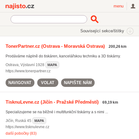
Najisto.cz
menu
SEKCE
ŠTÍTKY
Související sekce/štítky
Najisto.cz
náplně do tiskáren Brother
TonerPartner.cz
(Ostrava - Moravská Ostrava)
200,26 km
náplně do tiskáren Brother
(101)
Prodáváme náplně do tiskáren, kancelářskou techniku a 3D tiskárny.
náplně do tiskáren Canon
(112)
náplně do tiskáren Epson
(100)
Ostrava
,
Výstavní 1928
MAPA
https://www.tonerpartner.cz
Všechny související štítky
NAVIGOVAT
VOLAT
NAPIŠTE NÁM
TisknuLevne.cz
(Jičín - Pražské Předměstí)
69,19 km
Specializujeme se na běžné i multifunkční tiskárny a s nimi ...
Jičín
,
Ruská 45
MAPA
https://www.tisknulevne.cz
další pobočky (83)