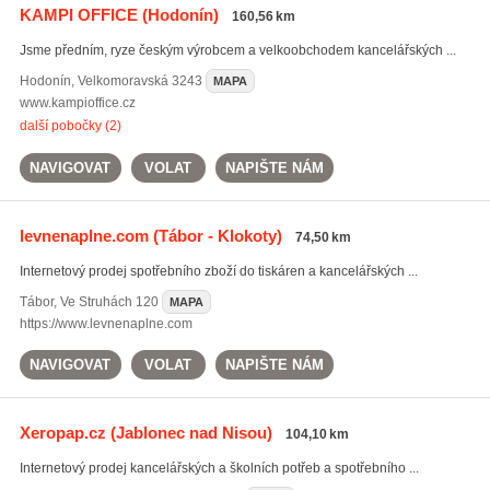
KAMPI OFFICE
(Hodonín)
160,56 km
Jsme předním, ryze českým výrobcem a velkoobchodem kancelářských ...
Hodonín
,
Velkomoravská 3243
MAPA
www.kampioffice.cz
další pobočky (2)
NAVIGOVAT
VOLAT
NAPIŠTE NÁM
levnenaplne.com
(Tábor - Klokoty)
74,50 km
Internetový prodej spotřebního zboží do tiskáren a kancelářských ...
Tábor
,
Ve Struhách 120
MAPA
https://www.levnenaplne.com
NAVIGOVAT
VOLAT
NAPIŠTE NÁM
Xeropap.cz
(Jablonec nad Nisou)
104,10 km
Internetový prodej kancelářských a školních potřeb a spotřebního ...