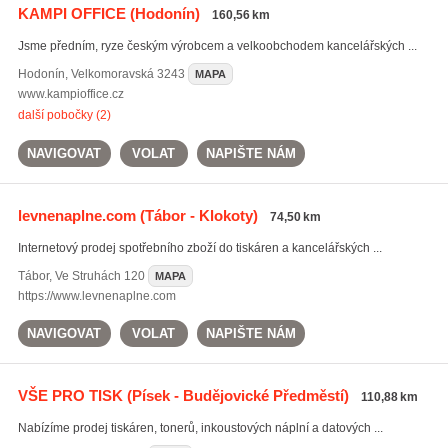
KAMPI OFFICE
(Hodonín)
160,56 km
Jsme předním, ryze českým výrobcem a velkoobchodem kancelářských ...
Hodonín
,
Velkomoravská 3243
MAPA
www.kampioffice.cz
další pobočky (2)
NAVIGOVAT
VOLAT
NAPIŠTE NÁM
levnenaplne.com
(Tábor - Klokoty)
74,50 km
Internetový prodej spotřebního zboží do tiskáren a kancelářských ...
Tábor
,
Ve Struhách 120
MAPA
https://www.levnenaplne.com
NAVIGOVAT
VOLAT
NAPIŠTE NÁM
VŠE PRO TISK
(Písek - Budějovické Předměstí)
110,88 km
Nabízíme prodej tiskáren, tonerů, inkoustových náplní a datových ...