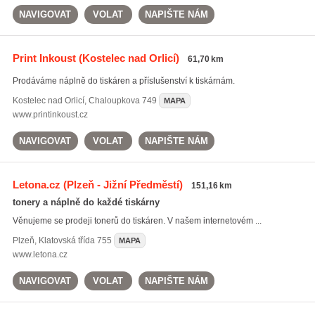
NAVIGOVAT
VOLAT
NAPIŠTE NÁM
Print Inkoust
(Kostelec nad Orlicí)
61,70 km
Prodáváme náplně do tiskáren a příslušenství k tiskárnám.
Kostelec nad Orlicí
,
Chaloupkova 749
MAPA
www.printinkoust.cz
NAVIGOVAT
VOLAT
NAPIŠTE NÁM
Letona.cz
(Plzeň - Jižní Předměstí)
151,16 km
tonery a náplně do každé tiskárny
Věnujeme se prodeji tonerů do tiskáren. V našem internetovém ...
Plzeň
,
Klatovská třída 755
MAPA
www.letona.cz
NAVIGOVAT
VOLAT
NAPIŠTE NÁM