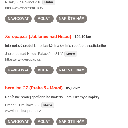
Písek
,
Budějovická 416
MAPA
https://www.vseprotisk.cz
NAVIGOVAT
VOLAT
NAPIŠTE NÁM
Xeropap.cz
(Jablonec nad Nisou)
104,10 km
Internetový prodej kancelářských a školních potřeb a spotřebního ...
Jablonec nad Nisou
,
Palackého 3145
MAPA
https://www.xeropap.cz
NAVIGOVAT
VOLAT
NAPIŠTE NÁM
berolina CZ
(Praha 5 - Motol)
85,17 km
Nabízíme prodej spotřebního materiálu pro tiskárny a kopírky.
Praha 5
,
Brdlíkova 289
MAPA
www.berolina-praha.cz
NAVIGOVAT
VOLAT
NAPIŠTE NÁM