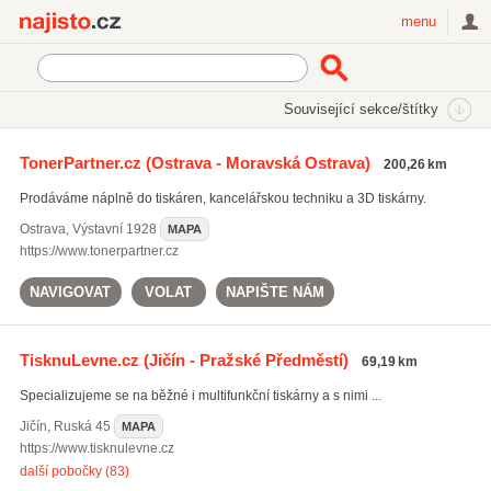
Najisto.cz
menu
SEKCE
ŠTÍTKY
Související sekce/štítky
Najisto.cz
náplně do tiskáren Epson
TonerPartner.cz
(Ostrava - Moravská Ostrava)
200,26 km
náplně do tiskáren Canon
(112)
Prodáváme náplně do tiskáren, kancelářskou techniku a 3D tiskárny.
náplně do tiskáren Epson
(100)
náplně do tiskáren Brother
(101)
Ostrava
,
Výstavní 1928
MAPA
https://www.tonerpartner.cz
Všechny související štítky
NAVIGOVAT
VOLAT
NAPIŠTE NÁM
TisknuLevne.cz
(Jičín - Pražské Předměstí)
69,19 km
Specializujeme se na běžné i multifunkční tiskárny a s nimi ...
Jičín
,
Ruská 45
MAPA
https://www.tisknulevne.cz
další pobočky (83)