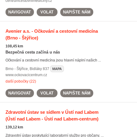
centrumcestovnimediciny.cz
NAVIGOVAT
VOLAT
NAPIŠTE NÁM
Avenier a.s. - Očkování a cestovní medicína
(Brno - Štýřice)
108,45 km
Bezpečná cesta začíná u nás
Očkování a cestovní medicína jsou hlavní náplní našich ...
Brno - Štýřice
,
Bidláky 837
MAPA
www.ockovacicentrum.cz
další pobočky (22)
NAVIGOVAT
VOLAT
NAPIŠTE NÁM
Zdravotní ústav se sídlem v Ústí nad Labem
(Ústí nad Labem - Ústí nad Labem-centrum)
139,12 km
Zdravotní ústav poskytující laboratorní služby pro občany, ...