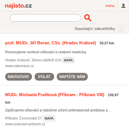
Najisto.cz
menu
SEKCE
ŠTÍTKY
Související sekce/štítky
Najisto.cz
očkování proti žluté zimnici
prof. MUDr. Jiří Beran, CSc.
(Hradec Králové)
50,57 km
cestovní očkování
(98)
Provozujeme centrum očkování a cestovní medicíny.
očkování proti žluté zimnici
(34)
očkovací centra
(38)
Hradec Králové
,
Tylovo nábřeží 418
MAPA
www.vakcinace.cz
Všechny související štítky
NAVIGOVAT
VOLAT
NAPIŠTE NÁM
MUDr. Michaela Fraňková
(Příbram - Příbram VIII)
106,97
km
Zajišťujeme očkování a nabízíme určení antimalarické profylaxe a ...
Příbram
,
Čechovská 57
MAPA
www.ockovani-pribram.cz