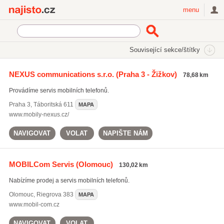
Najisto.cz
menu
SEKCE
ŠTÍTKY
Související sekce/štítky
Najisto.cz
odblokování mobilů
NEXUS communications s.r.o.
(Praha 3 - Žižkov)
78,68 km
odblokování mobilů
(62)
Provádíme servis mobilních telefonů.
opravy mobilních telefonů
(189)
baterie do mobilu
(154)
Praha 3
,
Táboritská 611
MAPA
www.mobily-nexus.cz/
Všechny související štítky
NAVIGOVAT
VOLAT
NAPIŠTE NÁM
MOBILCom Servis
(Olomouc)
130,02 km
Nabízíme prodej a servis mobilních telefonů.
Olomouc
,
Riegrova 383
MAPA
www.mobil-com.cz
NAVIGOVAT
VOLAT