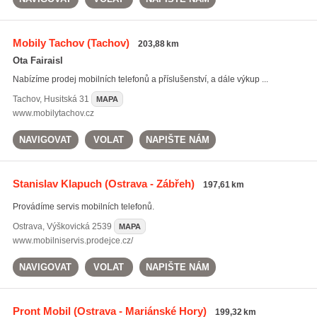
Mobily Tachov
(Tachov)
203,88 km
Ota Fairaisl
Nabízíme prodej mobilních telefonů a příslušenství, a dále výkup ...
Tachov
,
Husitská 31
MAPA
www.mobilytachov.cz
NAVIGOVAT
VOLAT
NAPIŠTE NÁM
Stanislav Klapuch
(Ostrava - Zábřeh)
197,61 km
Provádíme servis mobilních telefonů.
Ostrava
,
Výškovická 2539
MAPA
www.mobilniservis.prodejce.cz/
NAVIGOVAT
VOLAT
NAPIŠTE NÁM
Pront Mobil
(Ostrava - Mariánské Hory)
199,32 km