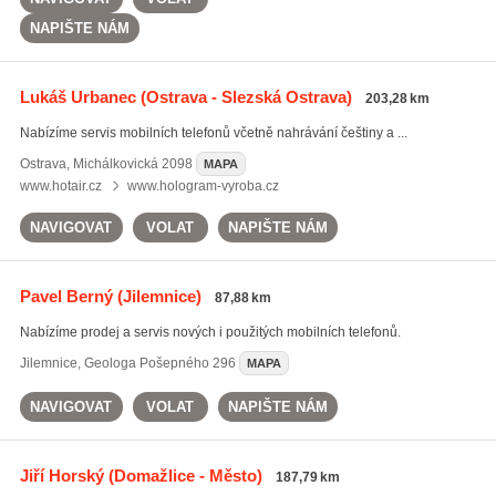
NAPIŠTE NÁM
Lukáš Urbanec
(Ostrava - Slezská Ostrava)
203,28 km
Nabízíme servis mobilních telefonů včetně nahrávání češtiny a ...
Ostrava
,
Michálkovická 2098
MAPA
www.hotair.cz
www.hologram-vyroba.cz
NAVIGOVAT
VOLAT
NAPIŠTE NÁM
Pavel Berný
(Jilemnice)
87,88 km
Nabízíme prodej a servis nových i použitých mobilních telefonů.
Jilemnice
,
Geologa Pošepného 296
MAPA
NAVIGOVAT
VOLAT
NAPIŠTE NÁM
Jiří Horský
(Domažlice - Město)
187,79 km