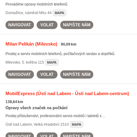
Provádíme opravy mobilních telefonů.
Domažlice
,
náměstí Míru 44
MAPA
NAVIGOVAT
VOLAT
NAPIŠTE NÁM
Milan Pelikán
(Milevsko)
90,09 km
Prodej a servis mobilních telefonů, počítačových sestav a doplňků.
Milevsko
,
5. května 115
MAPA
NAVIGOVAT
VOLAT
NAPIŠTE NÁM
MobilExpress
(Ústí nad Labem - Ústí nad Labem-centrum)
138,64 km
Opravy všech značek na počkání
Prodej příslušenství, profesionální servis mobilů i tabletů s ...
Ústí nad Labem
,
Velká Hradební 1510
MAPA
NAVIGOVAT
VOLAT
NAPIŠTE NÁM