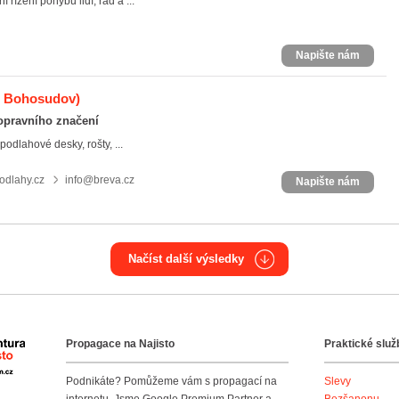
řízení pohybu lidí, řad a ...
Napište nám
- Bohosudov)
opravního značení
dlahové desky, rošty, ...
dlahy.cz
info@breva.cz
Napište nám
Načíst další výsledky
Propagace na Najisto
Praktické služ
Agentura Najisto
Podnikáte? Pomůžeme vám s propagací na
Slevy