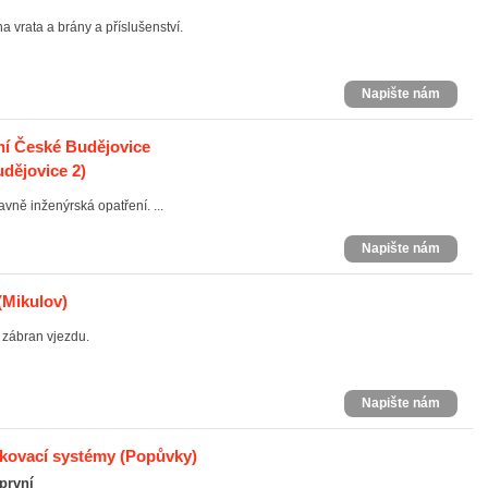
 vrata a brány a příslušenství.
Napište nám
ní České Budějovice
dějovice 2)
ně inženýrská opatření. ...
Napište nám
(Mikulov)
 zábran vjezdu.
Napište nám
rkovací systémy
(Popůvky)
 první