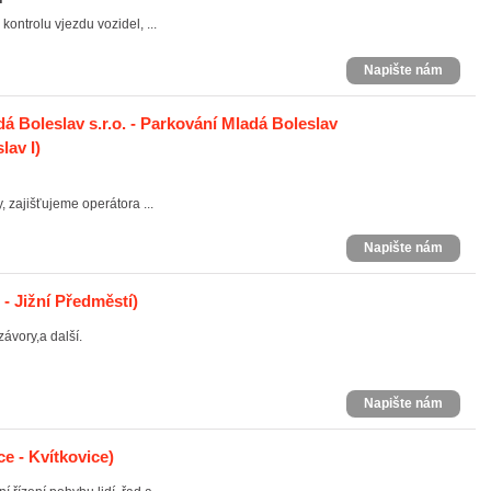
kontrolu vjezdu vozidel, ...
Napište nám
 Boleslav s.r.o. - Parkování Mladá Boleslav
lav I)
zajišťujeme operátora ...
Napište nám
 - Jižní Předměstí)
ávory,a další.
Napište nám
e - Kvítkovice)