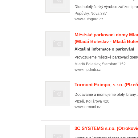
Dlouholetý český výrobce zařízení pro 
Popůvky
,
Nová 387
www.autogard.cz
Městské parkovací domy Mladá
(Mladá Boleslav - Mladá Boles
Aktuální informace o parkování
Provozujeme městské parkovací domy, 
Mladá Boleslav
,
Starofarní 152
www.mpdmb.cz
Tormont Eximpo, s.r.o.
(Plzeň
Dodáváme a montujeme ploty, brány, z
Plzeň
,
Kollárova 420
www.tormont.cz
3C SYSTEMS s.r.o.
(Otrokovic