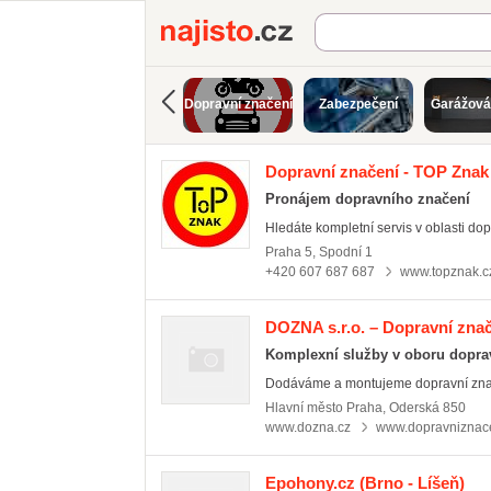
Najisto.cz
Dopravní značení
Zabezpečení
Garážová
Dopravní značení - TOP Znak
Pronájem dopravního značení
Hledáte kompletní servis v oblasti dop
Praha 5
,
Spodní 1
+420 607 687 687
www.topznak.c
DOZNA s.r.o. – Dopravní zna
Komplexní služby v oboru dopra
Dodáváme a montujeme dopravní znače
Hlavní město Praha
,
Oderská 850
www.dozna.cz
www.dopravniznac
Epohony.cz
(Brno - Líšeň)