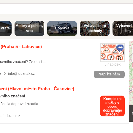
Motory a pohony
Vybavení pro
Vybavení 
 vrata
Doprava
vrat
obchody
dílny
(Praha 5 - Lahovice)
ravního značení? Zvolte si ...
5 nabídek
z
info@topznak.cz
Napište nám
čení
(Hlavní město Praha - Čakovice)
vního značení
Komplexní
služby v
ní a dopravní zrcadla. ...
oboru
dopravního
značení.
eni-dozna.cz