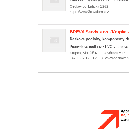
Komplexní systémy zábran pro efektivní 
Otrokovice
,
Lidická 1262
https://www.3csystems.cz
BREVA Servis s.r.o.
(Krupka 
Deskové podlahy, komponenty d
Průmyslové podlahy z PVC, zátěžové po
Krupka
,
Sídliště Nad plovárnou 512
+420 602 179 179
www.deskovepo