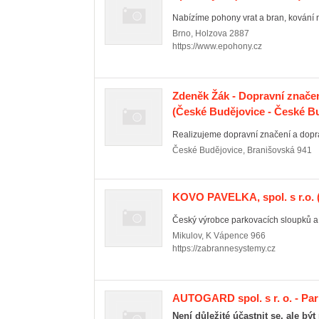
Nabízíme pohony vrat a bran, kování na
Brno
,
Holzova 2887
https://www.epohony.cz
Zdeněk Žák - Dopravní znače
(České Budějovice - České Bu
Realizujeme dopravní značení a doprav
České Budějovice
,
Branišovská 941
KOVO PAVELKA, spol. s r.o.
Český výrobce parkovacích sloupků a
Mikulov
,
K Vápence 966
https://zabrannesystemy.cz
AUTOGARD spol. s r. o. - Pa
Není důležité účastnit se, ale být