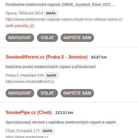
Prodáváme elektronické cigarety (SMOK, Joyetech, Eleaf, IJOY, ...
Opava
,
Těšínská 2914
MAPA
https://www.elektronicke-cigarety-naplne-liquid-brno-ostrava-opava.cz
další pobočky (2)
NAVIGOVAT
VOLAT
NAPIŠTE NÁM
Smokedifferent.cz
(Praha 5 - Jinonice)
84,97 km
Nabízíme prodej elektronických cigaret a příslušenství.
Praha 5
,
Pekařská 635
MAPA
https://www.smokedifferent.cz
NAVIGOVAT
VOLAT
NAPIŠTE NÁM
SmokePipe.cz
(Cheb)
223,51 km
Specializovaný obchod s nabídkou elektronických cigaret a náplní.
Cheb
,
Evropská 175
MAPA
https://www.smokepipe.cz