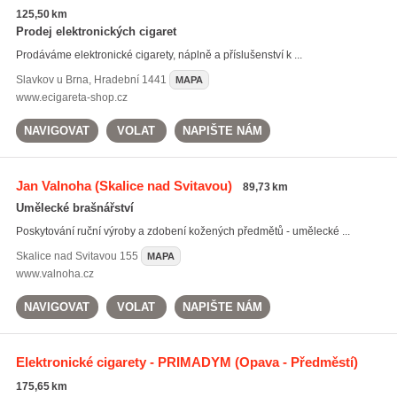
125,50 km
Prodej elektronických cigaret
Prodáváme elektronické cigarety, náplně a příslušenství k ...
Slavkov u Brna
,
Hradební 1441
MAPA
www.ecigareta-shop.cz
NAVIGOVAT
VOLAT
NAPIŠTE NÁM
Jan Valnoha
(Skalice nad Svitavou)
89,73 km
Umělecké brašnářství
Poskytování ruční výroby a zdobení kožených předmětů - umělecké ...
Skalice nad Svitavou
155
MAPA
www.valnoha.cz
NAVIGOVAT
VOLAT
NAPIŠTE NÁM
Elektronické cigarety - PRIMADYM
(Opava - Předměstí)
175,65 km