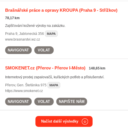
Brašnářské práce a opravy KROUPA
(Praha 9 - Střížkov)
78,17 km
Zajišťování kožené výroby na zakázku.
Praha 9
,
Jablonecká 356
MAPA
www.brasnarstvi.wz.cz
NAVIGOVAT
VOLAT
SMOKENET.cz
(Přerov - Přerov I-Město)
148,65 km
Internetový prodej zapalovačů, kuřáckých potřeb a příslušenství.
Přerov
,
Gen. Štefánika 975
MAPA
https://www.smokenet.cz
NAVIGOVAT
VOLAT
NAPIŠTE NÁM
Načíst další výsledky