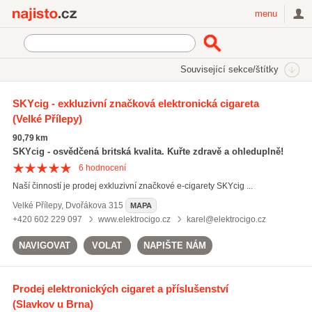
Najisto.cz
menu
SEKCE
ŠTÍTKY
Související sekce/štítky
Najisto.cz
pouzdra na cigarety
SKYcig - exkluzivní značková elektronická cigareta
(Velké Přílepy)
pouzdra na cigarety
(22)
e-liquidy
(85)
90,79 km
kuřácké potřeby
(493)
SKYcig - osvědčená britská kvalita. Kuřte zdravě a ohleduplně!
6
hodnocení
Všechny související štítky
Naší činností je prodej exkluzivní značkové e-cigarety SKYcig ...
Velké Přílepy
,
Dvořákova 315
MAPA
+420 602 229 097
www.elektrocigo.cz
karel@elektrocigo.cz
NAVIGOVAT
VOLAT
NAPIŠTE NÁM
Prodej elektronických cigaret a příslušenství
(Slavkov u Brna)