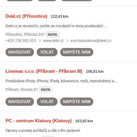
Dekl.cz
(Přísnotice)
122,43 km
Dekl.cz je revoluční, rychle se rozvíjející e-shop prodávající ...
Přísnotice
,
Přibická 247
MAPA
+420 728 382 015
www.dekl.cz
eva.babuskova@dekl.cz
NAVIGOVAT
VOLAT
NAPIŠTE NÁM
Livemac s.r.o.
(Příbram - Příbram III)
106,01 km
Prodáváme iPody, iPhony, iPady, klávesnice, myši, reproduktory a ...
Příbram
,
Dlouhá 97
MAPA
NAVIGOVAT
VOLAT
NAPIŠTE NÁM
PC - centrum Klatovy
(Klatovy)
163,92 km
Opravy a prodej počítačů a vše s tím spojené.