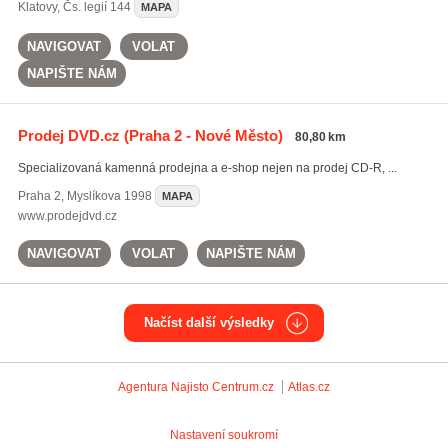
Klatovy
,
Čs. legií 144
MAPA
NAVIGOVAT
VOLAT
NAPIŠTE NÁM
Prodej DVD.cz
(Praha 2 - Nové Město)
80,80 km
Specializovaná kamenná prodejna a e-shop nejen na prodej CD-R, ...
Praha 2
,
Myslíkova 1998
MAPA
www.prodejdvd.cz
NAVIGOVAT
VOLAT
NAPIŠTE NÁM
Načíst další výsledky
Agentura Najisto
Centrum.cz
Atlas.cz
Nastavení soukromí