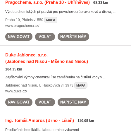
Pragochema, s.r.o.
(Praha 10 - Uhříněves)
68,33 km
Výroba chemických přípravků pro povrchovou úpravu kovů a dřeva, ...
Praha 10
,
Přátelství 550
MAPA
www.pragochema.cz/
NAVIGOVAT
VOLAT
NAPIŠTE NÁM
Duke Jablonec, s.r.o.
(Jablonec nad Nisou - Mšeno nad Nisou)
104,35 km
Zajišťování výroby chemikálií se zaměřením na čistění vody v ...
Jablonec nad Nisou
,
U Háskových vil 3973
MAPA
www.duke.cz/
NAVIGOVAT
VOLAT
NAPIŠTE NÁM
Ing. Tomáš Ambros
(Brno - Líšeň)
110,05 km
Prodávání chemikálií a laboratorního vybavení.