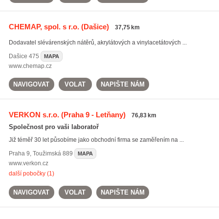
CHEMAP, spol. s r.o.
(Dašice)
37,75 km
Dodavatel slévárenských nátěrů, akrylátových a vinylacetátových ...
Dašice
475
MAPA
www.chemap.cz
NAVIGOVAT
VOLAT
NAPIŠTE NÁM
VERKON s.r.o.
(Praha 9 - Letňany)
76,83 km
Společnost pro vaši laboratoř
Již téměř 30 let působíme jako obchodní firma se zaměřením na ...
Praha 9
,
Toužimská 889
MAPA
www.verkon.cz
další pobočky (1)
NAVIGOVAT
VOLAT
NAPIŠTE NÁM