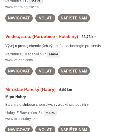
Pardubice
112
MAPA
www.chemlogistic.cz/
NAVIGOVAT
VOLAT
NAPIŠTE NÁM
Veidec, s.r.o.
(Pardubice - Polabiny)
33,73 km
Vývoj a prodej chemických výrobků a technologie pro servis, ...
Pardubice
,
Hradecká 537
MAPA
www.veidec.com/
NAVIGOVAT
VOLAT
NAPIŠTE NÁM
Miroslav Panský
(Habry)
6,80 km
Mipa Habry
Balení a distribuce chemických výrobků pro použití v ...
Habry
,
Žižkovo nám. 64
MAPA
www.mipahabry.cz
NAVIGOVAT
VOLAT
NAPIŠTE NÁM