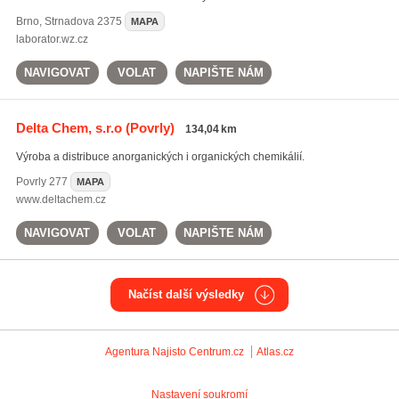
Brno
,
Strnadova 2375
MAPA
laborator.wz.cz
NAVIGOVAT
VOLAT
NAPIŠTE NÁM
Delta Chem, s.r.o
(Povrly)
134,04 km
Výroba a distribuce anorganických i organických chemikálií.
Povrly
277
MAPA
www.deltachem.cz
NAVIGOVAT
VOLAT
NAPIŠTE NÁM
Načíst další výsledky
Agentura Najisto
Centrum.cz
Atlas.cz
Nastavení soukromí