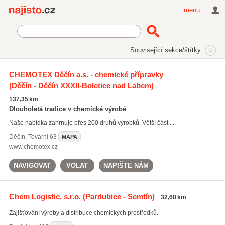
Najisto.cz
menu
SEKCE
ŠTÍTKY
Související sekce/štítky
Najisto.cz
prodej chemikálií
CHEMOTEX Děčín a.s. - chemické přípravky
(Děčín - Děčín XXXII-Boletice nad Labem)
prodej chemikálií
(165)
kyseliny
(25)
137,35 km
agrochemikálie
(16)
Dlouholetá tradice v chemické výrobě
Naše nabídka zahrnuje přes 200 druhů výrobků. Větší část ...
Všechny související štítky
Děčín
,
Tovární 63
MAPA
www.chemotex.cz
NAVIGOVAT
VOLAT
NAPIŠTE NÁM
Chem Logistic, s.r.o.
(Pardubice - Semtín)
32,68 km
Zajišťování výroby a distribuce chemických prostředků.