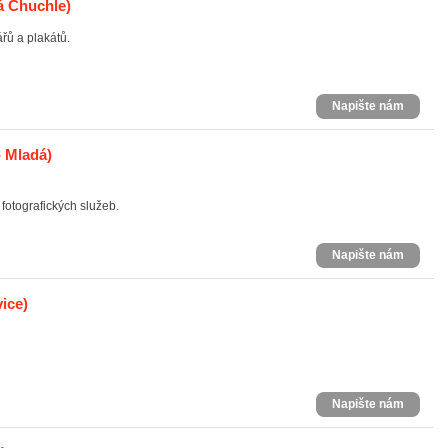
á Chuchle)
řů a plakátů.
Napište nám
- Mladá)
 fotografických služeb.
Napište nám
ice)
Napište nám