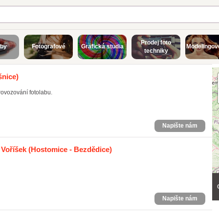
Prodej foto
aby
Fotografové
Grafická studia
Modelingové
techniky
šnice)
rovozování fotolabu.
Napište nám
 Voříšek
(Hostomice - Bezdědice)
Napište nám