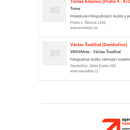
Tomáš Adamov
(Praha 4 - Krč
Toma
Poskytování fotografických služeb a p
Praha 4
,
Štúrova 1282
www.tomafoto.cz/
Václav Švaňhal
(Dambořice)
VASVAfoto - Václav Švaňhal
Fotografické služby zahrnující svatební,
Dambořice
,
Velké Draha 200
www.vasvafoto.cz