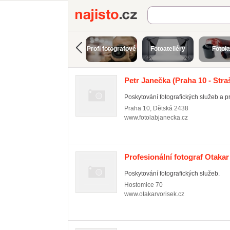
Najisto.cz
Profi fotografové
Fotoateliéry
Fotol
Petr Janečka
(Praha 10 - Stra
Poskytování fotografických služeb a p
Praha 10
,
Dětská 2438
www.fotolabjanecka.cz
Profesionální fotograf Otakar
Poskytování fotografických služeb.
Hostomice
70
www.otakarvorisek.cz