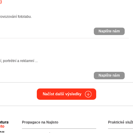
)
rovozování fotolabu.
Napište nám
 portrétní a reklamní ...
Napište nám
Načíst další výsledky
Propagace na Najisto
Praktické služ
Agentura Najisto