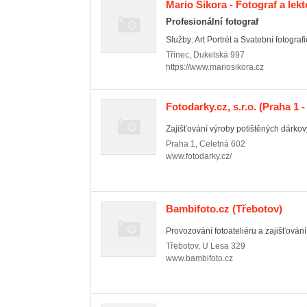
Mario Sikora - Fotograf a lekt
Profesionální fotograf
Služby: Art Portrét a Svatební fotograf
Třinec
,
Dukelská 997
https://www.mariosikora.cz
Fotodarky.cz, s.r.o.
(Praha 1 -
Zajišťování výroby potištěných dárko
Praha 1
,
Celetná 602
www.fotodarky.cz/
Bambifoto.cz
(Třebotov)
Provozování fotoateliéru a zajišťování
Třebotov
,
U Lesa 329
www.bambifoto.cz