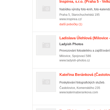
Inspirea, s.r.o.
(Praha 5 - Velk
Nabídka výroby foto-knih, foto-kalendá
Praha 5
,
Starochuchelská 195
www.inspirea.cz/
další pobočky (1)
Ladislava Úlehlová
(Milovice 
Ladyish Photos
Provozování fotoateliéru a zajišťování
Milovice
,
Spojovací 586
www.ladyish-photos.cz
Kateřina Beránková
(Častolov
Poskytování fotografických služeb.
Častolovice
,
Komenského 235
www.katerinaberankova.com