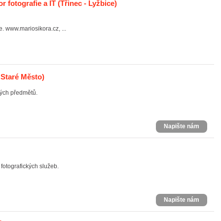
or fotografie a IT
(Třinec - Lyžbice)
ie. www.mariosikora.cz, ...
 Staré Město)
vých předmětů.
Napište nám
 fotografických služeb.
Napište nám