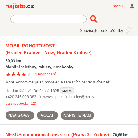
Najisto.cz
menu
SEKCE
ŠTÍTKY
Související sekce/štítky
Najisto.cz
Samsung
MOBIL POHOTOVOST
(Hradec Králové - Nový Hradec Králové)
Samsung
(218)
Nokia
(141)
50,03 km
kryty na mobilní telefony
(195)
Mobilní telefony, tablety, notebooky
4
hodnocení
Všechny související štítky
Mobil Pohotovost je síť prodejen a servisních center s více než ...
Hradec Králové
,
Brněnská 1825
MAPA
+420 245 008 383
www.mp.cz
hradec@mp.cz
další pobočky (12)
NAVIGOVAT
VOLAT
NAPIŠTE NÁM
NEXUS communications s.r.o.
(Praha 3 - Žižkov)
78,68 km