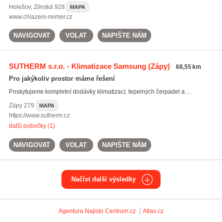
Holešov
,
Zlínská 928
MAPA
www.chlazeni-reimer.cz
NAVIGOVAT
VOLAT
NAPIŠTE NÁM
SUTHERM s.r.o. - Klimatizace Samsung
(Zápy)
68,55 km
Pro jakýkoliv prostor máme řešení
Poskytujeme kompletní dodávky klimatizací, tepelných čerpadel a ...
Zápy
279
MAPA
https://www.sutherm.cz
další pobočky (1)
NAVIGOVAT
VOLAT
NAPIŠTE NÁM
Načíst další výsledky
Agentura Najisto
Centrum.cz
Atlas.cz