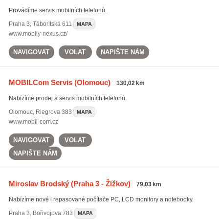
Provádíme servis mobilních telefonů.
Praha 3
,
Táboritská 611
MAPA
www.mobily-nexus.cz/
NAVIGOVAT
VOLAT
NAPIŠTE NÁM
MOBILCom Servis
(Olomouc)
130,02 km
Nabízíme prodej a servis mobilních telefonů.
Olomouc
,
Riegrova 383
MAPA
www.mobil-com.cz
NAVIGOVAT
VOLAT
NAPIŠTE NÁM
Miroslav Brodský
(Praha 3 - Žižkov)
79,03 km
Nabízíme nové i repasované počítače PC, LCD monitory a notebooky.
Praha 3
,
Bořivojova 783
MAPA