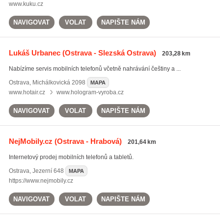
www.kuku.cz
NAVIGOVAT
VOLAT
NAPIŠTE NÁM
Lukáš Urbanec
(Ostrava - Slezská Ostrava)
203,28 km
Nabízíme servis mobilních telefonů včetně nahrávání češtiny a ...
Ostrava
,
Michálkovická 2098
MAPA
www.hotair.cz
www.hologram-vyroba.cz
NAVIGOVAT
VOLAT
NAPIŠTE NÁM
NejMobily.cz
(Ostrava - Hrabová)
201,64 km
Internetový prodej mobilních telefonů a tabletů.
Ostrava
,
Jezerní 648
MAPA
https://www.nejmobily.cz
NAVIGOVAT
VOLAT
NAPIŠTE NÁM