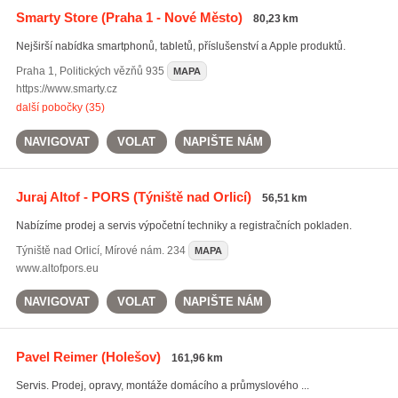
Smarty Store
(Praha 1 - Nové Město)
80,23 km
Nejširší nabídka smartphonů, tabletů, příslušenství a Apple produktů.
Praha 1
,
Politických vězňů 935
MAPA
https://www.smarty.cz
další pobočky (35)
NAVIGOVAT
VOLAT
NAPIŠTE NÁM
Juraj Altof - PORS
(Týniště nad Orlicí)
56,51 km
Nabízíme prodej a servis výpočetní techniky a registračních pokladen.
Týniště nad Orlicí
,
Mírové nám. 234
MAPA
www.altofpors.eu
NAVIGOVAT
VOLAT
NAPIŠTE NÁM
Pavel Reimer
(Holešov)
161,96 km
Servis. Prodej, opravy, montáže domácího a průmyslového ...