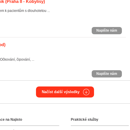
ík
(Praha 8 - Kobylisy)
m k pacientům s dlouholetou ...
Napište nám
od)
Očkování, čipování, ...
Napište nám
Načíst další výsledky
ce na Najisto
Praktické služby