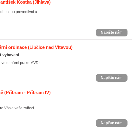
rantišek Kostka
(Jihlava)
obecnou preventivní a ...
Napište nám
ární ordinace
(Libčice nad Vltavou)
 i vybavení
veterinární praxe MVDr. ...
Napište nám
ně
(Příbram - Příbram IV)
ro Vás a vaše zvířecí ...
Napište nám