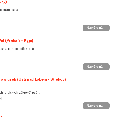
uky)
hirurgické a ...
Napište nám
Vet
(Praha 9 - Kyje)
ika a terapie koček, psů ...
Napište nám
 a služeb
(Ústí nad Labem - Střekov)
hirurgických zákroků) psů, ...
74
Napište nám