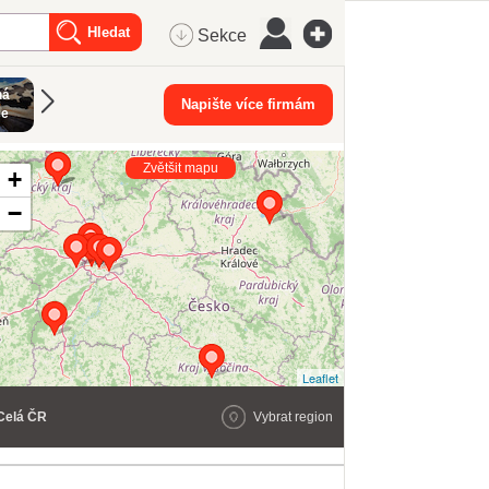
Sekce
ná
Rodina a
Napište více firmám
ce
společnost
Zvětšit mapu
+
−
Leaflet
Celá ČR
Vybrat region