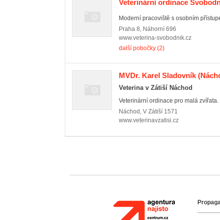
Veterinární ordinace Svobodn
Moderní pracoviště s osobním přístupe
Praha 8
,
Náhorní 696
www.veterina-svobodnik.cz
další pobočky (2)
MVDr. Karel Sladovník
(Nách
Veterina v Zátiší Náchod
Veterinární ordinace pro malá zvířata. 
Náchod
,
V Zátiší 1571
www.veterinavzatisi.cz
Propaga
Agentura Najisto