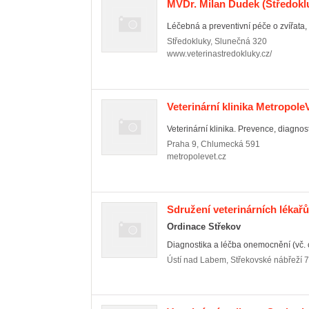
MVDr. Milan Dudek
(Středokl
Léčebná a preventivní péče o zvířata, c
Středokluky
,
Slunečná 320
www.veterinastredokluky.cz/
Veterinární klinika Metropole
Veterinární klinika. Prevence, diagnost
Praha 9
,
Chlumecká 591
metropolevet.cz
Sdružení veterinárních lékařů
Ordinace Střekov
Diagnostika a léčba onemocnění (vč. c
Ústí nad Labem
,
Střekovské nábřeží 