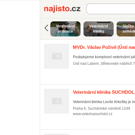
Najisto.cz
Veterinární
Veterinární
Služby
ordinace
kliniky
zemědě
MVDr. Václav Poživil
(Ústí na
Poskytujeme komplexní veterinární péči
Ústí nad Labem
,
Střekovské nábřeží 
Veterinární klinika SUCHDOL, 
Veterinární klinika Leoše Krkošky je 
Praha 6
,
Suchdolské náměstí 1249
www.veterinasuchdol.cz