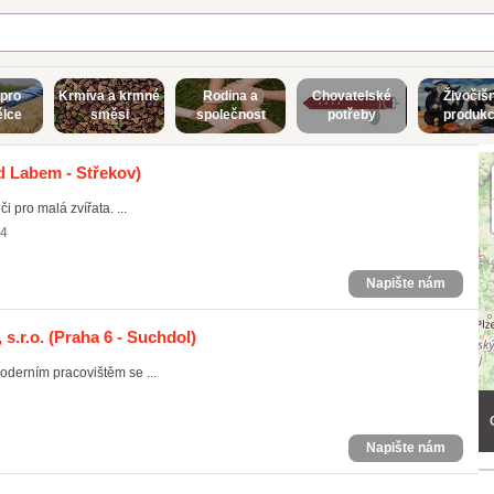
 pro
Krmiva a krmné
Rodina a
Chovatelské
Živočiš
lce
směsi
společnost
potřeby
produk
d Labem - Střekov)
 pro malá zvířata. ...
74
Napište nám
s.r.o.
(Praha 6 - Suchdol)
moderním pracovištěm se ...
Napište nám