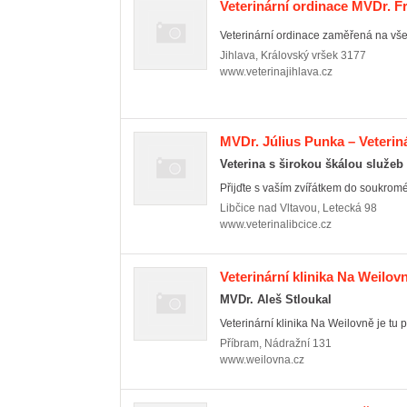
Veterinární ordinace MVDr. F
Veterinární ordinace zaměřená na vše
Jihlava
,
Královský vršek 3177
www.veterinajihlava.cz
MVDr. Július Punka – Veterin
Veterina s širokou škálou služeb
Přijďte s vaším zvířátkem do soukromé 
Libčice nad Vltavou
,
Letecká 98
www.veterinalibcice.cz
Veterinární klinika Na Weilov
MVDr. Aleš Stloukal
Veterinární klinika Na Weilovně je tu p
Příbram
,
Nádražní 131
www.weilovna.cz