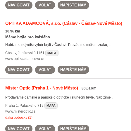
NAVIGOVAT
VOLAT
NAPIŠTE NÁM
OPTIKA ADAMCOVÁ, s.r.o.
(Čáslav - Čáslav-Nové Město)
10,96 km
Máme brýle pro každého
Nabízíme největší výběr brýlí v Čáslavi. Provádíme měření zraku, ...
Čáslav
,
Jeníkovská 1151
MAPA
www.optikaadamcova.cz
NAVIGOVAT
VOLAT
NAPIŠTE NÁM
Mister Optic
(Praha 1 - Nové Město)
80,61 km
Prodáváme dámské a pánské dioptrické i sluneční brýle. Nabízíme ...
Praha 1
,
Palackého 719
MAPA
www.misteroptic.cz
další pobočky (1)
NAVIGOVAT
VOLAT
NAPIŠTE NÁM