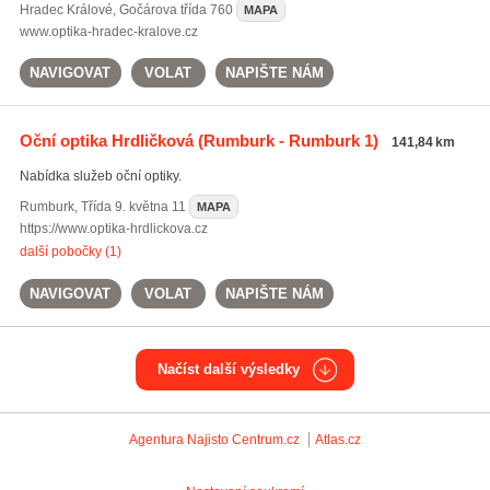
Hradec Králové
,
Gočárova třída 760
MAPA
www.optika-hradec-kralove.cz
NAVIGOVAT
VOLAT
NAPIŠTE NÁM
Oční optika Hrdličková
(Rumburk - Rumburk 1)
141,84 km
Nabídka služeb oční optiky.
Rumburk
,
Třída 9. května 11
MAPA
https://www.optika-hrdlickova.cz
další pobočky (1)
NAVIGOVAT
VOLAT
NAPIŠTE NÁM
Načíst další výsledky
Agentura Najisto
Centrum.cz
Atlas.cz