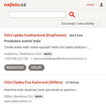
Najisto.cz
menu
SEKCE
ŠTÍTKY
Související sekce/štítky
Najisto.cz
sportovní dioptrické brýle
Oční optika Gotthardová
(Kopřivnice)
193,72 km
sportovní dioptrické brýle
(42)
Prodáváme kvalitní brýle
dioptrické brýle
(1038)
Chcete dobře vidět i dobře vypadat? Naše oční optika zajišťuje v ...
značkové dioptrické brýle
(116)
Kopřivnice
,
Štefánikova 1154
MAPA
Všechny související štítky
+420 556 813 736
www.ocnioptikagotthardova-koprivnice.cz
NAVIGOVAT
VOLAT
Oční Optika Eva Kačerová
(Stříbro)
177,63 km
Nabízíme brýle dioptrické, jsme specialisté na sportovní ...
Stříbro
,
Benešova 511
MAPA
www.optika-stribro.cz