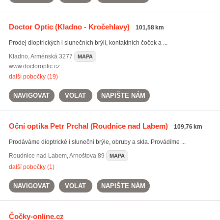
Doctor Optic
(Kladno - Kročehlavy)
101,58 km
Prodej dioptrických i slunečních brýlí, kontaktních čoček a ...
Kladno
,
Arménská 3277
MAPA
www.doctoroptic.cz
další pobočky (19)
NAVIGOVAT
VOLAT
NAPIŠTE NÁM
Oční optika Petr Prchal
(Roudnice nad Labem)
109,76 km
Prodáváme dioptrické i sluneční brýle, obruby a skla. Provádíme ...
Roudnice nad Labem
,
Arnoštova 89
MAPA
další pobočky (1)
NAVIGOVAT
VOLAT
NAPIŠTE NÁM
Čočky-online.cz