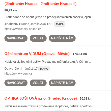
(Jindřichův Hradec - Jindřichův Hradec II)
80,93 km
Dlouhodobě se orientujeme na prodej kontaktních čoček a jejich ...
Jindřichův Hradec
,
Jarošovská 1278
MAPA
https://www.cocky-online.cz
NAVIGOVAT
VOLAT
NAPIŠTE NÁM
Oční centrum VIDUM
(Opava - Město)
174,83 km
Nabídka služeb oční optiky. Provádíme měření zraku. V Očním ...
Opava
,
Dolní náměstí 17
MAPA
https://www.vidum.cz
NAVIGOVAT
VOLAT
NAPIŠTE NÁM
OPTIKA JOŠTOVÁ s.r.o.
(Hradec Králové)
50,33 km
Nabízíme měření zraku a prodáváme dioptrické, dětské, sportovní, ...