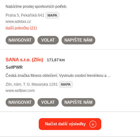
Nabízíme prodej sportovních potřeb.
Praha 5
,
Pekařská 641
MAPA
www.adidas.cz
další pobočky (21)
NAVIGOVAT
VOLAT
NAPIŠTE NÁM
SANA s.r.o.
(Zlín)
171,67 km
SelfPWR
Česká značka fitness oblečení. Vyvinuto osobní trenérkou a ...
Zlín
,
nám. T. G. Masaryka 1281
MAPA
www.selfpwr.com
NAVIGOVAT
VOLAT
NAPIŠTE NÁM
Načíst další výsledky