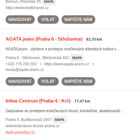
Beroun
,
Plzeňská 35
MAPA
https://www.textilmanie.cz
NAVIGOVAT
VOLAT
NAPIŠTE NÁM
AGATA jeans
(Praha 6 - Střešovice)
83,70 km
AGATA jeans - výrobce a prodejce značkových dámských kalhot s ...
Praha 6 - Střešovice
,
Střešovická 462
MAPA
+420 775 700 302
https://www.agata-jeans.cz
moda@agata-jeans.cz
NAVIGOVAT
VOLAT
NAPIŠTE NÁM
Inline Centrum
(Praha 4 - Krč)
77,47 km
Zabýváme se prodejem kolečkových bruslí, koloběžek, skateboardů ...
Praha 4
,
Budějovická 1667
MAPA
www.koleckove-brusle-praha.cz
další pobočky (1)