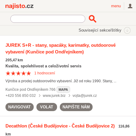
Najisto.cz
menu
SEKCE
ŠTÍTKY
Související sekce/štítky
Najisto.cz
sportovní kalhoty
JUREK S+R - stany, spacáky, karimatky, outdoorové
vybavení
(Kunčice pod Ondřejníkem)
sportovní kalhoty
(152)
dětské sportovní oblečení
(256)
205,47 km
sportovní čepice
(154)
Kvalita, spolehlivost a celoživotní servis
1
hodnocení
Všechny související štítky
Výroba a prodej outdoorového vybavení. Již od roku 1990. Stany, ...
Kunčice pod Ondřejníkem
766
MAPA
+420 556 850 032
www.jurek.biz
vojta@jurek.cz
NAVIGOVAT
VOLAT
NAPIŠTE NÁM
Decathlon
(České Budějovice - České Budějovice 2)
116,86
km