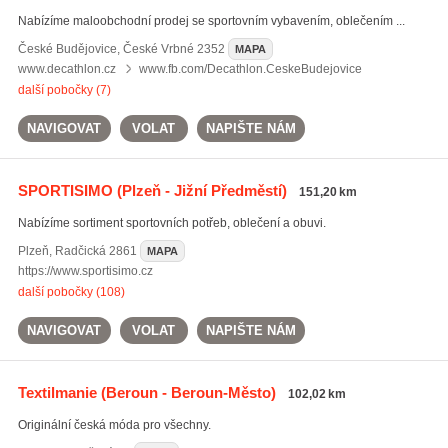
Nabízíme maloobchodní prodej se sportovním vybavením, oblečením ...
České Budějovice
,
České Vrbné 2352
MAPA
www.decathlon.cz
www.fb.com/Decathlon.CeskeBudejovice
další pobočky (7)
NAVIGOVAT
VOLAT
NAPIŠTE NÁM
SPORTISIMO
(Plzeň - Jižní Předměstí)
151,20 km
Nabízíme sortiment sportovních potřeb, oblečení a obuvi.
Plzeň
,
Radčická 2861
MAPA
https://www.sportisimo.cz
další pobočky (108)
NAVIGOVAT
VOLAT
NAPIŠTE NÁM
Textilmanie
(Beroun - Beroun-Město)
102,02 km
Originální česká móda pro všechny.