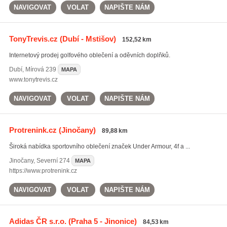
NAVIGOVAT
VOLAT
NAPIŠTE NÁM
TonyTrevis.cz
(Dubí - Mstišov)
152,52 km
Internetový prodej golfového oblečení a oděvních doplňků.
Dubí
,
Mírová 239
MAPA
www.tonytrevis.cz
NAVIGOVAT
VOLAT
NAPIŠTE NÁM
Protrenink.cz
(Jinočany)
89,88 km
Široká nabídka sportovního oblečení značek Under Armour, 4f a ...
Jinočany
,
Severní 274
MAPA
https://www.protrenink.cz
NAVIGOVAT
VOLAT
NAPIŠTE NÁM
Adidas ČR s.r.o.
(Praha 5 - Jinonice)
84,53 km