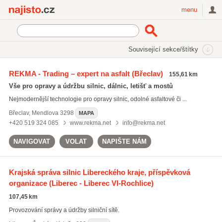
Najisto.cz
menu
SEKCE
ŠTÍTKY
Související sekce/štítky
Najisto.cz
správa silnic
REKMA - Trading – expert na asfalt
(Břeclav)
155,61 km
správa silnic
(159)
Vše pro opravy a údržbu silnic, dálnic, letišť a mostů
frézování vozovek
(77)
Nejmodernější technologie pro opravy silnic, odolné asfaltové či ...
bourací práce
(813)
Břeclav
,
Mendlova 3298
MAPA
Všechny související štítky
+420 519 324 085
www.rekma.net
info@rekma.net
NAVIGOVAT
VOLAT
NAPIŠTE NÁM
Krajská správa silnic Libereckého kraje, příspěvková
organizace
(Liberec - Liberec VI-Rochlice)
107,45 km
Provozování správy a údržby silniční sítě.