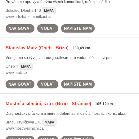
Provádíme opravy a údržbu všech komunikací, ruční pokládku ...
Sokoleč
,
Dlouhá 140
MAPA
www.udrzba-komunikaci.cz
NAVIGOVAT
VOLAT
NAPIŠTE NÁM
Stanislav Matz
(Cheb - Bříza)
230,49 km
Věnujeme se vývoji a prodeji software pro vedení účetnictví pro ...
Cheb
4
MAPA
www.matz.cz
NAVIGOVAT
VOLAT
NAPIŠTE NÁM
Mostní a silniční, s.r.o.
(Brno - Stránice)
105,12 km
Diagnostický průzkum a měření deformací mostů a mostních konstrukcí.
Brno
,
Havlíčkova 178
MAPA
www.mostni-silnicni.cz/