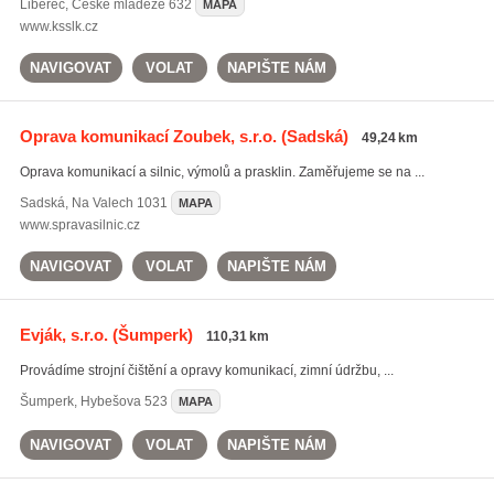
Liberec
,
České mládeže 632
MAPA
www.ksslk.cz
NAVIGOVAT
VOLAT
NAPIŠTE NÁM
Oprava komunikací Zoubek, s.r.o.
(Sadská)
49,24 km
Oprava komunikací a silnic, výmolů a prasklin. Zaměřujeme se na ...
Sadská
,
Na Valech 1031
MAPA
www.spravasilnic.cz
NAVIGOVAT
VOLAT
NAPIŠTE NÁM
Evják, s.r.o.
(Šumperk)
110,31 km
Provádíme strojní čištění a opravy komunikací, zimní údržbu, ...
Šumperk
,
Hybešova 523
MAPA
NAVIGOVAT
VOLAT
NAPIŠTE NÁM