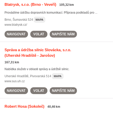
Blatrysk, s.r.o.
(Brno - Veveří)
105,32 km
Provádíme údržbu dopravních komunikací. Příprava podkladů pro ...
Brno
,
Šumavská 524
MAPA
www.blatrysk.cz/
NAVIGOVAT
VOLAT
NAPIŠTE NÁM
Správa a údržba silnic Slovácka, s.r.o.
(Uherské Hradiště - Jarošov)
167,31 km
Nabídka služeb v oblasti správy a údržbě silnic.
Uherské Hradiště
,
Pivovarská 514
MAPA
www.sus.uh.cz
NAVIGOVAT
VOLAT
NAPIŠTE NÁM
Robert Hosa
(Sokoleč)
40,46 km