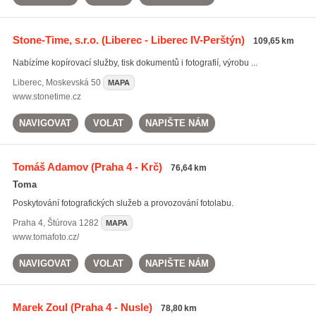
Stone-Time, s.r.o.
(Liberec - Liberec IV-Perštýn)
109,65 km
Nabízíme kopírovací služby, tisk dokumentů i fotografií, výrobu ...
Liberec
,
Moskevská 50
MAPA
www.stonetime.cz
NAVIGOVAT
VOLAT
NAPIŠTE NÁM
Tomáš Adamov
(Praha 4 - Krč)
76,64 km
Toma
Poskytování fotografických služeb a provozování fotolabu.
Praha 4
,
Štúrova 1282
MAPA
www.tomafoto.cz/
NAVIGOVAT
VOLAT
NAPIŠTE NÁM
Marek Zoul
(Praha 4 - Nusle)
78,80 km