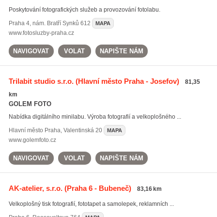
Poskytování fotografických služeb a provozování fotolabu.
Praha 4
,
nám. Bratří Synků 612
MAPA
www.fotosluzby-praha.cz
NAVIGOVAT
VOLAT
NAPIŠTE NÁM
Trilabit studio s.r.o.
(Hlavní město Praha - Josefov)
81,35
km
GOLEM FOTO
Nabídka digitálního minilabu. Výroba fotografií a velkoplošného ...
Hlavní město Praha
,
Valentinská 20
MAPA
www.golemfoto.cz
NAVIGOVAT
VOLAT
NAPIŠTE NÁM
AK-atelier, s.r.o.
(Praha 6 - Bubeneč)
83,16 km
Velkoplošný tisk fotografií, fototapet a samolepek, reklamních ...