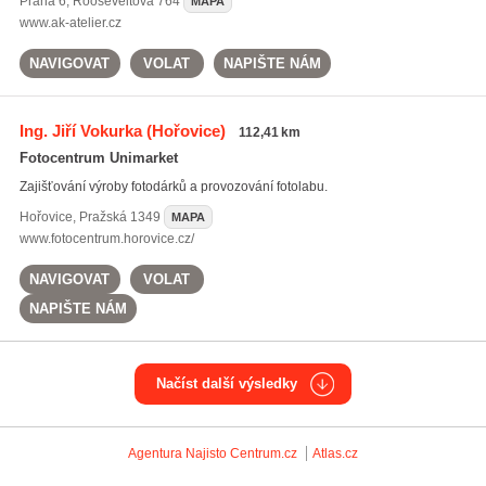
Praha 6
,
Rooseveltova 764
MAPA
www.ak-atelier.cz
NAVIGOVAT
VOLAT
NAPIŠTE NÁM
Ing. Jiří Vokurka
(Hořovice)
112,41 km
Fotocentrum Unimarket
Zajišťování výroby fotodárků a provozování fotolabu.
Hořovice
,
Pražská 1349
MAPA
www.fotocentrum.horovice.cz/
NAVIGOVAT
VOLAT
NAPIŠTE NÁM
Načíst další výsledky
Agentura Najisto
Centrum.cz
Atlas.cz