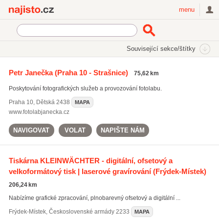
Najisto.cz
menu
SEKCE
ŠTÍTKY
Související sekce/štítky
Najisto.cz
tisk fotografií
Petr Janečka
(Praha 10 - Strašnice)
75,62 km
tisk fotografií
(126)
Poskytování fotografických služeb a provozování fotolabu.
fotografické služby
(1411)
retuše fotografií
(283)
Praha 10
,
Dětská 2438
MAPA
www.fotolabjanecka.cz
Všechny související štítky
NAVIGOVAT
VOLAT
NAPIŠTE NÁM
Tiskárna KLEINWÄCHTER - digitální, ofsetový a
velkoformátový tisk | laserové gravírování
(Frýdek-Místek)
206,24 km
Nabízíme grafické zpracování, plnobarevný ofsetový a digitální ...
Frýdek-Místek
,
Československé armády 2233
MAPA