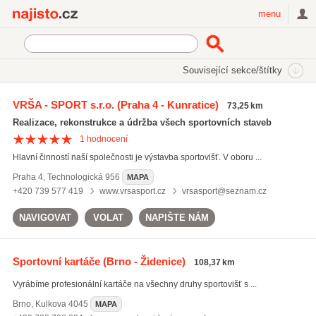
Najisto.cz
menu
SEKCE
ŠTÍTKY
Související sekce/štítky
Najisto.cz
údržba sportovních povrchů
VRŠA - SPORT s.r.o.
(Praha 4 - Kunratice)
73,25 km
údržba sportovních povrchů
(4)
Realizace, rekonstrukce a údržba všech sportovních staveb
sportovní haly
(106)
1
hodnocení
sportovní povrchy
(68)
Hlavní činností naší společnosti je výstavba sportovišť. V oboru ...
Všechny související štítky
Praha 4
,
Technologická 956
MAPA
+420 739 577 419
www.vrsasport.cz
vrsasport@seznam.cz
NAVIGOVAT
VOLAT
NAPIŠTE NÁM
Sportovní kartáče
(Brno - Židenice)
108,37 km
Vyrábíme profesionální kartáče na všechny druhy sportovišť s ...
Brno
,
Kulkova 4045
MAPA