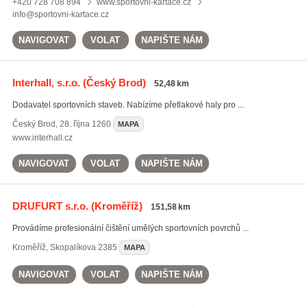
+420 728 708 894
www.sportovni-kartace.cz
info@sportovni-kartace.cz
NAVIGOVAT
VOLAT
NAPIŠTE NÁM
Interhall, s.r.o.
(Český Brod)
52,48 km
Dodavatel sportovních staveb. Nabízíme přetlakové haly pro ...
Český Brod
,
28. října 1260
MAPA
www.interhall.cz
NAVIGOVAT
VOLAT
NAPIŠTE NÁM
DRUFURT s.r.o.
(Kroměříž)
151,58 km
Provádíme profesionální čištění umělých sportovních povrchů ...
Kroměříž
,
Skopalíkova 2385
MAPA
NAVIGOVAT
VOLAT
NAPIŠTE NÁM